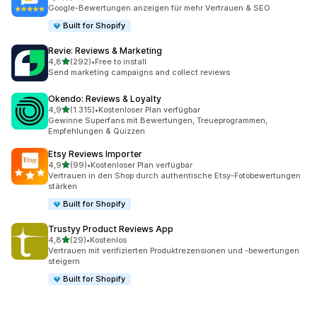
32 Rezensionen insgesamt
Google-Bewertungen anzeigen für mehr Vertrauen & SEO
Built for Shopify
Revie: Reviews & Marketing
von 5 Sternen
4,8
(292)
•
Free to install
292 Rezensionen insgesamt
Send marketing campaigns and collect reviews
Okendo: Reviews & Loyalty
von 5 Sternen
4,9
(1.315)
•
Kostenloser Plan verfügbar
1315 Rezensionen insgesamt
Gewinne Superfans mit Bewertungen, Treueprogrammen,
Empfehlungen & Quizzen
Etsy Reviews Importer
von 5 Sternen
4,9
(99)
•
Kostenloser Plan verfügbar
99 Rezensionen insgesamt
Vertrauen in den Shop durch authentische Etsy-Fotobewertungen
stärken
Built for Shopify
Trustyy Product Reviews App
von 5 Sternen
4,8
(29)
•
Kostenlos
29 Rezensionen insgesamt
Vertrauen mit verifizierten Produktrezensionen und -bewertungen
steigern
Built for Shopify