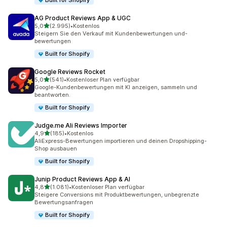
Built for Shopify
AG Product Reviews App & UGC
von 5 Sternen
5,0
(2.995)
•
Kostenlos
2995 Rezensionen insgesamt
Steigern Sie den Verkauf mit Kundenbewertungen und-
bewertungen
Built for Shopify
Google Reviews Rocket
von 5 Sternen
5,0
(541)
•
Kostenloser Plan verfügbar
541 Rezensionen insgesamt
Google-Kundenbewertungen mit KI anzeigen, sammeln und
beantworten.
Built for Shopify
Judge.me Ali Reviews Importer
von 5 Sternen
4,9
(185)
•
Kostenlos
185 Rezensionen insgesamt
AliExpress-Bewertungen importieren und deinen Dropshipping-
Shop ausbauen
Built for Shopify
Junip Product Reviews App & AI
von 5 Sternen
4,8
(1.081)
•
Kostenloser Plan verfügbar
1081 Rezensionen insgesamt
Steigere Conversions mit Produktbewertungen, unbegrenzte
Bewertungsanfragen
Built for Shopify