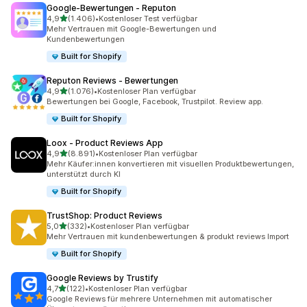
Google‑Bewertungen ‑ Reputon
von 5 Sternen
4,9
(1.406)
•
Kostenloser Test verfügbar
1406 Rezensionen insgesamt
Mehr Vertrauen mit Google-Bewertungen und
Kundenbewertungen
Built for Shopify
Reputon Reviews ‑ Bewertungen
von 5 Sternen
4,9
(1.076)
•
Kostenloser Plan verfügbar
1076 Rezensionen insgesamt
Bewertungen bei Google, Facebook, Trustpilot. Review app.
Built for Shopify
Loox ‑ Product Reviews App
von 5 Sternen
4,9
(8.891)
•
Kostenloser Plan verfügbar
8891 Rezensionen insgesamt
Mehr Käufer:innen konvertieren mit visuellen Produktbewertungen,
unterstützt durch KI
Built for Shopify
TrustShop: Product Reviews
von 5 Sternen
5,0
(332)
•
Kostenloser Plan verfügbar
332 Rezensionen insgesamt
Mehr Vertrauen mit kundenbewertungen & produkt reviews Import
Built for Shopify
Google Reviews by Trustify
von 5 Sternen
4,7
(122)
•
Kostenloser Plan verfügbar
122 Rezensionen insgesamt
Google Reviews für mehrere Unternehmen mit automatischer