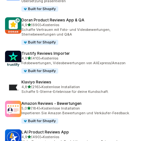
Übersetzung präsentieren
Built for Shopify
Doran Product Reviews App & QA
von 5 Sternen
4,9
(690)
•
Kostenlos
690 Rezensionen insgesamt
Schaffe Vertrauen mit Foto- und Videobewertungen,
Sternebewertungen und Q&A
Built for Shopify
Trustify Reviews Importer
von 5 Sternen
4,9
(410)
•
Kostenlos
410 Rezensionen insgesamt
Fotobewertungen, Videobewertungen von AliExpress/Amazon
Built for Shopify
Klaviyo Reviews
von 5 Sternen
4,8
(216)
•
Kostenlose Installation
216 Rezensionen insgesamt
Schaffe 5-Sterne-Erlebnisse für deine Kundschaft.
Amazon Reviews ‑ Bewertungen
von 5 Sternen
5,0
(184)
•
Kostenlose Installation
184 Rezensionen insgesamt
Importieren Sie Amazon Bewertungen und Verkäufer-Feedback.
Built for Shopify
LAI Product Reviews App
von 5 Sternen
4,9
(490)
•
Kostenlos
490 Rezensionen insgesamt