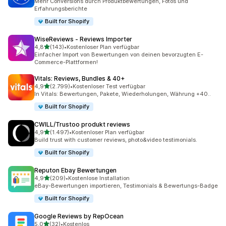
Mehr Conversions durch Produktbewertungen, Fotos und
Erfahrungsberichte
Built for Shopify
WiseReviews ‑ Reviews Importer
von 5 Sternen
4,8
(143)
•
Kostenloser Plan verfügbar
143 Rezensionen insgesamt
Einfacher Import von Bewertungen von deinen bevorzugten E-
Commerce-Plattformen!
Vitals: Reviews, Bundles & 40+
von 5 Sternen
4,9
(2.799)
•
Kostenloser Test verfügbar
2799 Rezensionen insgesamt
In Vitals: Bewertungen, Pakete, Wiederholungen, Währung +40..
Built for Shopify
CWILL/Trustoo produkt reviews
von 5 Sternen
4,9
(1.497)
•
Kostenloser Plan verfügbar
1497 Rezensionen insgesamt
Build trust with customer reviews, photo&video testimonials.
Built for Shopify
Reputon Ebay Bewertungen
von 5 Sternen
4,9
(209)
•
Kostenlose Installation
209 Rezensionen insgesamt
eBay-Bewertungen importieren, Testimonials & Bewertungs-Badge
Built for Shopify
Google Reviews by RepOcean
von 5 Sternen
5,0
(32)
•
Kostenlos