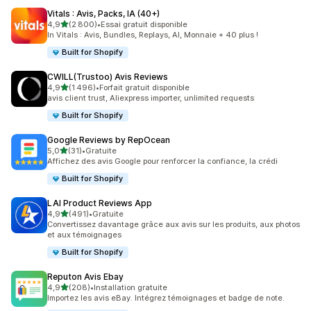
Vitals : Avis, Packs, IA (40+)
étoile(s) sur 5
4,9
(2 800)
•
Essai gratuit disponible
2800 avis au total
In Vitals : Avis, Bundles, Replays, AI, Monnaie + 40 plus !
Built for Shopify
CWILL(Trustoo) Avis Reviews
étoile(s) sur 5
4,9
(1 496)
•
Forfait gratuit disponible
1496 avis au total
avis client trust, Aliexpress importer, unlimited requests
Built for Shopify
Google Reviews by RepOcean
étoile(s) sur 5
5,0
(31)
•
Gratuite
31 avis au total
Affichez des avis Google pour renforcer la confiance, la crédi
Built for Shopify
LAI Product Reviews App
étoile(s) sur 5
4,9
(491)
•
Gratuite
491 avis au total
Convertissez davantage grâce aux avis sur les produits, aux photos
et aux témoignages
Built for Shopify
Reputon Avis Ebay
étoile(s) sur 5
4,9
(208)
•
Installation gratuite
208 avis au total
Importez les avis eBay. Intégrez témoignages et badge de note.