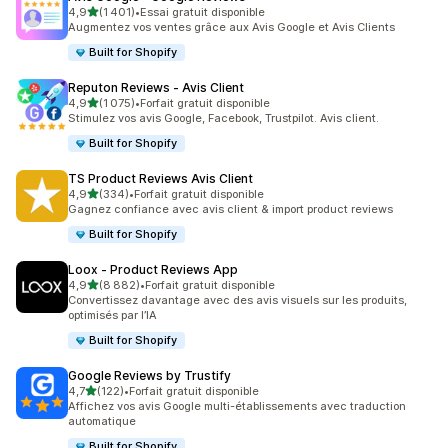
étoile(s) sur 5
4,9
(1 401)
•
Essai gratuit disponible
1401 avis au total
Augmentez vos ventes grâce aux Avis Google et Avis Clients
Built for Shopify
Reputon Reviews ‑ Avis Client
étoile(s) sur 5
4,9
(1 075)
•
Forfait gratuit disponible
1075 avis au total
Stimulez vos avis Google, Facebook, Trustpilot. Avis client.
Built for Shopify
TS Product Reviews Avis Client
étoile(s) sur 5
4,9
(334)
•
Forfait gratuit disponible
334 avis au total
Gagnez confiance avec avis client & import product reviews
Built for Shopify
Loox ‑ Product Reviews App
étoile(s) sur 5
4,9
(8 882)
•
Forfait gratuit disponible
8882 avis au total
Convertissez davantage avec des avis visuels sur les produits,
optimisés par l’IA
Built for Shopify
Google Reviews by Trustify
étoile(s) sur 5
4,7
(122)
•
Forfait gratuit disponible
122 avis au total
Affichez vos avis Google multi-établissements avec traduction
automatique
Built for Shopify