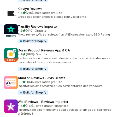
Klaviyo Reviews
étoile(s) sur 5
4,8
(216)
•
Installation gratuite
216 avis au total
Créez des expériences 5 étoiles pour vos clients.
Trustify Reviews Importer
étoile(s) sur 5
4,9
(410)
•
Gratuite
410 avis au total
Photo reviews,Video reviews from AliExpress/Amazon, SEO Rating
Built for Shopify
Doran Product Reviews App & QA
étoile(s) sur 5
4,9
(689)
•
Gratuite
689 avis au total
Renforcez la confiance avec des avis photos et vidéos, des notes
par étoiles et des questions-réponses.
Built for Shopify
Amazon Reviews ‑ Avis Clients
étoile(s) sur 5
5,0
(184)
•
Installation gratuite
184 avis au total
Importez les avis Amazon et les commentaires des vendeurs.
Built for Shopify
WiseReviews ‑ Reviews Importer
étoile(s) sur 5
4,8
(142)
•
Forfait gratuit disponible
142 avis au total
Importez facilement des avis depuis vos plateformes d’e-commerce
préférées !