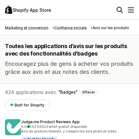
Shopify App Store
Marketing et conversion
Confiance sociale
Avis sur les produits
Toutes les applications d’avis sur les produits
avec des fonctionnalités d'badges
Encouragez plus de gens à acheter vos produits
grâce aux avis et aux notes des clients.
424 applications avec
Badges
Effacer
Built for Shopify
Judge.me Product Reviews App
étoile(s) sur 5
5,0
(43 065)
•
Forfait gratuit disponible
43065 avis au total
Avis de produits illimités, y compris les avis photo et vidéo