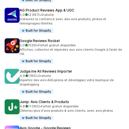
Built for Shopify
AG Product Reviews App & UGC
étoile(s) sur 5
5,0
(2 987)
•
Gratuite
2987 avis au total
Instaurez la confiance avec des avis produits, photos et
témoignages illimités.
Built for Shopify
Google Reviews Rocket
étoile(s) sur 5
5,0
(539)
•
Forfait gratuit disponible
539 avis au total
Affichez, collectez et répondez aux avis clients Google à l’aide de
l’IA.
Built for Shopify
Judge.me Ali Reviews Importer
étoile(s) sur 5
4,9
(185)
•
Gratuite
185 avis au total
Importez des avis AliExpress et développez votre boutique de
dropshipping
Built for Shopify
Junip: Avis Clients & Produits
étoile(s) sur 5
4,8
(1 080)
•
Forfait gratuit disponible
1080 avis au total
Obtenez plus d'avis produits & avis clients, avec avis photos
Built for Shopify
Avis Google ‑ Google Reviews