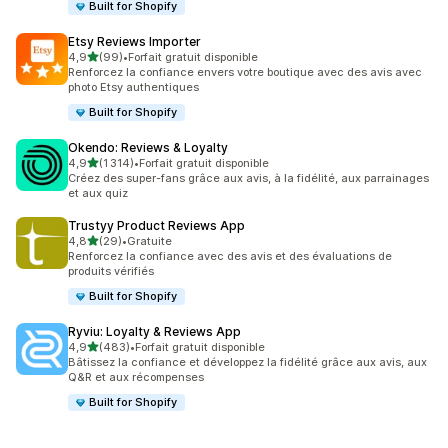
Built for Shopify
Etsy Reviews Importer
étoile(s) sur 5
4,9
(99)
•
Forfait gratuit disponible
99 avis au total
Renforcez la confiance envers votre boutique avec des avis avec
photo Etsy authentiques
Built for Shopify
Okendo: Reviews & Loyalty
étoile(s) sur 5
4,9
(1 314)
•
Forfait gratuit disponible
1314 avis au total
Créez des super-fans grâce aux avis, à la fidélité, aux parrainages
et aux quiz
Trustyy Product Reviews App
étoile(s) sur 5
4,8
(29)
•
Gratuite
29 avis au total
Renforcez la confiance avec des avis et des évaluations de
produits vérifiés
Built for Shopify
Ryviu: Loyalty & Reviews App
étoile(s) sur 5
4,9
(483)
•
Forfait gratuit disponible
483 avis au total
Bâtissez la confiance et développez la fidélité grâce aux avis, aux
Q&R et aux récompenses
Built for Shopify