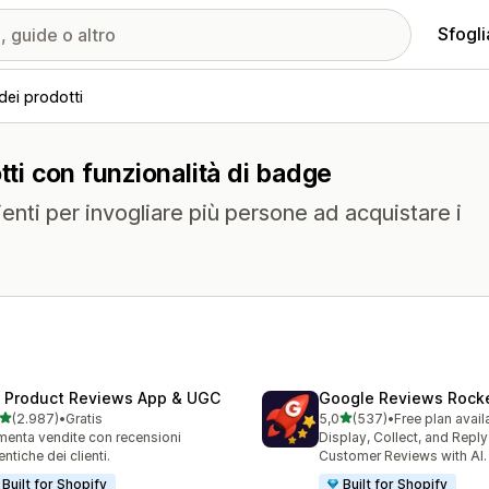
Sfogli
dei prodotti
tti con funzionalità di badge
lienti per invogliare più persone ad acquistare i
 Product Reviews App & UGC
Google Reviews Rock
stelle su 5
stelle su 5
(2.987)
•
Gratis
5,0
(537)
•
Free plan avail
7 recensioni totali
537 recensioni totali
enta vendite con recensioni
Display, Collect, and Repl
entiche dei clienti.
Customer Reviews with AI.
Built for Shopify
Built for Shopify