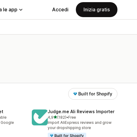
a le app
Accedi
Inizia gratis
Built for Shopify
et
Judge.me Ali Reviews Importer
stelle su 5
able
4,9
(182)
•
Free
182 recensioni totali
y Google
Import AliExpress reviews and grow
your dropshipping store
Built for Shopify