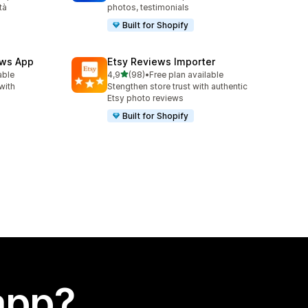
tà
photos, testimonials
Built for Shopify
ews App
Etsy Reviews Importer
stelle su 5
able
4,9
(98)
•
Free plan available
98 recensioni totali
with
Stengthen store trust with authentic
Etsy photo reviews
Built for Shopify
app?