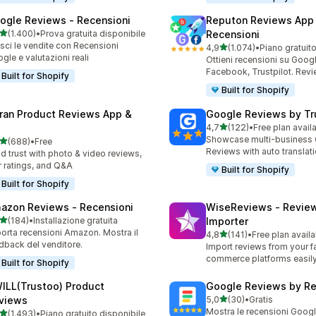
ogle Reviews ‑ Recensioni
Reputon Reviews App
stelle su 5
(1.400)
•
Prova gratuita disponibile
Recensioni
0 recensioni totali
sci le vendite con Recensioni
stelle su 5
4,9
(1.074)
•
Piano gratuit
1074 recensioni totali
gle e valutazioni reali
Ottieni recensioni su Googl
Facebook, Trustpilot. Rev
Built for Shopify
Built for Shopify
ran Product Reviews App &
Google Reviews by Tru
stelle su 5
4,7
(122)
•
Free plan avail
122 recensioni totali
Showcase multi-business
stelle su 5
(688)
•
Free
 recensioni totali
Reviews with auto translat
ld trust with photo & video reviews,
r ratings, and Q&A
Built for Shopify
Built for Shopify
azon Reviews ‑ Recensioni
WiseReviews ‑ Revie
stelle su 5
(184)
•
Installazione gratuita
Importer
 recensioni totali
orta recensioni Amazon. Mostra il
stelle su 5
4,8
(141)
•
Free plan availa
141 recensioni totali
dback del venditore.
Import reviews from your fa
commerce platforms easily
Built for Shopify
ILL(Trustoo) Product
Google Reviews by R
stelle su 5
views
5,0
(30)
•
Gratis
30 recensioni totali
Mostra le recensioni Googl
stelle su 5
(1.493)
•
Piano gratuito disponibile