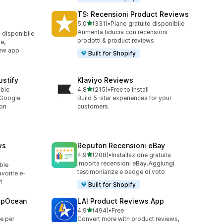
TS: Recensioni Product Reviews
stelle su 5
5,0
(331)
•
Piano gratuito disponibile
331 recensioni totali
Aumenta fiducia con recensioni
o disponibile
prodotti & product reviews
e,
iew app
Built for Shopify
stify
Klaviyo Reviews
stelle su 5
able
4,8
(215)
•
Free to install
215 recensioni totali
 Google
Build 5-star experiences for your
ion
customers.
ws
Reputon Recensioni eBay
stelle su 5
4,9
(208)
•
Installazione gratuita
208 recensioni totali
Importa recensioni eBay.Aggiungi
ble
testimonianze e badge di voto
vorite e-
!
Built for Shopify
epOcean
LAI Product Reviews App
stelle su 5
4,9
(494)
•
Free
494 recensioni totali
e per
Convert more with product reviews,