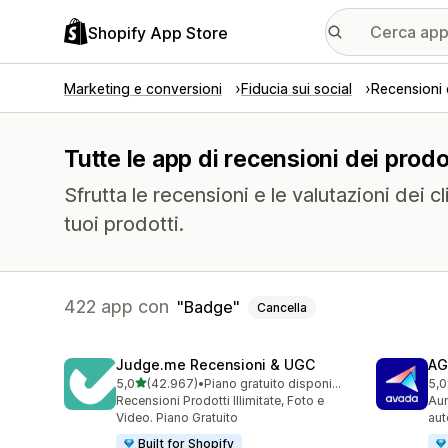
Shopify App Store
Marketing e conversioni
Fiducia sui social
Recensioni 
Tutte le app di recensioni dei prodo
Sfrutta le recensioni e le valutazioni dei c
tuoi prodotti.
422 app con
Badge
Cancella
Judge.me Recensioni & UGC
AG
stelle su 5
5,0
(42.967)
•
Piano gratuito disponibile
5,0
42967 recensioni totali
298
Recensioni Prodotti Illimitate, Foto e
Aum
Video. Piano Gratuito
aut
Built for Shopify