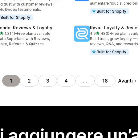
3 recensioni totali
aumentare fiducia, credibili
ld trust with customer reviews,
to&video testimonials.
Built for Shopify
Built for Shopify
endo: Reviews & Loyalty
Ryviu: Loyalty & Revi
stelle su 5
stelle su 5
(1.314)
•
Free plan available
4,9
(483)
•
Free plan avail
4 recensioni totali
483 recensioni totali
ate Superfans with Reviews,
Build trust, grow loyalty — 
alty, Referrals & Quizzes
reviews, Q&A, and rewards
Built for Shopify
Avanti
1
2
3
4
…
18
i aggiungere un’