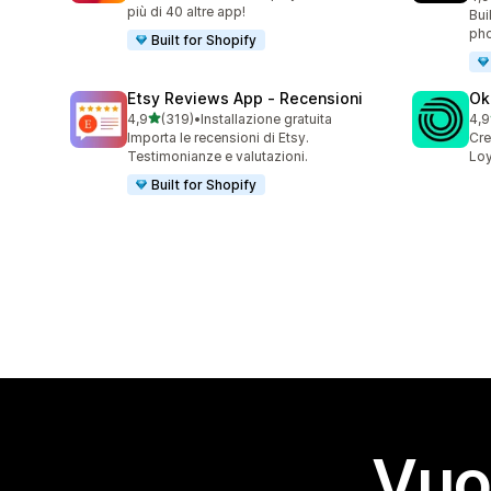
149
più di 40 altre app!
Bui
pho
Built for Shopify
Etsy Reviews App ‑ Recensioni
Ok
stelle su 5
4,9
(319)
•
Installazione gratuita
4,9
319 recensioni totali
131
Importa le recensioni di Etsy.
Cre
Testimonianze e valutazioni.
Loy
Built for Shopify
Vuo