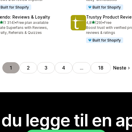
Built for Shopify
Built for Shopify
endo: Reviews & Loyalty
Trustyy Product Revi
av 5 stjerner
av 5 stjerner
(1 314)
•
Free plan available
4,8
(29)
•
Free
alt 1314 omtaler
Totalt 29 omtaler
ate Superfans with Reviews,
Boost trust with verified p
alty, Referrals & Quizzes
reviews & ratings
Built for Shopify
Neste
1
2
3
4
…
18
 du legge til en 