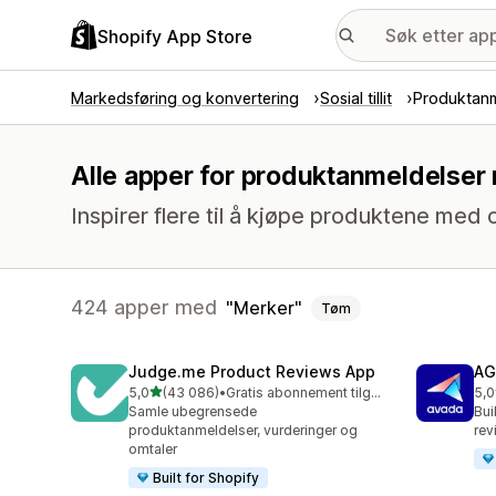
Shopify App Store
Markedsføring og konvertering
Sosial tillit
Produktanm
Alle apper for produktanmeldelser
Inspirer flere til å kjøpe produktene med 
424 apper med
Merker
Tøm
Judge.me Product Reviews App
AG
av 5 stjerner
5,0
(43 086)
•
Gratis abonnement tilgjengelig
5,0
Totalt 43086 omtaler
Tot
Samle ubegrensede
Bui
produktanmeldelser, vurderinger og
rev
omtaler
Built for Shopify