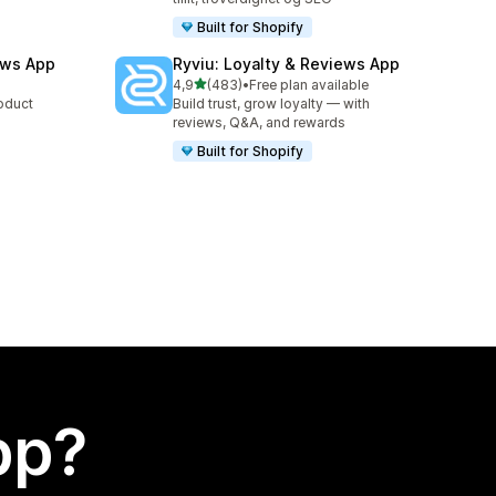
Built for Shopify
ews App
Ryviu: Loyalty & Reviews App
av 5 stjerner
4,9
(483)
•
Free plan available
Totalt 483 omtaler
roduct
Build trust, grow loyalty — with
reviews, Q&A, and rewards
Built for Shopify
app?