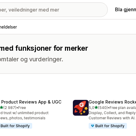
Bla gjen
eldelser
 med funksjoner for merker
omtaler og vurderinger.
 Product Reviews App & UGC
Google Reviews Rock
av 5 stjerner
av 5 stjerner
(2 987)
•
Free
5,0
(540)
•
Free plan avail
alt 2987 omtaler
Totalt 540 omtaler
ld trust w/ unlimited product
Display, Collect, and Repl
iews, photos, testimonials
Customer Reviews with AI.
Built for Shopify
Built for Shopify