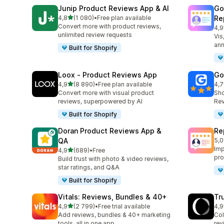
Junip Product Reviews App & AI
Go
av 5 stjerner
4,8
(1 080)
•
Free plan available
Re
Totalt 1080 omtaler
Convert more with product reviews,
4,9
Tot
unlimited review requests
Vis
anm
Built for Shopify
Loox ‑ Product Reviews App
Go
av 5 stjerner
4,9
(8 890)
•
Free plan available
4,7
Totalt 8890 omtaler
Tot
Convert more with visual product
Sho
reviews, superpowered by AI
Rev
Built for Shopify
Doran Product Reviews App &
Re
QA
5,0
Tot
Imp
av 5 stjerner
4,9
(689)
•
Free
Totalt 689 omtaler
pro
Build trust with photo & video reviews,
star ratings, and Q&A
Built for Shopify
Vitals: Reviews, Bundles & 40+
Tr
av 5 stjerner
4,9
(2 799)
•
Free trial available
4,9
Totalt 2799 omtaler
Tot
Add reviews, bundles & 40+ marketing
Col
tools, all in one app
rev