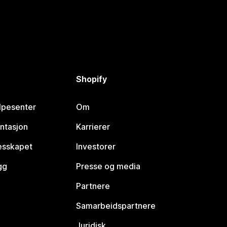
Shopify
lpesenter
Om
ntasjon
Karrierer
lesskapet
Investorer
gg
Presse og media
Partnere
Samarbeidspartnere
Juridisk