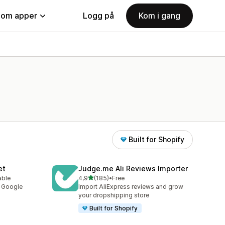
nom apper
Logg på
Kom i gang
Built for Shopify
et
Judge.me Ali Reviews Importer
av 5 stjerner
able
4,9
(185)
•
Free
Totalt 185 omtaler
y Google
Import AliExpress reviews and grow
your dropshipping store
Built for Shopify