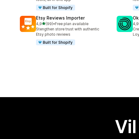
Built for Shopify
Etsy Reviews Importer
Ok
av 5 stjerner
4,9
(99)
•
Free plan available
4,9
Totalt 99 omtaler
Tot
Stengthen store trust with authentic
Cre
Etsy photo reviews
Loy
Built for Shopify
Vil