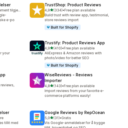
elser
TrustShop: Product Reviews
av 5 stjerner
Gratis abonnement tilgjengelig
4,9
(334)
•
Free plan available
Totalt 334 omtaler
gle-
Build trust with review app, testimonial,
ske e-po
store reviews import
Built for Shopify
Trustify: Product Reviews App
av 5 stjerner
4,9
(410)
•
Free plan available
Totalt 410 omtaler
r your
AliExpress & Amazon reviews with
photo/video for better SEO
Built for Shopify
App
WiseReviews ‑ Reviews
Importer
 reviews,
av 5 stjerner
4,8
(143)
•
Free plan available
Totalt 143 omtaler
Import reviews from your favorite e-
commerce platforms easily!
elser
Google Reviews by RepOcean
av 5 stjerner
ere
5,0
(31)
•
Gratis
Totalt 31 omtaler
s tillit med
Vis Google-anmeldelser for å bygge
tillit, troverdighet og SEO