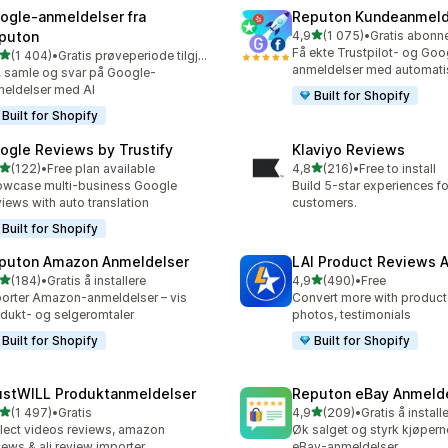
ogle‑anmeldelser fra
Reputon Kundeanmeld
av 5 stjerner
puton
4,9
(1 075)
•
Totalt 1075 omtaler
Få ekte Trustpilot- og Goo
av 5 stjerner
(1 404)
•
Gratis prøveperiode tilgjengelig
alt 1404 omtaler
anmeldelser med automati
, samle og svar på Google-
eldelser med AI
Built for Shopify
Built for Shopify
ogle Reviews by Trustify
Klaviyo Reviews
av 5 stjerner
av 5 stjerner
(122)
•
Free plan available
4,8
(216)
•
Free to install
alt 122 omtaler
Totalt 216 omtaler
wcase multi-business Google
Build 5-star experiences fo
iews with auto translation
customers.
Built for Shopify
puton Amazon Anmeldelser
LAI Product Reviews 
av 5 stjerner
av 5 stjerner
(184)
•
Gratis å installere
4,9
(490)
•
Free
alt 184 omtaler
Totalt 490 omtaler
orter Amazon-anmeldelser – vis
Convert more with product
dukt- og selgeromtaler
photos, testimonials
Built for Shopify
Built for Shopify
ustWILL Produktanmeldelser
Reputon eBay Anmeld
av 5 stjerner
av 5 stjerner
(1 497)
•
Gratis
4,9
(209)
•
Gratis å install
alt 1497 omtaler
Totalt 209 omtaler
lect videos reviews, amazon
Øk salget og styrk kjøperne
iews & ali review importer
eBay-anmeldelser