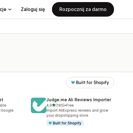
cje
Zaloguj się
Rozpocznij za darmo
Built for Shopify
et
Judge.me Ali Reviews Importer
na 5 gwiazdek
able
4,9
(185)
•
Free
9
Łączna liczba recenzji: 185
y Google
Import AliExpress reviews and grow
your dropshipping store
Built for Shopify