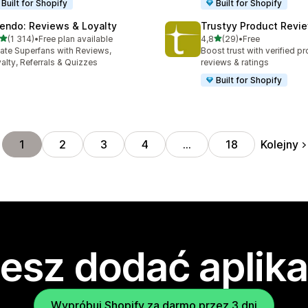
Built for Shopify
Built for Shopify
endo: Reviews & Loyalty
Trustyy Product Revi
na 5 gwiazdek
na 5 gwiazdek
(1 314)
•
Free plan available
4,8
(29)
•
Free
zna liczba recenzji: 1314
Łączna liczba recenzji: 29
ate Superfans with Reviews,
Boost trust with verified p
alty, Referrals & Quizzes
reviews & ratings
Built for Shopify
Kolejny
1
2
3
4
…
18
esz dodać aplika
Wypróbuj Shopify za darmo przez 3 dni