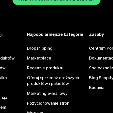
ji
Najpopularniejsze kategorie
Zasoby
Dropshipping
Centrum Po
oduktów
Marketplace
Dokumentac
tów
Recenzje produktu
Społeczność
yłka
Oferuj sprzedaż droższych
Blog Shopif
produktów i pakietów
Badania
Marketing e-mailowy
rsja
Pozycjonowanie stron
pem