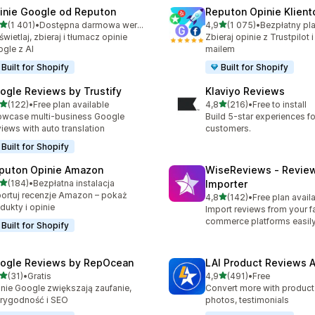
inie Google od Reputon
Reputon Opinie Klien
na 5 gwiazdek
na 5 gwiazdek
(1 401)
•
Dostępna darmowa wersja próbna
4,9
(1 075)
•
zna liczba recenzji: 1401
Łączna liczba recenzji: 10
wietlaj, zbieraj i tłumacz opinie
Zbieraj opinie z Trustpilot 
gle z AI
mailem
Built for Shopify
Built for Shopify
ogle Reviews by Trustify
Klaviyo Reviews
na 5 gwiazdek
na 5 gwiazdek
(122)
•
Free plan available
4,8
(216)
•
Free to install
zna liczba recenzji: 122
Łączna liczba recenzji: 216
wcase multi-business Google
Build 5-star experiences fo
iews with auto translation
customers.
Built for Shopify
puton Opinie Amazon
WiseReviews ‑ Revie
na 5 gwiazdek
(184)
•
Bezpłatna instalacja
Importer
zna liczba recenzji: 184
ortuj recenzje Amazon – pokaż
na 5 gwiazdek
4,8
(142)
•
Free plan avail
Łączna liczba recenzji: 142
dukty i opinie
Import reviews from your fa
commerce platforms easily
Built for Shopify
ogle Reviews by RepOcean
LAI Product Reviews 
na 5 gwiazdek
na 5 gwiazdek
(31)
•
Gratis
4,9
(491)
•
Free
zna liczba recenzji: 31
Łączna liczba recenzji: 491
nie Google zwiększają zaufanie,
Convert more with product
rygodność i SEO
photos, testimonials