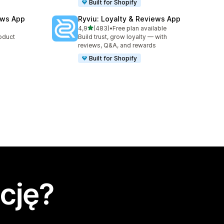
Built for Shopify
ews App
Ryviu: Loyalty & Reviews App
na 5 gwiazdek
4,9
(483)
•
Free plan available
Łączna liczba recenzji: 483
roduct
Build trust, grow loyalty — with
reviews, Q&A, and rewards
Built for Shopify
cję?