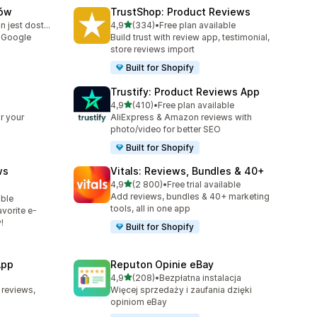
tów
TrustShop: Product Reviews
na 5 gwiazdek
Bezpłatny plan jest dostępny
4,9
(334)
•
Free plan available
75
Łączna liczba recenzji: 334
i Google
Build trust with review app, testimonial,
store reviews import
Built for Shopify
Trustify: Product Reviews App
na 5 gwiazdek
4,9
(410)
•
Free plan available
Łączna liczba recenzji: 410
r your
AliExpress & Amazon reviews with
photo/video for better SEO
Built for Shopify
ws
Vitals: Reviews, Bundles & 40+
na 5 gwiazdek
4,9
(2 800)
•
Free trial available
Łączna liczba recenzji: 2800
Add reviews, bundles & 40+ marketing
able
tools, all in one app
vorite e-
!
Built for Shopify
App
Reputon Opinie eBay
na 5 gwiazdek
4,9
(208)
•
Bezpłatna instalacja
Łączna liczba recenzji: 208
 reviews,
Więcej sprzedaży i zaufania dzięki
opiniom eBay