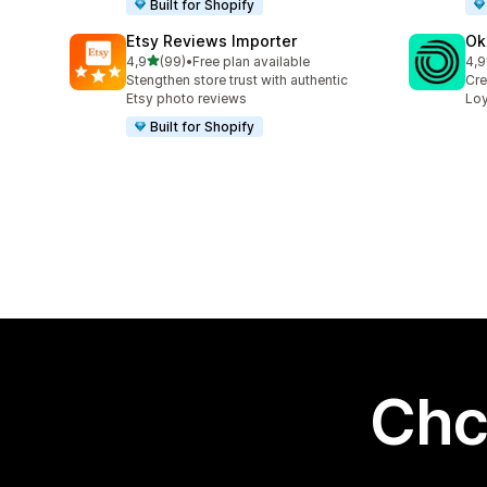
Built for Shopify
Etsy Reviews Importer
Ok
na 5 gwiazdek
4,9
(99)
•
Free plan available
4,9
Łączna liczba recenzji: 99
Łąc
Stengthen store trust with authentic
Cre
Etsy photo reviews
Loy
Built for Shopify
Chc