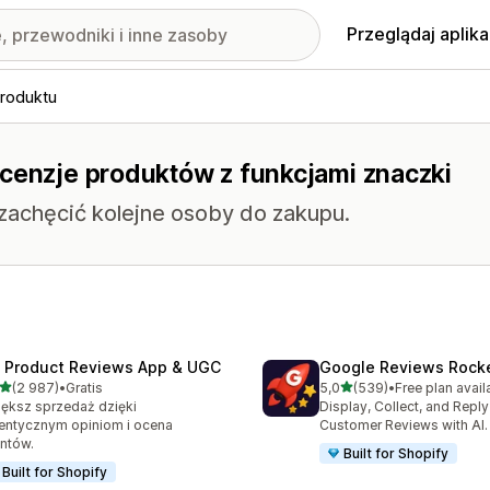
Przeglądaj aplika
produktu
ecenzje produktów z funkcjami znaczki
 zachęcić kolejne osoby do zakupu.
 Product Reviews App & UGC
Google Reviews Rock
na 5 gwiazdek
na 5 gwiazdek
(2 987)
•
Gratis
5,0
(539)
•
Free plan avail
zna liczba recenzji: 2987
Łączna liczba recenzji: 53
ększ sprzedaż dzięki
Display, Collect, and Repl
entycznym opiniom i ocena
Customer Reviews with AI.
entów.
Built for Shopify
Built for Shopify