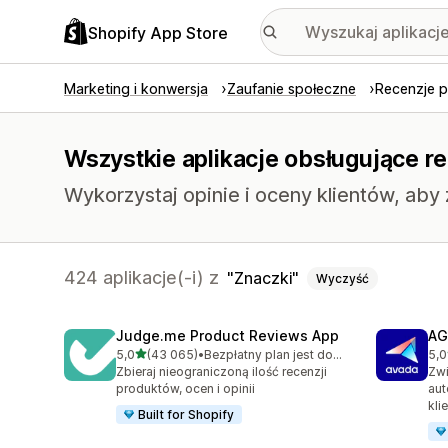
Shopify App Store
Marketing i konwersja
Zaufanie społeczne
Recenzje 
Wszystkie aplikacje obsługujące r
Wykorzystaj opinie i oceny klientów, aby
424 aplikacje(-i) z
Znaczki
Wyczyść
Judge.me Product Reviews App
AG
na 5 gwiazdek
5,0
(43 065)
•
Bezpłatny plan jest dostępny
5,0
Łączna liczba recenzji: 43065
Łąc
Zbieraj nieograniczoną ilość recenzji
Zwi
produktów, ocen i opinii
aut
kli
Built for Shopify