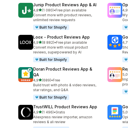
Junip Product Reviews App & AI
Op
na 5 gwiazdek
4,8
(1 080)
•
Free plan available
4,9
Łączna liczba recenzji: 1080
Łąc
Convert more with product reviews,
Wyś
unlimited review requests
Goo
Built for Shopify
Loox ‑ Product Reviews App
Go
na 5 gwiazdek
4,9
(8 882)
•
Free plan available
4,7
Łączna liczba recenzji: 8882
Łąc
Convert more with visual product
Sho
reviews, superpowered by AI
Rev
Built for Shopify
Doran Product Reviews App &
Re
QA
5,0
Łąc
Imp
na 5 gwiazdek
4,9
(689)
•
Free
Łączna liczba recenzji: 689
pro
Build trust with photo & video reviews,
star ratings, and Q&A
Built for Shopify
TrustWILL Product Reviews App
Go
na 5 gwiazdek
4,9
(1 496)
•
Gratis
5,0
Łączna liczba recenzji: 1496
Łąc
Aliexpress review importer, amazon
Opi
reviews & ali review
wia