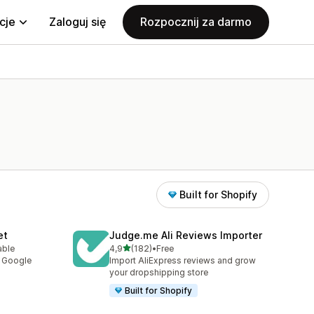
cje
Zaloguj się
Rozpocznij za darmo
Built for Shopify
et
Judge.me Ali Reviews Importer
na 5 gwiazdek
able
4,9
(182)
•
Free
7
Łączna liczba recenzji: 182
y Google
Import AliExpress reviews and grow
your dropshipping store
Built for Shopify