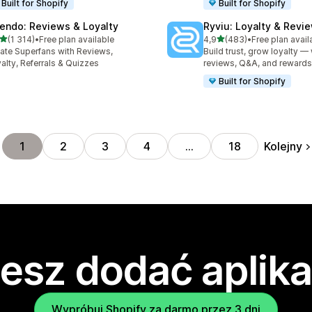
Built for Shopify
Built for Shopify
endo: Reviews & Loyalty
Ryviu: Loyalty & Revi
na 5 gwiazdek
na 5 gwiazdek
(1 314)
•
Free plan available
4,9
(483)
•
Free plan avail
zna liczba recenzji: 1314
Łączna liczba recenzji: 48
ate Superfans with Reviews,
Build trust, grow loyalty — 
alty, Referrals & Quizzes
reviews, Q&A, and rewards
Built for Shopify
Kolejny
1
2
3
4
…
18
esz dodać aplika
Wypróbuj Shopify za darmo przez 3 dni