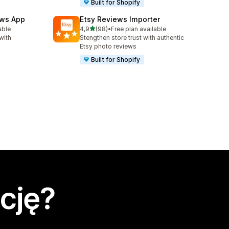
Built for Shopify
ews App
Etsy Reviews Importer
na 5 gwiazdek
able
4,9
(98)
•
Free plan available
3
Łączna liczba recenzji: 98
with
Stengthen store trust with authentic
Etsy photo reviews
Built for Shopify
cję?