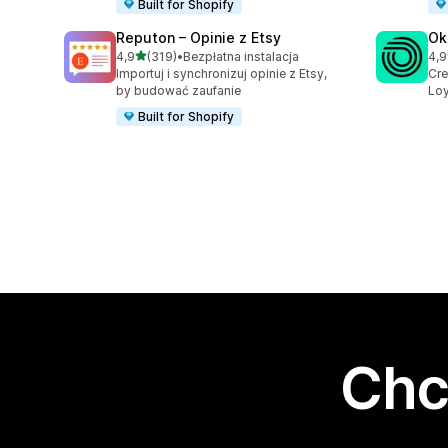
Built for Shopify
Reputon – Opinie z Etsy
Ok
na 5 gwiazdek
4,9
(319)
•
Bezpłatna instalacja
4,9
Łączna liczba recenzji: 319
Łąc
Importuj i synchronizuj opinie z Etsy,
Cre
by budować zaufanie
Loy
Built for Shopify
Chc