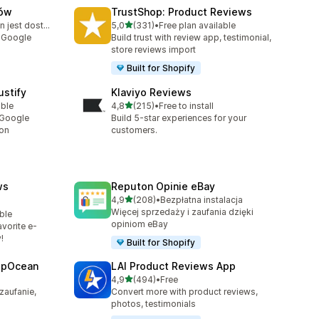
tów
TrustShop: Product Reviews
na 5 gwiazdek
Bezpłatny plan jest dostępny
5,0
(331)
•
Free plan available
74
Łączna liczba recenzji: 331
i Google
Build trust with review app, testimonial,
store reviews import
Built for Shopify
stify
Klaviyo Reviews
na 5 gwiazdek
able
4,8
(215)
•
Free to install
Łączna liczba recenzji: 215
 Google
Build 5-star experiences for your
ion
customers.
ws
Reputon Opinie eBay
na 5 gwiazdek
4,9
(208)
•
Bezpłatna instalacja
Łączna liczba recenzji: 208
Więcej sprzedaży i zaufania dzięki
ble
opiniom eBay
vorite e-
!
Built for Shopify
epOcean
LAI Product Reviews App
na 5 gwiazdek
4,9
(494)
•
Free
Łączna liczba recenzji: 494
zaufanie,
Convert more with product reviews,
photos, testimonials