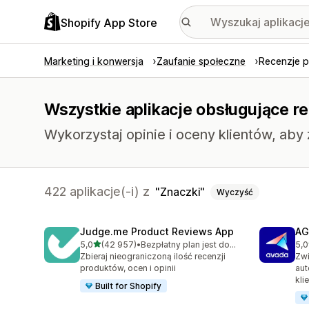
Shopify App Store
Marketing i konwersja
Zaufanie społeczne
Recenzje 
Wszystkie aplikacje obsługujące r
Wykorzystaj opinie i oceny klientów, aby
422 aplikacje(-i) z
Znaczki
Wyczyść
Judge.me Product Reviews App
AG
na 5 gwiazdek
5,0
(42 957)
•
Bezpłatny plan jest dostępny
5,0
Łączna liczba recenzji: 42957
Łąc
Zbieraj nieograniczoną ilość recenzji
Zwi
produktów, ocen i opinii
aut
kli
Built for Shopify