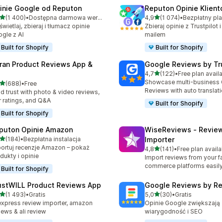
inie Google od Reputon
Reputon Opinie Klien
na 5 gwiazdek
na 5 gwiazdek
(1 400)
•
Dostępna darmowa wersja próbna
4,9
(1 074)
•
zna liczba recenzji: 1400
Łączna liczba recenzji: 10
wietlaj, zbieraj i tłumacz opinie
Zbieraj opinie z Trustpilot 
gle z AI
mailem
Built for Shopify
Built for Shopify
ran Product Reviews App &
Google Reviews by Tru
na 5 gwiazdek
4,7
(122)
•
Free plan avail
Łączna liczba recenzji: 122
Showcase multi-business
na 5 gwiazdek
(688)
•
Free
zna liczba recenzji: 688
Reviews with auto translat
ld trust with photo & video reviews,
r ratings, and Q&A
Built for Shopify
Built for Shopify
puton Opinie Amazon
WiseReviews ‑ Revie
na 5 gwiazdek
(184)
•
Bezpłatna instalacja
Importer
zna liczba recenzji: 184
ortuj recenzje Amazon – pokaż
na 5 gwiazdek
4,8
(141)
•
Free plan availa
Łączna liczba recenzji: 141
dukty i opinie
Import reviews from your fa
commerce platforms easily
Built for Shopify
ustWILL Product Reviews App
Google Reviews by R
na 5 gwiazdek
na 5 gwiazdek
(1 493)
•
Gratis
5,0
(30)
•
Gratis
zna liczba recenzji: 1493
Łączna liczba recenzji: 30
express review importer, amazon
Opinie Google zwiększają 
iews & ali review
wiarygodność i SEO