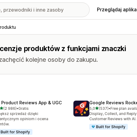
Przeglądaj aplika
produktu
ecenzje produktów z funkcjami znaczki
 zachęcić kolejne osoby do zakupu.
 Product Reviews App & UGC
Google Reviews Rock
na 5 gwiazdek
na 5 gwiazdek
(2 986)
•
Gratis
5,0
(537)
•
Free plan avail
zna liczba recenzji: 2986
Łączna liczba recenzji: 53
ększ sprzedaż dzięki
Display, Collect, and Repl
entycznym opiniom i ocena
Customer Reviews with AI.
entów.
Built for Shopify
Built for Shopify