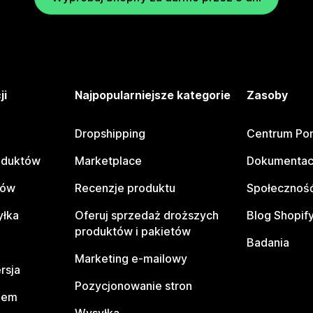
ji
Najpopularniejsze kategorie
Zasoby
Dropshipping
Centrum Po
oduktów
Marketplace
Dokumentac
tów
Recenzje produktu
Społeczność
yłka
Oferuj sprzedaż droższych
Blog Shopif
produktów i pakietów
Badania
Marketing e-mailowy
rsja
Pozycjonowanie stron
pem