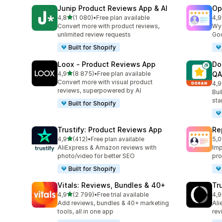
Junip Product Reviews App & AI
Op
na 5 gwiazdek
4,8
(1 080)
•
Free plan available
4,9
Łączna liczba recenzji: 1080
Łąc
Convert more with product reviews,
Wyś
unlimited review requests
Goo
Built for Shopify
Loox ‑ Product Reviews App
Do
na 5 gwiazdek
4,9
(8 875)
•
Free plan available
QA
Łączna liczba recenzji: 8875
Convert more with visual product
4,9
Łąc
reviews, superpowered by AI
Bui
sta
Built for Shopify
Trustify: Product Reviews App
Re
na 5 gwiazdek
4,9
(412)
•
Free plan available
5,0
Łączna liczba recenzji: 412
Łąc
AliExpress & Amazon reviews with
Imp
photo/video for better SEO
pro
Built for Shopify
Vitals: Reviews, Bundles & 40+
Tr
na 5 gwiazdek
4,9
(2 799)
•
Free trial available
4,9
Łączna liczba recenzji: 2799
Łąc
Add reviews, bundles & 40+ marketing
Ali
tools, all in one app
rev