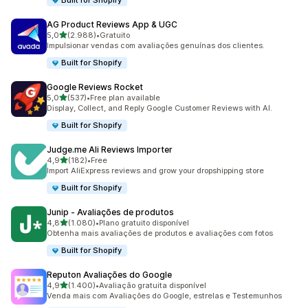
Built for Shopify
AG Product Reviews App & UGC
de 5 estrelas
5,0
(2.988)
•
Gratuito
2988 total de avaliações
Impulsionar vendas com avaliações genuínas dos clientes.
Built for Shopify
Google Reviews Rocket
de 5 estrelas
5,0
(537)
•
Free plan available
537 total de avaliações
Display, Collect, and Reply Google Customer Reviews with AI.
Built for Shopify
Judge.me Ali Reviews Importer
de 5 estrelas
4,9
(182)
•
Free
182 total de avaliações
Import AliExpress reviews and grow your dropshipping store
Built for Shopify
Junip ‑ Avaliações de produtos
de 5 estrelas
4,8
(1.080)
•
Plano gratuito disponível
1080 total de avaliações
Obtenha mais avaliações de produtos e avaliações com fotos
Built for Shopify
Reputon Avaliações do Google
de 5 estrelas
4,9
(1.400)
•
Avaliação gratuita disponível
1400 total de avaliações
Venda mais com Avaliações do Google, estrelas e Testemunhos