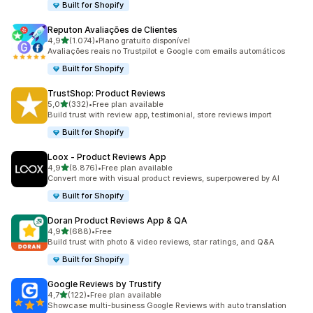
Built for Shopify
Reputon Avaliações de Clientes
de 5 estrelas
4,9
(1.074)
•
Plano gratuito disponível
1074 total de avaliações
Avaliações reais no Trustpilot e Google com emails automáticos
Built for Shopify
TrustShop: Product Reviews
de 5 estrelas
5,0
(332)
•
Free plan available
332 total de avaliações
Build trust with review app, testimonial, store reviews import
Built for Shopify
Loox ‑ Product Reviews App
de 5 estrelas
4,9
(8.876)
•
Free plan available
8876 total de avaliações
Convert more with visual product reviews, superpowered by AI
Built for Shopify
Doran Product Reviews App & QA
de 5 estrelas
4,9
(688)
•
Free
688 total de avaliações
Build trust with photo & video reviews, star ratings, and Q&A
Built for Shopify
Google Reviews by Trustify
de 5 estrelas
4,7
(122)
•
Free plan available
122 total de avaliações
Showcase multi-business Google Reviews with auto translation