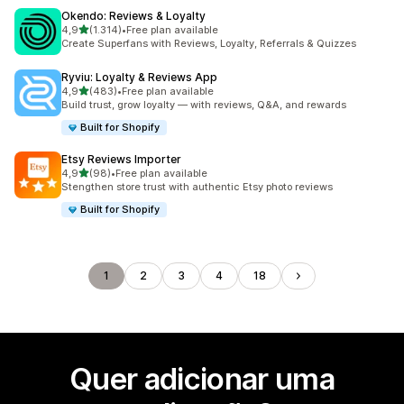
Okendo: Reviews & Loyalty
de 5 estrelas
4,9
(1.314)
•
Free plan available
1314 total de avaliações
Create Superfans with Reviews, Loyalty, Referrals & Quizzes
Ryviu: Loyalty & Reviews App
de 5 estrelas
4,9
(483)
•
Free plan available
483 total de avaliações
Build trust, grow loyalty — with reviews, Q&A, and rewards
Built for Shopify
Etsy Reviews Importer
de 5 estrelas
4,9
(98)
•
Free plan available
98 total de avaliações
Stengthen store trust with authentic Etsy photo reviews
Built for Shopify
1
2
3
4
18
Quer adicionar uma