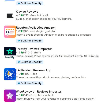
Built for Shopify
Klaviyo Reviews
de 5 estrelas
4,8
(215)
•
Free to install
215 total de avaliações
Build 5-star experiences for your customers.
Reputon Avaliações Amazon
de 5 estrelas
5,0
(185)
•
Instalação gratuita
185 total de avaliações
Importe avaliações da Amazon e exiba feedback e produtos
Built for Shopify
Trustify Reviews Importer
de 5 estrelas
4,9
(411)
•
Gratuito
411 total de avaliações
Photo reviews,Video reviews from AliExpress/Amazon, SEO Rating
Built for Shopify
LAI Product Reviews App
de 5 estrelas
4,9
(493)
•
Free
493 total de avaliações
Convert more with product reviews, photos, testimonials
Built for Shopify
WiseReviews ‑ Reviews Importer
de 5 estrelas
4,8
(141)
•
Free plan available
141 total de avaliações
Import reviews from your favorite e-commerce platforms easily!