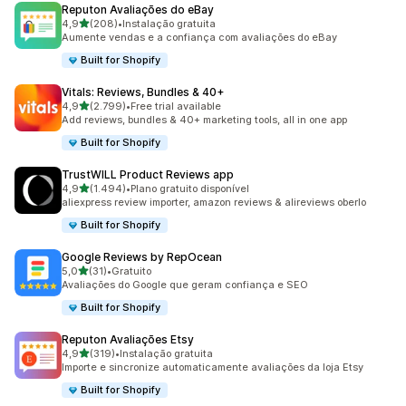
Reputon Avaliações do eBay
de 5 estrelas
4,9
(208)
•
Instalação gratuita
208 total de avaliações
Aumente vendas e a confiança com avaliações do eBay
Built for Shopify
Vitals: Reviews, Bundles & 40+
de 5 estrelas
4,9
(2.799)
•
Free trial available
2799 total de avaliações
Add reviews, bundles & 40+ marketing tools, all in one app
Built for Shopify
TrustWILL Product Reviews app
de 5 estrelas
4,9
(1.494)
•
Plano gratuito disponível
1494 total de avaliações
aliexpress review importer, amazon reviews & alireviews oberlo
Built for Shopify
Google Reviews by RepOcean
de 5 estrelas
5,0
(31)
•
Gratuito
31 total de avaliações
Avaliações do Google que geram confiança e SEO
Built for Shopify
Reputon Avaliações Etsy
de 5 estrelas
4,9
(319)
•
Instalação gratuita
319 total de avaliações
Importe e sincronize automaticamente avaliações da loja Etsy
Built for Shopify