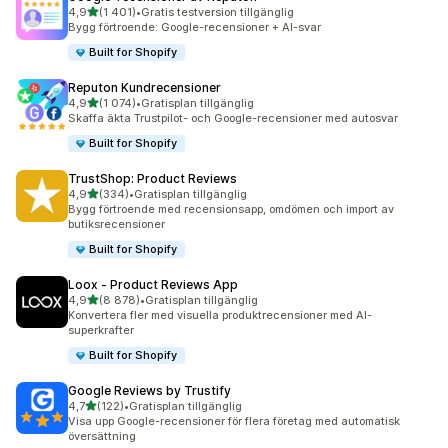
av 5 stjärnor
4,9
(1 401)
•
Gratis testversion tillgänglig
1401 recensioner totalt
Bygg förtroende: Google-recensioner + AI-svar
Built for Shopify
Reputon Kundrecensioner
av 5 stjärnor
4,9
(1 074)
•
Gratisplan tillgänglig
1074 recensioner totalt
Skaffa äkta Trustpilot- och Google-recensioner med autosvar
Built for Shopify
TrustShop: Product Reviews
av 5 stjärnor
4,9
(334)
•
Gratisplan tillgänglig
334 recensioner totalt
Bygg förtroende med recensionsapp, omdömen och import av
butiksrecensioner
Built for Shopify
Loox ‑ Product Reviews App
av 5 stjärnor
4,9
(8 878)
•
Gratisplan tillgänglig
8878 recensioner totalt
Konvertera fler med visuella produktrecensioner med AI-
superkrafter
Built for Shopify
Google Reviews by Trustify
av 5 stjärnor
4,7
(122)
•
Gratisplan tillgänglig
122 recensioner totalt
Visa upp Google-recensioner för flera företag med automatisk
översättning