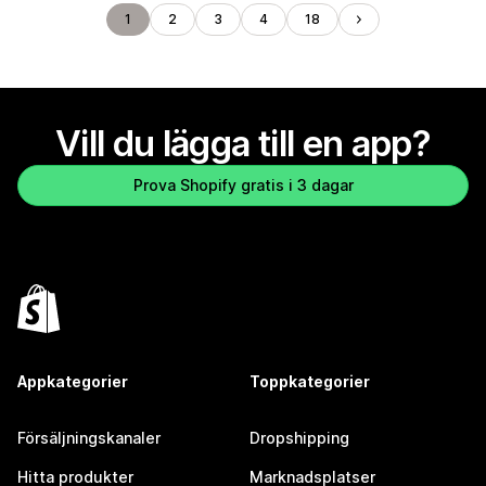
1
2
3
4
18
Vill du lägga till en app?
Prova Shopify gratis i 3 dagar
Appkategorier
Toppkategorier
Försäljningskanaler
Dropshipping
Hitta produkter
Marknadsplatser