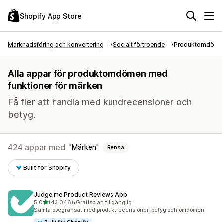
Shopify App Store
Marknadsföring och konvertering
Socialt förtroende
Produktomdöm
Alla appar för produktomdömen med
funktioner för märken
Få fler att handla med kundrecensioner och
betyg.
424 appar med
Märken
Rensa
Built for Shopify
Judge.me Product Reviews App
av 5 stjärnor
5,0
(43 046)
•
Gratisplan tillgänglig
43046 recensioner totalt
Samla obegränsat med produktrecensioner, betyg och omdömen