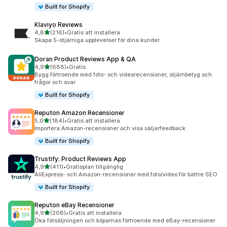
Built for Shopify
Klaviyo Reviews
av 5 stjärnor
4,8
(216)
•
Gratis att installera
216 recensioner totalt
Skapa 5-stjärniga upplevelser för dina kunder.
Doran Product Reviews App & QA
av 5 stjärnor
4,9
(688)
•
Gratis
688 recensioner totalt
Bygg förtroende med foto- och videorecensioner, stjärnbetyg och
frågor och svar
Built for Shopify
Reputon Amazon Recensioner
av 5 stjärnor
5,0
(184)
•
Gratis att installera
184 recensioner totalt
Importera Amazon-recensioner och visa säljarfeedback
Built for Shopify
Trustify: Product Reviews App
av 5 stjärnor
4,9
(411)
•
Gratisplan tillgänglig
411 recensioner totalt
AliExpress- och Amazon-recensioner med foto/video för bättre SEO
Built for Shopify
Reputon eBay Recensioner
av 5 stjärnor
4,9
(208)
•
Gratis att installera
208 recensioner totalt
Öka försäljningen och köparnas förtroende med eBay-recensioner