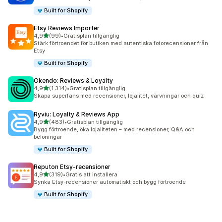
Built for Shopify
Etsy Reviews Importer
av 5 stjärnor
4,9
(99)
•
Gratisplan tillgänglig
99 recensioner totalt
Stärk förtroendet för butiken med autentiska fotorecensioner från
Etsy
Built for Shopify
Okendo: Reviews & Loyalty
av 5 stjärnor
4,9
(1 314)
•
Gratisplan tillgänglig
1314 recensioner totalt
Skapa superfans med recensioner, lojalitet, värvningar och quiz
Ryviu: Loyalty & Reviews App
av 5 stjärnor
4,9
(483)
•
Gratisplan tillgänglig
483 recensioner totalt
Bygg förtroende, öka lojaliteten – med recensioner, Q&A och
belöningar
Built for Shopify
Reputon Etsy‑recensioner
av 5 stjärnor
4,9
(319)
•
Gratis att installera
319 recensioner totalt
Synka Etsy-recensioner automatiskt och bygg förtroende
Built for Shopify