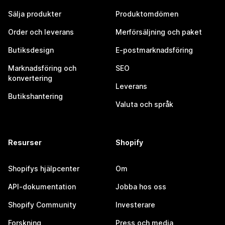
Sälja produkter
Produktomdömen
Order och leverans
Merförsäljning och paket
Butiksdesign
E-postmarknadsföring
Marknadsföring och
SEO
konvertering
Leverans
Butikshantering
Valuta och språk
Resurser
Shopify
Shopifys hjälpcenter
Om
API-dokumentation
Jobba hos oss
Shopify Community
Investerare
Forskning
Press och media