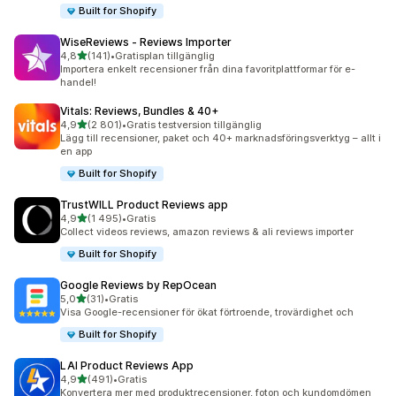
Built for Shopify
WiseReviews ‑ Reviews Importer
av 5 stjärnor
4,8
(141)
•
Gratisplan tillgänglig
141 recensioner totalt
Importera enkelt recensioner från dina favoritplattformar för e-
handel!
Vitals: Reviews, Bundles & 40+
av 5 stjärnor
4,9
(2 801)
•
Gratis testversion tillgänglig
2801 recensioner totalt
Lägg till recensioner, paket och 40+ marknadsföringsverktyg – allt i
en app
Built for Shopify
TrustWILL Product Reviews app
av 5 stjärnor
4,9
(1 495)
•
Gratis
1495 recensioner totalt
Collect videos reviews, amazon reviews & ali reviews importer
Built for Shopify
Google Reviews by RepOcean
av 5 stjärnor
5,0
(31)
•
Gratis
31 recensioner totalt
Visa Google-recensioner för ökat förtroende, trovärdighet och
Built for Shopify
LAI Product Reviews App
av 5 stjärnor
4,9
(491)
•
Gratis
491 recensioner totalt
Konvertera mer med produktrecensioner, foton och kundomdömen