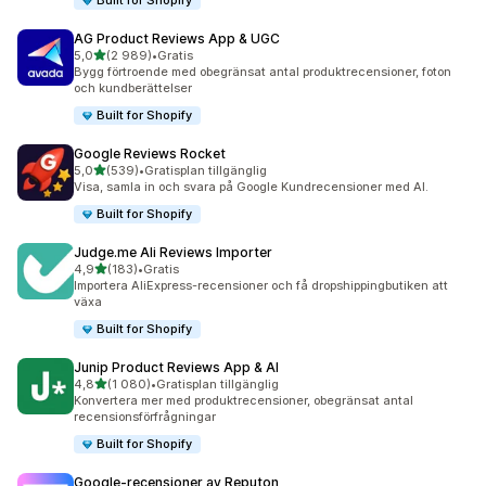
Built for Shopify
AG Product Reviews App & UGC
av 5 stjärnor
5,0
(2 989)
•
Gratis
2989 recensioner totalt
Bygg förtroende med obegränsat antal produktrecensioner, foton
och kundberättelser
Built for Shopify
Google Reviews Rocket
av 5 stjärnor
5,0
(539)
•
Gratisplan tillgänglig
539 recensioner totalt
Visa, samla in och svara på Google Kundrecensioner med AI.
Built for Shopify
Judge.me Ali Reviews Importer
av 5 stjärnor
4,9
(183)
•
Gratis
183 recensioner totalt
Importera AliExpress-recensioner och få dropshippingbutiken att
växa
Built for Shopify
Junip Product Reviews App & AI
av 5 stjärnor
4,8
(1 080)
•
Gratisplan tillgänglig
1080 recensioner totalt
Konvertera mer med produktrecensioner, obegränsat antal
recensionsförfrågningar
Built for Shopify
Google‑recensioner av Reputon