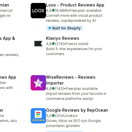
mları
Loox ‑ Product Reviews App
5 yıldız üzerinden
n mevcut
4,9
(8.888)
•
Free plan available
e
toplam 8888 değerlendirme
gle ve
Convert more with visual product
reviews, superpowered by AI
Built for Shopify
s App &
Klaviyo Reviews
5 yıldız üzerinden
4,8
(216)
•
Free to install
toplam 216 değerlendirme
Build 5-star experiences for your
customers.
deo reviews,
iews App
WiseReviews ‑ Reviews
able
Importer
ews with
5 yıldız üzerinden
4,8
(142)
•
Free plan available
toplam 142 değerlendirme
Import reviews from your favorite e-
commerce platforms easily!
rı
Google Reviews by RepOcean
5 yıldız üzerinden
eme
5,0
(31)
•
Ücretsiz
toplam 31 değerlendirme
tırın, alıcı
Güven, itibar ve SEO için Google
yorumlarını gösterin