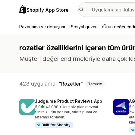
Shopify App Store
Pazarlama ve dönüşüm
Sosyal güven
Ürün değerlendi
rozetler özelliklerini içeren tüm ür
Müşteri değerlendirmeleriyle daha çok kişi
423 uygulama:
Rozetler
Temizle
Judge.me Product Reviews App
AG
5 yıldız üzerinden
5,0
(43.088)
•
Ücretsiz plan mevcut
5,0
toplam 43088 değerlendirme
top
Sınırsız ürün yorumu, yıldız puanı ve
Zwi
referans toplayın.
aut
kli
Built for Shopify