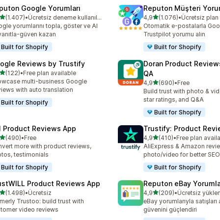
puton Google Yorumları
Reputon Müşteri Yoru
5 yıldız üzerinden
5 yıldız üzerinden
(1.407)
•
Ücretsiz deneme kullanılabilir
4,9
(1.076)
•
Ücretsiz pla
lam 1407 değerlendirme
toplam 1076 değerlendirm
gle yorumlarını topla, göster ve AI
Otomatik e-postalarla Goo
 yanıtla-güven kazan
Trustpilot yorumu alın
Built for Shopify
Built for Shopify
ogle Reviews by Trustify
Doran Product Review
5 yıldız üzerinden
(122)
•
Free plan available
QA
lam 122 değerlendirme
wcase multi-business Google
5 yıldız üzerinden
4,9
(690)
•
Free
toplam 690 değerlendirme
iews with auto translation
Build trust with photo & vi
star ratings, and Q&A
Built for Shopify
Built for Shopify
I Product Reviews App
Trustify: Product Rev
5 yıldız üzerinden
5 yıldız üzerinden
(490)
•
Free
4,9
(410)
•
Free plan avail
lam 490 değerlendirme
toplam 410 değerlendirme
vert more with product reviews,
AliExpress & Amazon revi
tos, testimonials
photo/video for better SEO
Built for Shopify
Built for Shopify
ustWILL Product Reviews App
Reputon eBay Yorumla
5 yıldız üzerinden
5 yıldız üzerinden
(1.498)
•
Ücretsiz
4,9
(209)
•
Ücretsiz yükl
lam 1498 değerlendirme
toplam 209 değerlendirme
merly Trustoo: build trust with
eBay yorumlarıyla satışları ar
tomer video reviews
güvenini güçlendiri