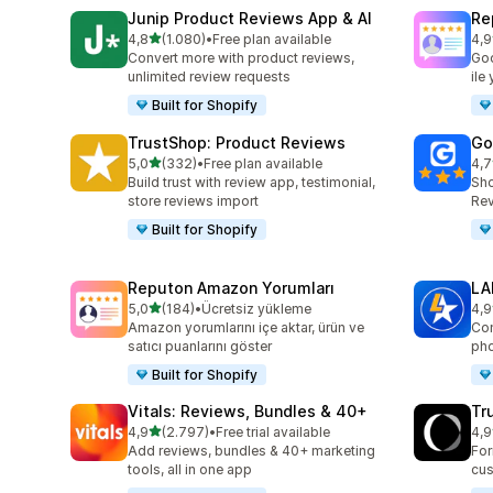
Junip Product Reviews App & AI
Re
5 yıldız üzerinden
4,8
(1.080)
•
Free plan available
4,9
toplam 1080 değerlendirme
top
Convert more with product reviews,
Goo
unlimited review requests
ile
Built for Shopify
TrustShop: Product Reviews
Go
5 yıldız üzerinden
5,0
(332)
•
Free plan available
4,7
toplam 332 değerlendirme
top
Build trust with review app, testimonial,
Sho
store reviews import
Rev
Built for Shopify
Reputon Amazon Yorumları
LA
5 yıldız üzerinden
5,0
(184)
•
Ücretsiz yükleme
4,9
toplam 184 değerlendirme
top
Amazon yorumlarını içe aktar, ürün ve
Con
satıcı puanlarını göster
pho
Built for Shopify
Vitals: Reviews, Bundles & 40+
Tr
5 yıldız üzerinden
4,9
(2.797)
•
Free trial available
4,9
toplam 2797 değerlendirme
top
Add reviews, bundles & 40+ marketing
For
tools, all in one app
cus