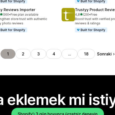
Built for Shopify
Built for Shopify
sy Reviews Importer
Trustyy Product Revi
5 yıldız üzerinden
5 yıldız üzerinden
(99)
•
Free plan available
4,8
(29)
•
Free
lam 99 değerlendirme
toplam 29 değerlendirme
ngthen store trust with authentic
Boost trust with verified p
y photo reviews
reviews & ratings
Built for Shopify
Built for Shopify
Sonraki
1
2
3
4
…
18
 eklemek mi isti
Shopify'ı 3 gün boyunca ücretsiz deneyin