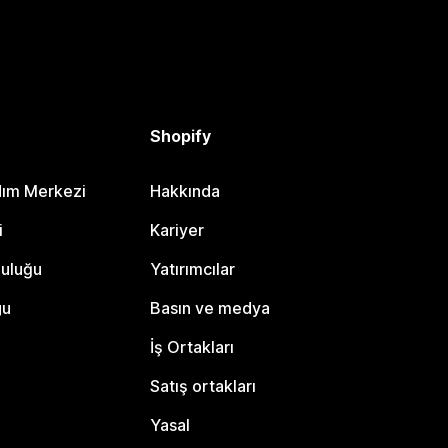
Shopify
dım Merkezi
Hakkında
i
Kariyer
luluğu
Yatırımcılar
gu
Basın ve medya
İş Ortakları
Satış ortakları
Yasal