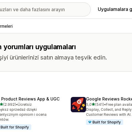
Uygulamalara g
rmeleri
ün yorumları uygulamaları
yi ürünlerinizi satın almaya teşvik edin.
 Product Reviews App & UGC
Google Reviews Rock
5 yıldız üzerinden
5 yıldız üzerinden
(2.992)
•
Ücretsiz
5,0
(541)
•
Free plan avail
lam 2992 değerlendirme
toplam 541 değerlendirme
ększ sprzedaż dzięki
Display, Collect, and Repl
entycznym opiniom i ocena
Customer Reviews with AI.
entów.
Built for Shopify
Built for Shopify