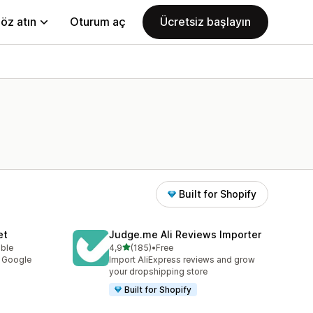
öz atın
Oturum aç
Ücretsiz başlayın
Built for Shopify
et
Judge.me Ali Reviews Importer
5 yıldız üzerinden
able
4,9
(185)
•
Free
toplam 185 değerlendirme
y Google
Import AliExpress reviews and grow
your dropshipping store
Built for Shopify