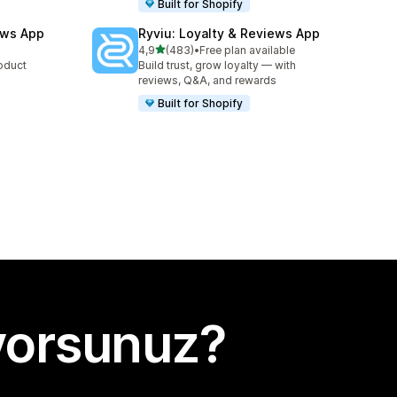
Built for Shopify
ews App
Ryviu: Loyalty & Reviews App
5 yıldız üzerinden
4,9
(483)
•
Free plan available
toplam 483 değerlendirme
roduct
Build trust, grow loyalty — with
reviews, Q&A, and rewards
Built for Shopify
yorsunuz?