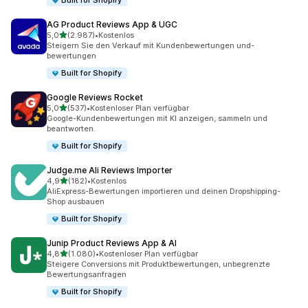
Built for Shopify
AG Product Reviews App & UGC
von 5 Sternen
5,0
(2.987)
•
Kostenlos
2987 Rezensionen insgesamt
Steigern Sie den Verkauf mit Kundenbewertungen und-
bewertungen
Built for Shopify
Google Reviews Rocket
von 5 Sternen
5,0
(537)
•
Kostenloser Plan verfügbar
537 Rezensionen insgesamt
Google-Kundenbewertungen mit KI anzeigen, sammeln und
beantworten.
Built for Shopify
Judge.me Ali Reviews Importer
von 5 Sternen
4,9
(182)
•
Kostenlos
182 Rezensionen insgesamt
AliExpress-Bewertungen importieren und deinen Dropshipping-
Shop ausbauen
Built for Shopify
Junip Product Reviews App & AI
von 5 Sternen
4,8
(1.080)
•
Kostenloser Plan verfügbar
1080 Rezensionen insgesamt
Steigere Conversions mit Produktbewertungen, unbegrenzte
Bewertungsanfragen
Built for Shopify