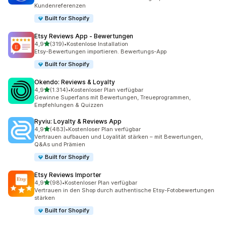
Kundenreferenzen
Built for Shopify
Etsy Reviews App ‑ Bewertungen
von 5 Sternen
4,9
(319)
•
Kostenlose Installation
319 Rezensionen insgesamt
Etsy-Bewertungen importieren. Bewertungs-App
Built for Shopify
Okendo: Reviews & Loyalty
von 5 Sternen
4,9
(1.314)
•
Kostenloser Plan verfügbar
1314 Rezensionen insgesamt
Gewinne Superfans mit Bewertungen, Treueprogrammen,
Empfehlungen & Quizzen
Ryviu: Loyalty & Reviews App
von 5 Sternen
4,9
(483)
•
Kostenloser Plan verfügbar
483 Rezensionen insgesamt
Vertrauen aufbauen und Loyalität stärken – mit Bewertungen,
Q&As und Prämien
Built for Shopify
Etsy Reviews Importer
von 5 Sternen
4,9
(98)
•
Kostenloser Plan verfügbar
98 Rezensionen insgesamt
Vertrauen in den Shop durch authentische Etsy-Fotobewertungen
stärken
Built for Shopify