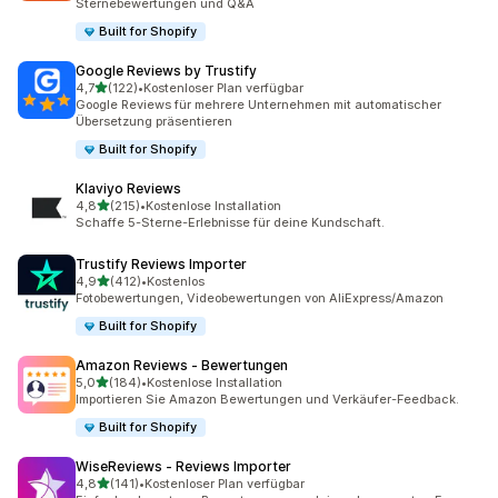
Sternebewertungen und Q&A
Built for Shopify
Google Reviews by Trustify
von 5 Sternen
4,7
(122)
•
Kostenloser Plan verfügbar
122 Rezensionen insgesamt
Google Reviews für mehrere Unternehmen mit automatischer
Übersetzung präsentieren
Built for Shopify
Klaviyo Reviews
von 5 Sternen
4,8
(215)
•
Kostenlose Installation
215 Rezensionen insgesamt
Schaffe 5-Sterne-Erlebnisse für deine Kundschaft.
Trustify Reviews Importer
von 5 Sternen
4,9
(412)
•
Kostenlos
412 Rezensionen insgesamt
Fotobewertungen, Videobewertungen von AliExpress/Amazon
Built for Shopify
Amazon Reviews ‑ Bewertungen
von 5 Sternen
5,0
(184)
•
Kostenlose Installation
184 Rezensionen insgesamt
Importieren Sie Amazon Bewertungen und Verkäufer-Feedback.
Built for Shopify
WiseReviews ‑ Reviews Importer
von 5 Sternen
4,8
(141)
•
Kostenloser Plan verfügbar
141 Rezensionen insgesamt