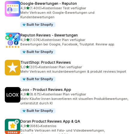
Google‑Bewertungen ‑ Reputon
von 5 Sternen
4,9
(1.400)
•
Kostenloser Test verfügbar
1400 Rezensionen insgesamt
Mehr Vertrauen mit Google-Bewertungen und
Kundenbewertungen
Built for Shopify
Reputon Reviews ‑ Bewertungen
von 5 Sternen
4,9
(1.074)
•
Kostenloser Plan verfügbar
1074 Rezensionen insgesamt
Bewertungen bei Google, Facebook, Trustpilot. Review app.
Built for Shopify
TrustShop: Product Reviews
von 5 Sternen
5,0
(331)
•
Kostenloser Plan verfügbar
331 Rezensionen insgesamt
Mehr Vertrauen mit kundenbewertungen & produkt reviews Import
Built for Shopify
Loox ‑ Product Reviews App
von 5 Sternen
4,9
(8.875)
•
Kostenloser Plan verfügbar
8875 Rezensionen insgesamt
Mehr Käufer:innen konvertieren mit visuellen Produktbewertungen,
unterstützt durch KI
Built for Shopify
Doran Product Reviews App & QA
von 5 Sternen
4,9
(688)
•
Kostenlos
688 Rezensionen insgesamt
Schaffe Vertrauen mit Foto- und Videobewertungen,