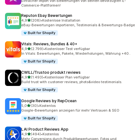
Einfacher Import von Bewertungen von deinen bevorzugten E-
Commerce-Plattformen!
Reputon Ebay Bewertungen
von 5 Sternen
4,9
(208)
•
Kostenlose Installation
208 Rezensionen insgesamt
eBay-Bewertungen importieren, Testimonials & Bewertungs-Badge
Built for Shopify
Vitals: Reviews, Bundles & 40+
von 5 Sternen
4,9
(2.799)
•
Kostenloser Test verfügbar
2799 Rezensionen insgesamt
In Vitals: Bewertungen, Pakete, Wiederholungen, Währung +40..
Built for Shopify
CWILL/Trustoo produkt reviews
von 5 Sternen
4,9
(1.493)
•
Kostenloser Plan verfügbar
1493 Rezensionen insgesamt
Build trust with customer reviews, photo&video testimonials.
Built for Shopify
Google Reviews by RepOcean
von 5 Sternen
5,0
(30)
•
Kostenlos
30 Rezensionen insgesamt
Google-Bewertungen anzeigen für mehr Vertrauen & SEO
Built for Shopify
LAI Product Reviews App
von 5 Sternen
4,9
(494)
•
Kostenlos
494 Rezensionen insgesamt
Mehr Conversions durch Produktbewertungen, Fotos und