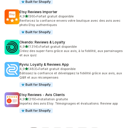
Built for Shopify
Etsy Reviews Importer
étoile(s) sur 5
4,9
(99)
•
Forfait gratuit disponible
99 avis au total
Renforcez la confiance envers votre boutique avec des avis avec
photo Etsy authentiques
Built for Shopify
Okendo: Reviews & Loyalty
étoile(s) sur 5
4,9
(1 314)
•
Forfait gratuit disponible
1314 avis au total
Créez des super-fans grâce aux avis, à la fidélité, aux parrainages
et aux quiz
Ryviu: Loyalty & Reviews App
étoile(s) sur 5
4,9
(483)
•
Forfait gratuit disponible
483 avis au total
Bâtissez la confiance et développez la fidélité grâce aux avis, aux
Q&R et aux récompenses
Built for Shopify
Etsy Reviews ‑ Avis Clients
étoile(s) sur 5
4,9
(319)
•
Installation gratuite
319 avis au total
Importez des avis Etsy. Témoignages et évaluations. Review app
Built for Shopify