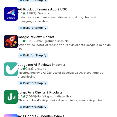
Built for Shopify
AG Product Reviews App & UGC
étoile(s) sur 5
5,0
(2 989)
•
Gratuite
2989 avis au total
Instaurez la confiance avec des avis produits, photos et
témoignages illimités.
Built for Shopify
Google Reviews Rocket
étoile(s) sur 5
5,0
(539)
•
Forfait gratuit disponible
539 avis au total
Affichez, collectez et répondez aux avis clients Google à l’aide de
l’IA.
Built for Shopify
Judge.me Ali Reviews Importer
étoile(s) sur 5
4,9
(183)
•
Gratuite
183 avis au total
Importez des avis AliExpress et développez votre boutique de
dropshipping
Built for Shopify
Junip: Avis Clients & Produits
étoile(s) sur 5
4,8
(1 080)
•
Forfait gratuit disponible
1080 avis au total
Obtenez plus d'avis produits & avis clients, avec avis photos
Built for Shopify
Avis Google ‑ Google Reviews