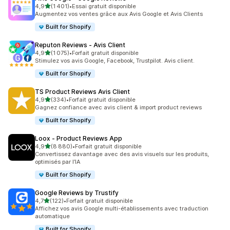
étoile(s) sur 5
4,9
(1 401)
•
Essai gratuit disponible
1401 avis au total
Augmentez vos ventes grâce aux Avis Google et Avis Clients
Built for Shopify
Reputon Reviews ‑ Avis Client
étoile(s) sur 5
4,9
(1 075)
•
Forfait gratuit disponible
1075 avis au total
Stimulez vos avis Google, Facebook, Trustpilot. Avis client.
Built for Shopify
TS Product Reviews Avis Client
étoile(s) sur 5
4,9
(334)
•
Forfait gratuit disponible
334 avis au total
Gagnez confiance avec avis client & import product reviews
Built for Shopify
Loox ‑ Product Reviews App
étoile(s) sur 5
4,9
(8 880)
•
Forfait gratuit disponible
8880 avis au total
Convertissez davantage avec des avis visuels sur les produits,
optimisés par l’IA
Built for Shopify
Google Reviews by Trustify
étoile(s) sur 5
4,7
(122)
•
Forfait gratuit disponible
122 avis au total
Affichez vos avis Google multi-établissements avec traduction
automatique
Built for Shopify