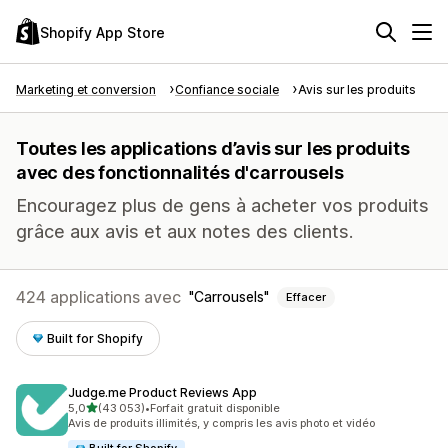
Shopify App Store
Marketing et conversion
Confiance sociale
Avis sur les produits
Toutes les applications d’avis sur les produits
avec des fonctionnalités d'carrousels
Encouragez plus de gens à acheter vos produits
grâce aux avis et aux notes des clients.
424 applications avec
Carrousels
Effacer
Built for Shopify
Judge.me Product Reviews App
étoile(s) sur 5
5,0
(43 053)
•
Forfait gratuit disponible
43053 avis au total
Avis de produits illimités, y compris les avis photo et vidéo