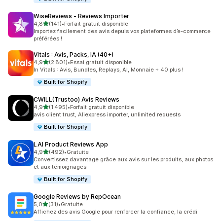
WiseReviews ‑ Reviews Importer
étoile(s) sur 5
4,8
(141)
•
Forfait gratuit disponible
141 avis au total
Importez facilement des avis depuis vos plateformes d’e-commerce
préférées !
Vitals : Avis, Packs, IA (40+)
étoile(s) sur 5
4,9
(2 801)
•
Essai gratuit disponible
2801 avis au total
In Vitals : Avis, Bundles, Replays, AI, Monnaie + 40 plus !
Built for Shopify
CWILL(Trustoo) Avis Reviews
étoile(s) sur 5
4,9
(1 495)
•
Forfait gratuit disponible
1495 avis au total
avis client trust, Aliexpress importer, unlimited requests
Built for Shopify
LAI Product Reviews App
étoile(s) sur 5
4,9
(492)
•
Gratuite
492 avis au total
Convertissez davantage grâce aux avis sur les produits, aux photos
et aux témoignages
Built for Shopify
Google Reviews by RepOcean
étoile(s) sur 5
5,0
(31)
•
Gratuite
31 avis au total
Affichez des avis Google pour renforcer la confiance, la crédi