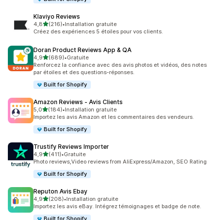
Klaviyo Reviews
étoile(s) sur 5
4,8
(216)
•
Installation gratuite
216 avis au total
Créez des expériences 5 étoiles pour vos clients.
Doran Product Reviews App & QA
étoile(s) sur 5
4,9
(689)
•
Gratuite
689 avis au total
Renforcez la confiance avec des avis photos et vidéos, des notes
par étoiles et des questions-réponses.
Built for Shopify
Amazon Reviews ‑ Avis Clients
étoile(s) sur 5
5,0
(184)
•
Installation gratuite
184 avis au total
Importez les avis Amazon et les commentaires des vendeurs.
Built for Shopify
Trustify Reviews Importer
étoile(s) sur 5
4,9
(411)
•
Gratuite
411 avis au total
Photo reviews,Video reviews from AliExpress/Amazon, SEO Rating
Built for Shopify
Reputon Avis Ebay
étoile(s) sur 5
4,9
(208)
•
Installation gratuite
208 avis au total
Importez les avis eBay. Intégrez témoignages et badge de note.
Built for Shopify