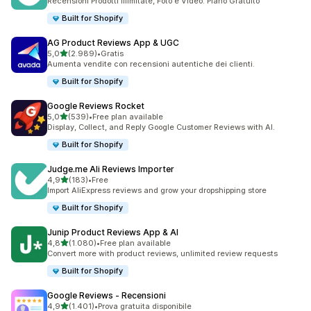
Recensioni Prodotti Illimitate, Foto e Video. Piano Gratuito
Built for Shopify
AG Product Reviews App & UGC
stelle su 5
5,0
(2.989)
•
Gratis
2989 recensioni totali
Aumenta vendite con recensioni autentiche dei clienti.
Built for Shopify
Google Reviews Rocket
stelle su 5
5,0
(539)
•
Free plan available
539 recensioni totali
Display, Collect, and Reply Google Customer Reviews with AI.
Built for Shopify
Judge.me Ali Reviews Importer
stelle su 5
4,9
(183)
•
Free
183 recensioni totali
Import AliExpress reviews and grow your dropshipping store
Built for Shopify
Junip Product Reviews App & AI
stelle su 5
4,8
(1.080)
•
Free plan available
1080 recensioni totali
Convert more with product reviews, unlimited review requests
Built for Shopify
Google Reviews ‑ Recensioni
stelle su 5
4,9
(1.401)
•
Prova gratuita disponibile
1401 recensioni totali