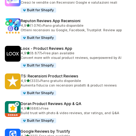
Cresci le vendite con Recensioni Google e valutazioni reali
Built for Shopify
Reputon Reviews App Recensioni
stelle su 5
4,9
(1.074)
•
Piano gratuito disponibile
1074 recensioni totali
Ottieni recensioni su Google, Facebook, Trustpilot. Review app
Built for Shopify
Loox ‑ Product Reviews App
stelle su 5
4,9
(8.877)
•
Free plan available
8877 recensioni totali
Convert more with visual product reviews, superpowered by AI
Built for Shopify
TS: Recensioni Product Reviews
stelle su 5
4,9
(333)
•
Piano gratuito disponibile
333 recensioni totali
Aumenta fiducia con recensioni prodotti & product reviews
Built for Shopify
Doran Product Reviews App & QA
stelle su 5
4,9
(688)
•
Free
688 recensioni totali
Build trust with photo & video reviews, star ratings, and Q&A
Built for Shopify
Google Reviews by Trustify
stelle su 5