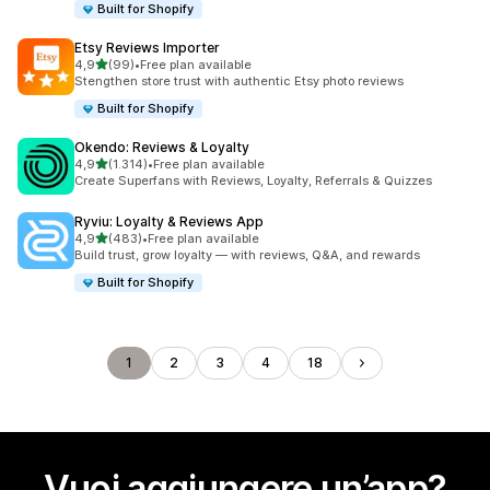
Built for Shopify
Etsy Reviews Importer
stelle su 5
4,9
(99)
•
Free plan available
99 recensioni totali
Stengthen store trust with authentic Etsy photo reviews
Built for Shopify
Okendo: Reviews & Loyalty
stelle su 5
4,9
(1.314)
•
Free plan available
1314 recensioni totali
Create Superfans with Reviews, Loyalty, Referrals & Quizzes
Ryviu: Loyalty & Reviews App
stelle su 5
4,9
(483)
•
Free plan available
483 recensioni totali
Build trust, grow loyalty — with reviews, Q&A, and rewards
Built for Shopify
1
2
3
4
18
Vuoi aggiungere un’app?