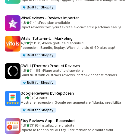
Built for Shopify
WiseReviews ‑ Reviews Importer
stelle su 5
4,8
(141)
•
Free plan available
141 recensioni totali
Import reviews from your favorite e-commerce platforms easily!
Vitals: Tutto‑in‑Un Marketing
stelle su 5
4,9
(2.801)
•
Prova gratuita disponibile
2801 recensioni totali
Recensioni, Bundle, Replay, Wishlist, e più di 40 altre app!
Built for Shopify
CWILL(Trustoo) Product Reviews
stelle su 5
4,9
(1.495)
•
Piano gratuito disponibile
1495 recensioni totali
Build trust with customer reviews, photo&video testimonials.
Built for Shopify
Google Reviews by RepOcean
stelle su 5
5,0
(31)
•
Gratis
31 recensioni totali
Mostra le recensioni Google per aumentare fiducia, credibilità
Built for Shopify
Etsy Reviews App ‑ Recensioni
stelle su 5
4,9
(319)
•
Installazione gratuita
319 recensioni totali
Importa le recensioni di Etsy. Testimonianze e valutazioni.