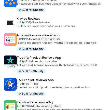
4,7
(122)
•
Free plan available
122 recensioni totali
Showcase multi-business Google Reviews with auto translation
Built for Shopify
Klaviyo Reviews
stelle su 5
4,8
(216)
•
Free to install
216 recensioni totali
Build 5-star experiences for your customers.
Amazon Reviews ‑ Recensioni
stelle su 5
5,0
(184)
•
Installazione gratuita
184 recensioni totali
Importa recensioni Amazon. Mostra il feedback del venditore.
Built for Shopify
Trustify: Product Reviews App
stelle su 5
4,9
(411)
•
Free plan available
411 recensioni totali
AliExpress & Amazon reviews with photo/video for better SEO
Built for Shopify
LAI Product Reviews App
stelle su 5
4,9
(491)
•
Free
491 recensioni totali
Convert more with product reviews, photos, testimonials
Built for Shopify
Reputon Recensioni eBay
stelle su 5
4,9
(208)
•
Installazione gratuita
208 recensioni totali
Importa recensioni eBay.Aggiungi testimonianze e badge di voto