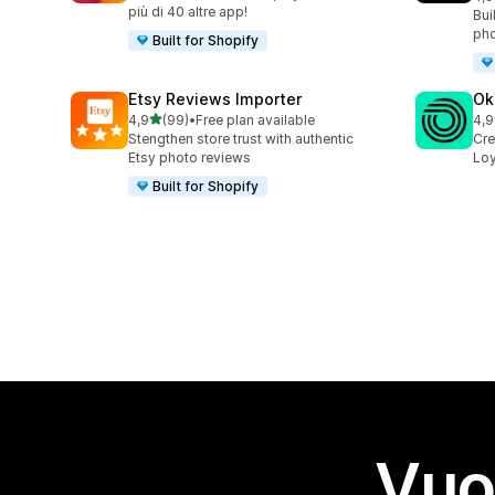
149
più di 40 altre app!
Bui
pho
Built for Shopify
Etsy Reviews Importer
Ok
stelle su 5
4,9
(99)
•
Free plan available
4,9
99 recensioni totali
131
Stengthen store trust with authentic
Cre
Etsy photo reviews
Loy
Built for Shopify
Vuo