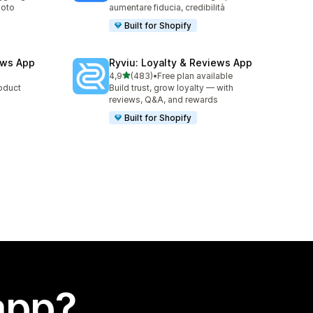
voto
aumentare fiducia, credibilità
Built for Shopify
ews App
Ryviu: Loyalty & Reviews App
stelle su 5
4,9
(483)
•
Free plan available
483 recensioni totali
roduct
Build trust, grow loyalty — with
reviews, Q&A, and rewards
Built for Shopify
app?