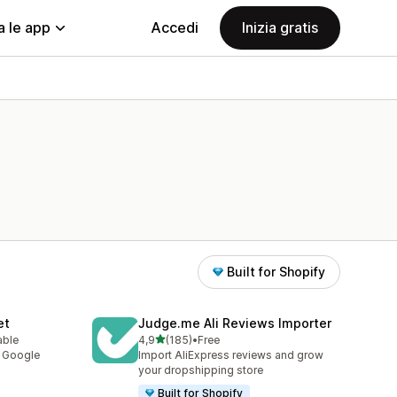
a le app
Accedi
Inizia gratis
Built for Shopify
et
Judge.me Ali Reviews Importer
stelle su 5
able
4,9
(185)
•
Free
185 recensioni totali
y Google
Import AliExpress reviews and grow
your dropshipping store
Built for Shopify