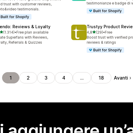
7 recensioni totali
testimonianze e badge di 
ld trust with customer reviews,
to&video testimonials.
Built for Shopify
Built for Shopify
endo: Reviews & Loyalty
Trustyy Product Revi
stelle su 5
stelle su 5
(1.314)
•
Free plan available
4,8
(29)
•
Free
4 recensioni totali
29 recensioni totali
ate Superfans with Reviews,
Boost trust with verified p
alty, Referrals & Quizzes
reviews & ratings
Built for Shopify
Avanti
1
2
3
4
…
18
i aggiungere un’