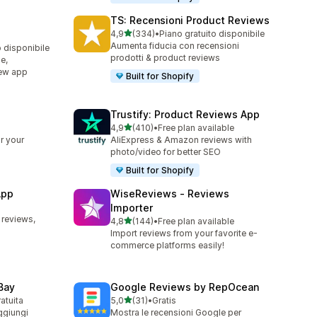
TS: Recensioni Product Reviews
stelle su 5
4,9
(334)
•
Piano gratuito disponibile
334 recensioni totali
Aumenta fiducia con recensioni
o disponibile
prodotti & product reviews
e,
iew app
Built for Shopify
Trustify: Product Reviews App
stelle su 5
4,9
(410)
•
Free plan available
410 recensioni totali
r your
AliExpress & Amazon reviews with
photo/video for better SEO
Built for Shopify
App
WiseReviews ‑ Reviews
Importer
 reviews,
stelle su 5
4,8
(144)
•
Free plan available
144 recensioni totali
Import reviews from your favorite e-
commerce platforms easily!
Bay
Google Reviews by RepOcean
stelle su 5
ratuita
5,0
(31)
•
Gratis
31 recensioni totali
ggiungi
Mostra le recensioni Google per