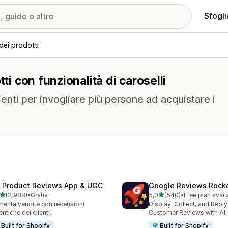
Sfogli
dei prodotti
ti con funzionalità di caroselli
lienti per invogliare più persone ad acquistare i
 Product Reviews App & UGC
Google Reviews Rock
stelle su 5
stelle su 5
(2.988)
•
Gratis
5,0
(540)
•
Free plan avail
8 recensioni totali
540 recensioni totali
enta vendite con recensioni
Display, Collect, and Repl
entiche dei clienti.
Customer Reviews with AI.
Built for Shopify
Built for Shopify