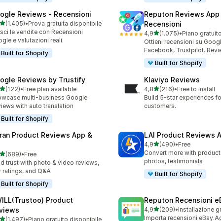
ogle Reviews ‑ Recensioni
Reputon Reviews App
stelle su 5
(1.405)
•
Prova gratuita disponibile
Recensioni
5 recensioni totali
sci le vendite con Recensioni
stelle su 5
4,9
(1.075)
•
Piano gratuit
1075 recensioni totali
gle e valutazioni reali
Ottieni recensioni su Googl
Facebook, Trustpilot. Rev
Built for Shopify
Built for Shopify
ogle Reviews by Trustify
Klaviyo Reviews
stelle su 5
stelle su 5
(122)
•
Free plan available
4,8
(216)
•
Free to install
 recensioni totali
216 recensioni totali
wcase multi-business Google
Build 5-star experiences fo
iews with auto translation
customers.
Built for Shopify
ran Product Reviews App &
LAI Product Reviews 
stelle su 5
4,9
(490)
•
Free
490 recensioni totali
Convert more with product
stelle su 5
(689)
•
Free
 recensioni totali
photos, testimonials
ld trust with photo & video reviews,
r ratings, and Q&A
Built for Shopify
Built for Shopify
ILL(Trustoo) Product
Reputon Recensioni e
stelle su 5
views
4,9
(209)
•
Installazione g
209 recensioni totali
Importa recensioni eBay.A
stelle su 5
(1.497)
•
Piano gratuito disponibile