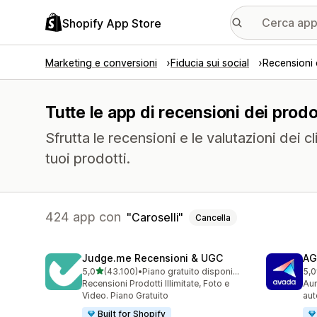
Shopify App Store
Marketing e conversioni
Fiducia sui social
Recensioni 
Tutte le app di recensioni dei prodot
Sfrutta le recensioni e le valutazioni dei c
tuoi prodotti.
424 app con
Caroselli
Cancella
Judge.me Recensioni & UGC
AG
stelle su 5
5,0
(43.100)
•
Piano gratuito disponibile
5,0
43100 recensioni totali
298
Recensioni Prodotti Illimitate, Foto e
Aum
Video. Piano Gratuito
aut
Built for Shopify