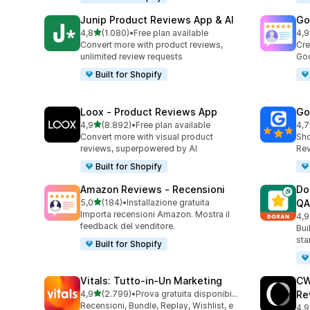
Junip Product Reviews App & AI
Go
stelle su 5
4,8
(1.080)
•
Free plan available
4,9
1080 recensioni totali
140
Convert more with product reviews,
Cre
unlimited review requests
Goo
Built for Shopify
Loox ‑ Product Reviews App
Go
stelle su 5
4,9
(8.892)
•
Free plan available
4,7
8892 recensioni totali
122
Convert more with visual product
Sho
reviews, superpowered by AI
Rev
Built for Shopify
Amazon Reviews ‑ Recensioni
Do
stelle su 5
5,0
(184)
•
Installazione gratuita
QA
184 recensioni totali
Importa recensioni Amazon. Mostra il
4,9
689
feedback del venditore.
Bui
sta
Built for Shopify
Vitals: Tutto‑in‑Un Marketing
CW
stelle su 5
4,9
(2.799)
•
Prova gratuita disponibile
Re
2799 recensioni totali
Recensioni, Bundle, Replay, Wishlist, e
4,9