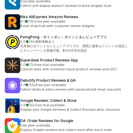
Free plan available
Collect and display product reviews to build shopper trust
Riko AliExpress Amazon Reviews
5つ星中
4.1
(11)
•
Free plan available
合計レビュー数：11件
Boost shop trust with customer review widgets.
PoingPong：ポインポン ‑ ポイント＆レビューアプリ
5つ星中
5.0
(4)
•
無料体験あり
合計レビュー数：4件
日本製のポイント＆レビューアプリです。期間と顧客セグメントを指定し
たキャンペーンも実施可能。$20/月完全固定
Superdesk Product Reviews App
5つ星中
5.0
(7)
•
Free trial available
合計レビュー数：7件
Convert more with unlimited visual product reviews and UGC
Debutify Product Reviews & QA
5つ星中
3.7
(12)
•
Free plan available
合計レビュー数：12件
Collect photo & video reviews with personalized email requests
Google Reviews: Collect & Show
5つ星中
5.0
(5)
•
Free trial available
合計レビュー数：5件
Display your Google Reviews & Collect Reviews after checkout
DA: Order Reviews for Google
Free plan available
Display Google reviews and collect more after each order