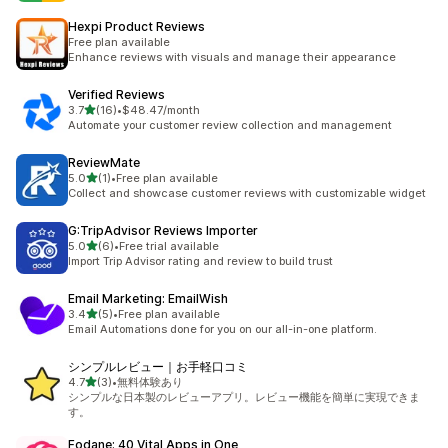
Hexpi Product Reviews
Free plan available
Enhance reviews with visuals and manage their appearance
Verified Reviews
5つ星中
3.7
(16)
•
$48.47/month
合計レビュー数：16件
Automate your customer review collection and management
ReviewMate
5つ星中
5.0
(1)
•
Free plan available
合計レビュー数：1件
Collect and showcase customer reviews with customizable widget
G:TripAdvisor Reviews Importer
5つ星中
5.0
(6)
•
Free trial available
合計レビュー数：6件
Import Trip Advisor rating and review to build trust
Email Marketing: EmailWish
5つ星中
3.4
(5)
•
Free plan available
合計レビュー数：5件
Email Automations done for you on our all-in-one platform.
シンプルレビュー｜お手軽口コミ
5つ星中
4.7
(3)
•
無料体験あり
合計レビュー数：3件
シンプルな日本製のレビューアプリ。レビュー機能を簡単に実現できま
す。
Fodane: 40 Vital Apps in One