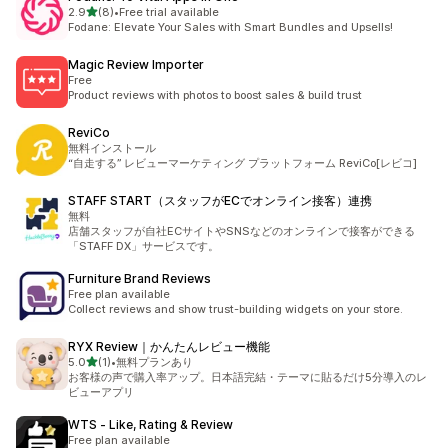
5つ星中
2.9
(8)
•
Free trial available
合計レビュー数：8件
Fodane: Elevate Your Sales with Smart Bundles and Upsells!
Magic Review Importer
Free
Product reviews with photos to boost sales & build trust
ReviCo
無料インストール
“自走する” レビューマーケティング プラットフォーム ReviCo[レビコ]
STAFF START（スタッフがECでオンライン接客）連携
無料
店舗スタッフが自社ECサイトやSNSなどのオンラインで接客ができる
「STAFF DX」サービスです。
Furniture Brand Reviews
Free plan available
Collect reviews and show trust-building widgets on your store.
RYX Review｜かんたんレビュー機能
5つ星中
5.0
(1)
•
無料プランあり
合計レビュー数：1件
お客様の声で購入率アップ。日本語完結・テーマに貼るだけ5分導入のレ
ビューアプリ
WTS ‑ Like, Rating & Review
Free plan available