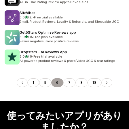
All-in-One Rating Review App to Drive Sales
SiteVibes
5つ星中
5.0
(2)
•
Free trial available
合計レビュー数：2件
Email, Product Reviews, Loyalty & Referrals, and Shoppable UGC
Get5Stars Optimize Reviews app
5つ星中
5.0
(1)
•
Free plan available
合計レビュー数：1件
Fewer negative, more positive reviews.
Dropstars – AI Reviews App
5つ星中
5.0
(1)
•
Free trial available
合計レビュー数：1件
AI-powered product reviews & photo/video UGC & star ratings
1
5
6
7
8
18
使ってみたいアプリがあり
ましたか？