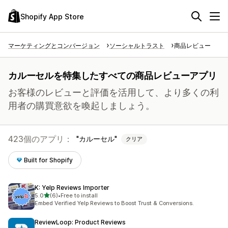
Shopify App Store
マーケティングとコンバージョン
ソーシャルトラスト
商品レビュー
カルーセルを特集したすべての商品レビューアプリ
お客様のレビューと評価を活用して、より多くの利
用者の購買意欲を喚起しましょう。
423個のアプリ：
カルーセル
クリア
Built for Shopify
K: Yelp Reviews Importer
5つ星中
5.0
(6)
•
Free to install
合計レビュー数：6件
Embed Verified Yelp Reviews to Boost Trust & Conversions.
ReviewLoop: Product Reviews