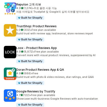
Reputon 고객 리뷰
별 5개 중
4.9
(1,074)
•
무료 플랜 사용 가능
총 리뷰 1074개
자동 이메일로 Trustpilot 및 Google의 실제 리뷰를 받아보세요
Built for Shopify
TrustShop: Product Reviews
별 5개 중
5.0
(332)
•
Free plan available
총 리뷰 332개
Build trust with review app, testimonial, store reviews import
Built for Shopify
Loox ‑ Product Reviews App
별 5개 중
4.9
(8,872)
•
Free plan available
총 리뷰 8872개
Convert more with visual product reviews, superpowered by AI
Built for Shopify
Doran Product Reviews App & QA
별 5개 중
4.9
(688)
•
Free
총 리뷰 688개
Build trust with photo & video reviews, star ratings, and Q&A
Built for Shopify
Google Reviews by Trustify
별 5개 중
4.7
(122)
•
Free plan available
총 리뷰 122개
Showcase multi-business Google Reviews with auto translation
Built for Shopify