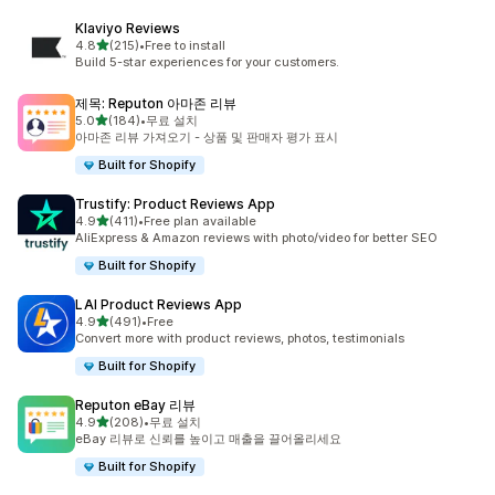
Klaviyo Reviews
별 5개 중
4.8
(215)
•
Free to install
총 리뷰 215개
Build 5-star experiences for your customers.
제목: Reputon 아마존 리뷰
별 5개 중
5.0
(184)
•
무료 설치
총 리뷰 184개
아마존 리뷰 가져오기 - 상품 및 판매자 평가 표시
Built for Shopify
Trustify: Product Reviews App
별 5개 중
4.9
(411)
•
Free plan available
총 리뷰 411개
AliExpress & Amazon reviews with photo/video for better SEO
Built for Shopify
LAI Product Reviews App
별 5개 중
4.9
(491)
•
Free
총 리뷰 491개
Convert more with product reviews, photos, testimonials
Built for Shopify
Reputon eBay 리뷰
별 5개 중
4.9
(208)
•
무료 설치
총 리뷰 208개
eBay 리뷰로 신뢰를 높이고 매출을 끌어올리세요
Built for Shopify