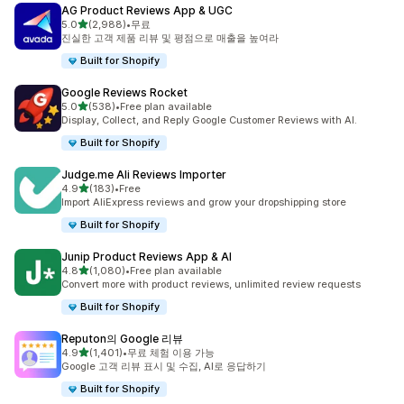
AG Product Reviews App & UGC
별 5개 중
5.0
(2,988)
•
무료
총 리뷰 2988개
진실한 고객 제품 리뷰 및 평점으로 매출을 높여라
Built for Shopify
Google Reviews Rocket
별 5개 중
5.0
(538)
•
Free plan available
총 리뷰 538개
Display, Collect, and Reply Google Customer Reviews with AI.
Built for Shopify
Judge.me Ali Reviews Importer
별 5개 중
4.9
(183)
•
Free
총 리뷰 183개
Import AliExpress reviews and grow your dropshipping store
Built for Shopify
Junip Product Reviews App & AI
별 5개 중
4.8
(1,080)
•
Free plan available
총 리뷰 1080개
Convert more with product reviews, unlimited review requests
Built for Shopify
Reputon의 Google 리뷰
별 5개 중
4.9
(1,401)
•
무료 체험 이용 가능
총 리뷰 1401개
Google 고객 리뷰 표시 및 수집, AI로 응답하기
Built for Shopify