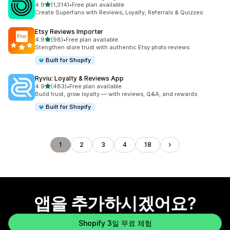
별 5개 중
4.9
(1,314)
•
Free plan available
총 리뷰 1314개
Create Superfans with Reviews, Loyalty, Referrals & Quizzes
Etsy Reviews Importer
별 5개 중
4.9
(98)
•
Free plan available
총 리뷰 98개
Stengthen store trust with authentic Etsy photo reviews
Built for Shopify
Ryviu: Loyalty & Reviews App
별 5개 중
4.9
(483)
•
Free plan available
총 리뷰 483개
Build trust, grow loyalty — with reviews, Q&A, and rewards
Built for Shopify
1
2
3
4
18
앱을 추가하시겠어요?
Shopify 3일 무료 체험