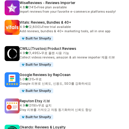
WiseReviews ‑ Reviews Importer
별 5개 중
4.8
(141)
•
Free plan available
총 리뷰 141개
Import reviews from your favorite e-commerce platforms easily!
Vitals: Reviews, Bundles & 40+
별 5개 중
4.9
(2,800)
•
Free trial available
총 리뷰 2800개
Add reviews, bundles & 40+ marketing tools, all in one app
Built for Shopify
CWILL(Trustoo) Product Reviews
별 5개 중
4.9
(1,495)
•
무료 플랜 사용 가능
총 리뷰 1495개
Collect videos reviews, amazon & ali review importer 제품 리뷰
Built for Shopify
Google Reviews by RepOcean
별 5개 중
5.0
(31)
•
무료
총 리뷰 31개
Google 리뷰로 신뢰도, 신용도, SEO를 강화하세요
Built for Shopify
Reputon Etsy 리뷰
별 5개 중
4.9
(319)
•
무료 설치
총 리뷰 319개
Etsy 리뷰를 가져오고 자동 동기화하여 신뢰도 향상
Built for Shopify
Okendo: Reviews & Loyalty