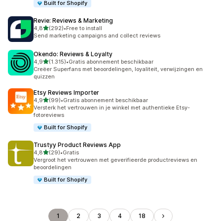
Built for Shopify
Revie: Reviews & Marketing
van 5 sterren
4,8
(292)
•
Free to install
292 recensies in totaal
Send marketing campaigns and collect reviews
Okendo: Reviews & Loyalty
van 5 sterren
4,9
(1.315)
•
Gratis abonnement beschikbaar
1315 recensies in totaal
Creëer Superfans met beoordelingen, loyaliteit, verwijzingen en
quizzen
Etsy Reviews Importer
van 5 sterren
4,9
(99)
•
Gratis abonnement beschikbaar
99 recensies in totaal
Versterk het vertrouwen in je winkel met authentieke Etsy-
fotoreviews
Built for Shopify
Trustyy Product Reviews App
van 5 sterren
4,8
(29)
•
Gratis
29 recensies in totaal
Vergroot het vertrouwen met geverifieerde productreviews en
beoordelingen
Built for Shopify
1
2
3
4
18