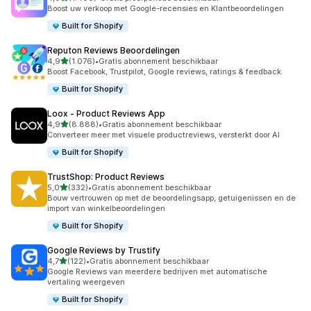
1406 recensies in totaal
Boost uw verkoop met Google-recensies en Klantbeoordelingen
Built for Shopify
Reputon Reviews Beoordelingen
van 5 sterren
4,9
(1.076)
•
Gratis abonnement beschikbaar
1076 recensies in totaal
Boost Facebook, Trustpilot, Google reviews, ratings & feedback
Built for Shopify
Loox ‑ Product Reviews App
van 5 sterren
4,9
(8.888)
•
Gratis abonnement beschikbaar
8888 recensies in totaal
Converteer meer met visuele productreviews, versterkt door AI
Built for Shopify
TrustShop: Product Reviews
van 5 sterren
5,0
(332)
•
Gratis abonnement beschikbaar
332 recensies in totaal
Bouw vertrouwen op met de beoordelingsapp, getuigenissen en de
import van winkelbeoordelingen
Built for Shopify
Google Reviews by Trustify
van 5 sterren
4,7
(122)
•
Gratis abonnement beschikbaar
122 recensies in totaal
Google Reviews van meerdere bedrijven met automatische
vertaling weergeven
Built for Shopify