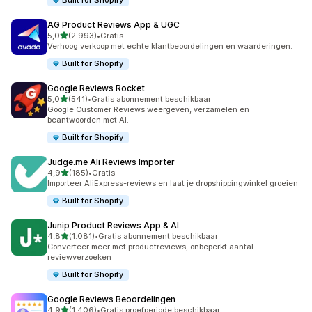
Built for Shopify
AG Product Reviews App & UGC
van 5 sterren
5,0
(2.993)
•
Gratis
2993 recensies in totaal
Verhoog verkoop met echte klantbeoordelingen en waarderingen.
Built for Shopify
Google Reviews Rocket
van 5 sterren
5,0
(541)
•
Gratis abonnement beschikbaar
541 recensies in totaal
Google Customer Reviews weergeven, verzamelen en
beantwoorden met AI.
Built for Shopify
Judge.me Ali Reviews Importer
van 5 sterren
4,9
(185)
•
Gratis
185 recensies in totaal
Importeer AliExpress-reviews en laat je dropshippingwinkel groeien
Built for Shopify
Junip Product Reviews App & AI
van 5 sterren
4,8
(1.081)
•
Gratis abonnement beschikbaar
1081 recensies in totaal
Converteer meer met productreviews, onbeperkt aantal
reviewverzoeken
Built for Shopify
Google Reviews Beoordelingen
van 5 sterren
4,9
(1.406)
•
Gratis proefperiode beschikbaar