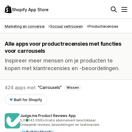
Shopify App Store
Marketing en conversie
Sociaal vertrouwen
Productrecensies
Alle apps voor productrecensies met functies
voor carrousels
Inspireer meer mensen om je producten te
kopen met klantrecensies en -beoordelingen.
424 apps met
Carrousels
Wissen
Built for Shopify
Judge.me Product Reviews App
van 5 sterren
5,0
(43.098)
•
Gratis abonnement beschikbaar
43098 recensies in totaal
Onbeperkt reviews, beoordelingen en testimonials