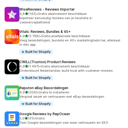
WiseReviews ‑ Reviews Importer
van 5 sterren
4,8
(143)
•
Gratis abonnement beschikbaar
143 recensies in totaal
Importeer eenvoudig reviews van je favoriete e-
commerceplatforms!
Vitals: Reviews, Bundles & 40+
van 5 sterren
4,9
(2.798)
•
Gratis proefperiode beschikbaar
2798 recensies in totaal
Voeg beoordelingen, bundels en 40+ marketingtools toe, allemaal
in één app
Built for Shopify
CWILL(Trustoo) Product Reviews
van 5 sterren
4,9
(1.497)
•
Gratis abonnement beschikbaar
1497 recensies in totaal
Ondersteunt Nederlandse, build trust with customer reviews
Built for Shopify
Reputon eBay Beoordelingen
van 5 sterren
4,9
(209)
•
Gratis te installeren
209 recensies in totaal
Vergroot omzet en vertrouwen met eBay-beoordelingen
Built for Shopify
Google Reviews by RepOcean
van 5 sterren
5,0
(31)
•
Gratis
31 recensies in totaal
Toon Google-beoordelingen voor meer vertrouwen en SEO