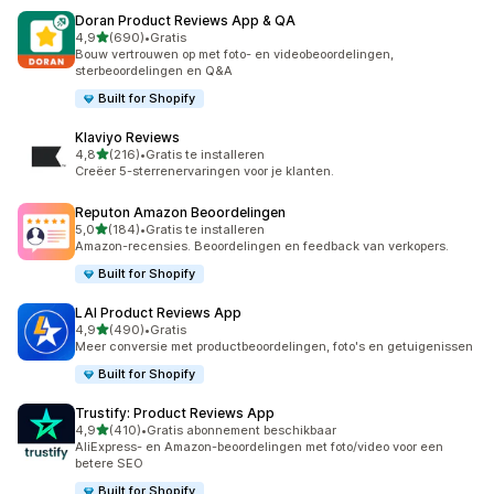
Doran Product Reviews App & QA
van 5 sterren
4,9
(690)
•
Gratis
690 recensies in totaal
Bouw vertrouwen op met foto- en videobeoordelingen,
sterbeoordelingen en Q&A
Built for Shopify
Klaviyo Reviews
van 5 sterren
4,8
(216)
•
Gratis te installeren
216 recensies in totaal
Creëer 5-sterrenervaringen voor je klanten.
Reputon Amazon Beoordelingen
van 5 sterren
5,0
(184)
•
Gratis te installeren
184 recensies in totaal
Amazon-recensies. Beoordelingen en feedback van verkopers.
Built for Shopify
LAI Product Reviews App
van 5 sterren
4,9
(490)
•
Gratis
490 recensies in totaal
Meer conversie met productbeoordelingen, foto's en getuigenissen
Built for Shopify
Trustify: Product Reviews App
van 5 sterren
4,9
(410)
•
Gratis abonnement beschikbaar
410 recensies in totaal
AliExpress- en Amazon-beoordelingen met foto/video voor een
betere SEO
Built for Shopify