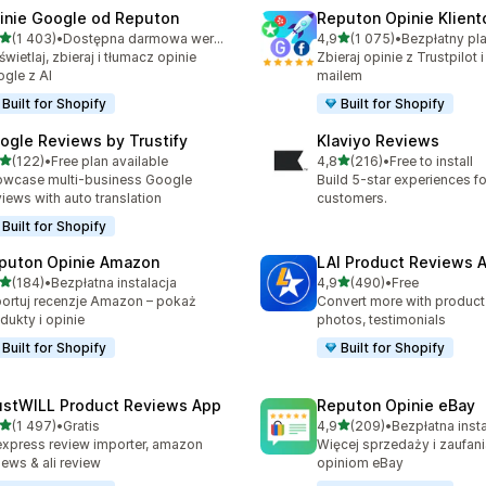
inie Google od Reputon
Reputon Opinie Klien
na 5 gwiazdek
na 5 gwiazdek
(1 403)
•
Dostępna darmowa wersja próbna
4,9
(1 075)
•
zna liczba recenzji: 1403
Łączna liczba recenzji: 10
wietlaj, zbieraj i tłumacz opinie
Zbieraj opinie z Trustpilot 
gle z AI
mailem
Built for Shopify
Built for Shopify
ogle Reviews by Trustify
Klaviyo Reviews
na 5 gwiazdek
na 5 gwiazdek
(122)
•
Free plan available
4,8
(216)
•
Free to install
zna liczba recenzji: 122
Łączna liczba recenzji: 216
wcase multi-business Google
Build 5-star experiences fo
iews with auto translation
customers.
Built for Shopify
puton Opinie Amazon
LAI Product Reviews 
na 5 gwiazdek
na 5 gwiazdek
(184)
•
Bezpłatna instalacja
4,9
(490)
•
Free
zna liczba recenzji: 184
Łączna liczba recenzji: 49
ortuj recenzje Amazon – pokaż
Convert more with product
dukty i opinie
photos, testimonials
Built for Shopify
Built for Shopify
ustWILL Product Reviews App
Reputon Opinie eBay
na 5 gwiazdek
na 5 gwiazdek
(1 497)
•
Gratis
4,9
(209)
•
Bezpłatna insta
zna liczba recenzji: 1497
Łączna liczba recenzji: 20
express review importer, amazon
Więcej sprzedaży i zaufani
iews & ali review
opiniom eBay