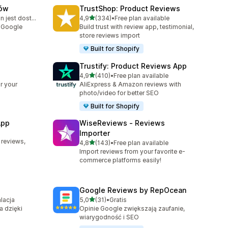
tów
TrustShop: Product Reviews
na 5 gwiazdek
Bezpłatny plan jest dostępny
4,9
(334)
•
Free plan available
75
Łączna liczba recenzji: 334
i Google
Build trust with review app, testimonial,
store reviews import
Built for Shopify
Trustify: Product Reviews App
na 5 gwiazdek
4,9
(410)
•
Free plan available
Łączna liczba recenzji: 410
r your
AliExpress & Amazon reviews with
photo/video for better SEO
Built for Shopify
App
WiseReviews ‑ Reviews
Importer
0
 reviews,
na 5 gwiazdek
4,8
(143)
•
Free plan available
Łączna liczba recenzji: 143
Import reviews from your favorite e-
commerce platforms easily!
Google Reviews by RepOcean
na 5 gwiazdek
lacja
5,0
(31)
•
Gratis
9
Łączna liczba recenzji: 31
a dzięki
Opinie Google zwiększają zaufanie,
wiarygodność i SEO