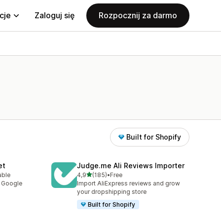
cje
Zaloguj się
Rozpocznij za darmo
Built for Shopify
et
Judge.me Ali Reviews Importer
na 5 gwiazdek
able
4,9
(185)
•
Free
0
Łączna liczba recenzji: 185
y Google
Import AliExpress reviews and grow
your dropshipping store
Built for Shopify