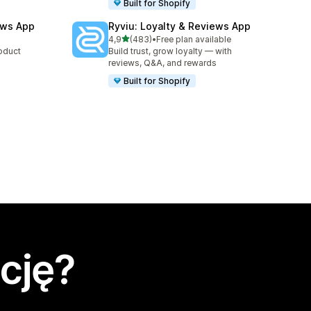
Built for Shopify
ews App
Ryviu: Loyalty & Reviews App
na 5 gwiazdek
4,9
(483)
•
Free plan available
Łączna liczba recenzji: 483
roduct
Build trust, grow loyalty — with
reviews, Q&A, and rewards
Built for Shopify
cję?