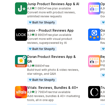
Junip Product Reviews App & AI
Op
na 5 gwiazdek
4,8
(1 080)
•
Free plan available
4,9
Łączna liczba recenzji: 1080
Łąc
Convert more with product reviews,
Wyś
unlimited review requests
Goo
Built for Shopify
Loox ‑ Product Reviews App
Go
na 5 gwiazdek
4,9
(8 890)
•
Free plan available
4,7
Łączna liczba recenzji: 8890
Łąc
Convert more with visual product
Sho
reviews, superpowered by AI
Rev
Built for Shopify
Doran Product Reviews App &
Re
QA
5,0
Łąc
Imp
na 5 gwiazdek
4,9
(689)
•
Free
Łączna liczba recenzji: 689
pro
Build trust with photo & video reviews,
star ratings, and Q&A
Built for Shopify
Vitals: Reviews, Bundles & 40+
Tr
na 5 gwiazdek
4,9
(2 799)
•
Free trial available
4,9
Łączna liczba recenzji: 2799
Łąc
Add reviews, bundles & 40+ marketing
Ali
tools, all in one app
rev