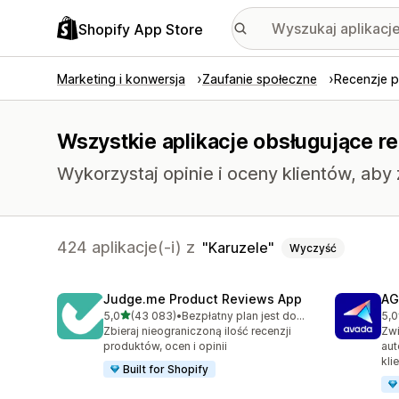
Shopify App Store
Marketing i konwersja
Zaufanie społeczne
Recenzje 
Wszystkie aplikacje obsługujące r
Wykorzystaj opinie i oceny klientów, aby
424 aplikacje(-i) z
Karuzele
Wyczyść
Judge.me Product Reviews App
AG
na 5 gwiazdek
5,0
(43 083)
•
Bezpłatny plan jest dostępny
5,0
Łączna liczba recenzji: 43083
Łąc
Zbieraj nieograniczoną ilość recenzji
Zwi
produktów, ocen i opinii
aut
kli
Built for Shopify