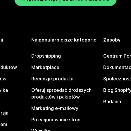
ji
Najpopularniejsze kategorie
Zasoby
Dropshipping
Centrum Po
oduktów
Marketplace
Dokumentac
tów
Recenzje produktu
Społeczność
yłka
Oferuj sprzedaż droższych
Blog Shopif
produktów i pakietów
Badania
Marketing e-mailowy
rsja
Pozycjonowanie stron
pem