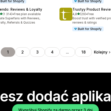
Built for Shopify
Built for Shopify
endo: Reviews & Loyalty
Trustyy Product Revi
na 5 gwiazdek
na 5 gwiazdek
(1 314)
•
Free plan available
4,8
(29)
•
Free
zna liczba recenzji: 1314
Łączna liczba recenzji: 29
ate Superfans with Reviews,
Boost trust with verified p
alty, Referrals & Quizzes
reviews & ratings
Built for Shopify
Kolejny
1
2
3
4
…
18
esz dodać aplika
Wypróbuj Shopify za darmo przez 3 dni