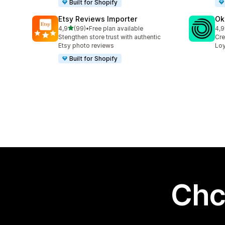
Built for Shopify
Etsy Reviews Importer
Ok
na 5 gwiazdek
4,9
(99)
•
Free plan available
4,9
Łączna liczba recenzji: 99
Łąc
Stengthen store trust with authentic
Cre
Etsy photo reviews
Loy
Built for Shopify
Chc