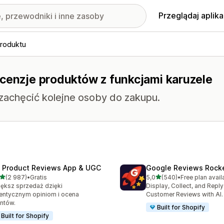
Przeglądaj aplika
produktu
ecenzje produktów z funkcjami karuzele
 zachęcić kolejne osoby do zakupu.
 Product Reviews App & UGC
Google Reviews Rock
na 5 gwiazdek
na 5 gwiazdek
(2 987)
•
Gratis
5,0
(540)
•
Free plan avail
zna liczba recenzji: 2987
Łączna liczba recenzji: 54
ększ sprzedaż dzięki
Display, Collect, and Repl
entycznym opiniom i ocena
Customer Reviews with AI.
entów.
Built for Shopify
Built for Shopify