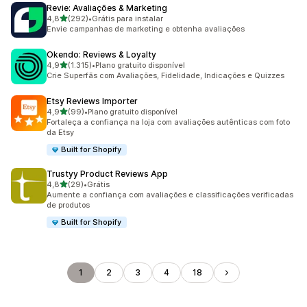
Revie: Avaliações & Marketing
de 5 estrelas
4,8
(292)
•
Grátis para instalar
292 avaliações ao todo
Envie campanhas de marketing e obtenha avaliações
Okendo: Reviews & Loyalty
de 5 estrelas
4,9
(1.315)
•
Plano gratuito disponível
1315 avaliações ao todo
Crie Superfãs com Avaliações, Fidelidade, Indicações e Quizzes
Etsy Reviews Importer
de 5 estrelas
4,9
(99)
•
Plano gratuito disponível
99 avaliações ao todo
Fortaleça a confiança na loja com avaliações autênticas com foto
da Etsy
Built for Shopify
Trustyy Product Reviews App
de 5 estrelas
4,8
(29)
•
Grátis
29 avaliações ao todo
Aumente a confiança com avaliações e classificações verificadas
de produtos
Built for Shopify
1
2
3
4
18