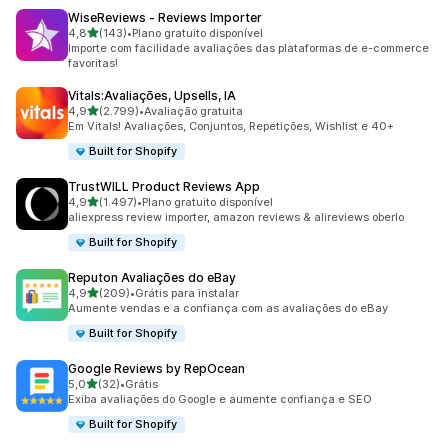
WiseReviews ‑ Reviews Importer
de 5 estrelas
4,8
(143)
•
Plano gratuito disponível
143 avaliações ao todo
Importe com facilidade avaliações das plataformas de e-commerce
favoritas!
Vitals:Avaliações, Upsells, IA
de 5 estrelas
4,9
(2.799)
•
Avaliação gratuita
2799 avaliações ao todo
Em Vitals! Avaliações, Conjuntos, Repetições, Wishlist e 40+
Built for Shopify
TrustWILL Product Reviews App
de 5 estrelas
4,9
(1.497)
•
Plano gratuito disponível
1497 avaliações ao todo
aliexpress review importer, amazon reviews & alireviews oberlo
Built for Shopify
Reputon Avaliações do eBay
de 5 estrelas
4,9
(209)
•
Grátis para instalar
209 avaliações ao todo
Aumente vendas e a confiança com as avaliações do eBay
Built for Shopify
Google Reviews by RepOcean
de 5 estrelas
5,0
(32)
•
Grátis
32 avaliações ao todo
Exiba avaliações do Google e aumente confiança e SEO
Built for Shopify