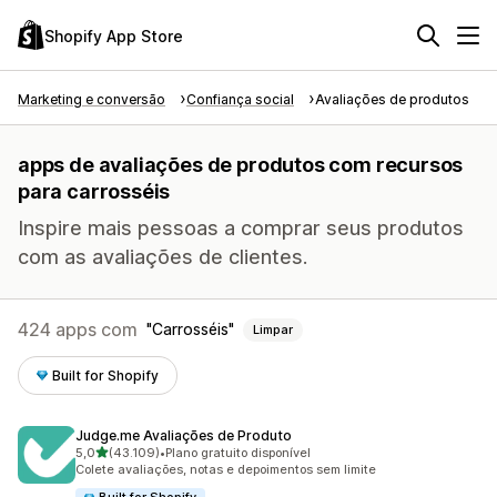
Shopify App Store
Marketing e conversão
Confiança social
Avaliações de produtos
apps de avaliações de produtos com recursos
para carrosséis
Inspire mais pessoas a comprar seus produtos
com as avaliações de clientes.
424 apps com
Carrosséis
Limpar
Built for Shopify
Judge.me Avaliações de Produto
de 5 estrelas
5,0
(43.109)
•
Plano gratuito disponível
43109 avaliações ao todo
Colete avaliações, notas e depoimentos sem limite