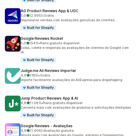
Built for Shopify
AG Product Reviews App & UGC
de 5 estrelas
5,0
(2.995)
•
Grátis
2995 avaliações ao todo
Impulsionar vendas com avaliações genuínas de clientes.
Built for Shopify
Google Reviews Rocket
de 5 estrelas
5,0
(541)
•
Plano gratuito disponível
541 avaliações ao todo
Exiba, colete e responda às avaliações de clientes do Google com
IA.
Built for Shopify
Judge.me Ali Reviews Importer
de 5 estrelas
4,9
(185)
•
Grátis
185 avaliações ao todo
Importe facilmente avaliações do AliExpress para dropshipping
Built for Shopify
Junip Product Reviews App & AI
de 5 estrelas
4,8
(1.081)
•
Plano gratuito disponível
1081 avaliações ao todo
Converta mais com avaliações de produtos e solicitações ilimitadas
Built for Shopify
Google Reviews ‑ Avaliações
de 5 estrelas
4,9
(1.406)
•
Avaliação gratuita
1406 avaliações ao todo
Venda mais com Avaliações do Google, estrelas e Depoimentos