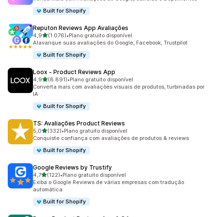
Built for Shopify
Reputon Reviews App Avaliações
de 5 estrelas
4,9
(1.076)
•
Plano gratuito disponível
1076 avaliações ao todo
Alavanque suas avaliações do Google, Facebook, Trustpilot
Built for Shopify
Loox ‑ Product Reviews App
de 5 estrelas
4,9
(8.891)
•
Plano gratuito disponível
8891 avaliações ao todo
Converta mais com avaliações visuais de produtos, turbinadas por
IA
Built for Shopify
TS: Avaliações Product Reviews
de 5 estrelas
5,0
(332)
•
Plano gratuito disponível
332 avaliações ao todo
Conquiste confiança com avaliações de produtos & reviews
Built for Shopify
Google Reviews by Trustify
de 5 estrelas
4,7
(122)
•
Plano gratuito disponível
122 avaliações ao todo
Exiba o Google Reviews de várias empresas com tradução
automática
Built for Shopify