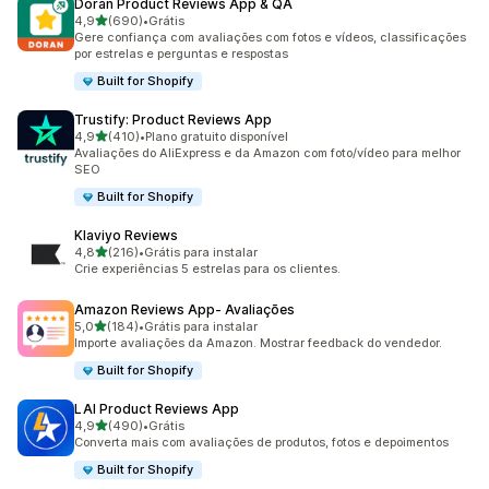
Doran Product Reviews App & QA
de 5 estrelas
4,9
(690)
•
Grátis
690 avaliações ao todo
Gere confiança com avaliações com fotos e vídeos, classificações
por estrelas e perguntas e respostas
Built for Shopify
Trustify: Product Reviews App
de 5 estrelas
4,9
(410)
•
Plano gratuito disponível
410 avaliações ao todo
Avaliações do AliExpress e da Amazon com foto/vídeo para melhor
SEO
Built for Shopify
Klaviyo Reviews
de 5 estrelas
4,8
(216)
•
Grátis para instalar
216 avaliações ao todo
Crie experiências 5 estrelas para os clientes.
Amazon Reviews App‑ Avaliações
de 5 estrelas
5,0
(184)
•
Grátis para instalar
184 avaliações ao todo
Importe avaliações da Amazon. Mostrar feedback do vendedor.
Built for Shopify
LAI Product Reviews App
de 5 estrelas
4,9
(490)
•
Grátis
490 avaliações ao todo
Converta mais com avaliações de produtos, fotos e depoimentos
Built for Shopify