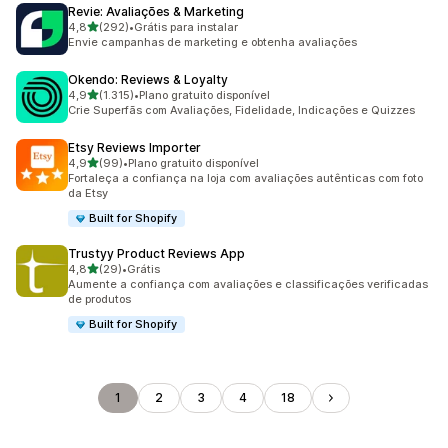
Revie: Avaliações & Marketing
de 5 estrelas
4,8
(292)
•
Grátis para instalar
292 avaliações ao todo
Envie campanhas de marketing e obtenha avaliações
Okendo: Reviews & Loyalty
de 5 estrelas
4,9
(1.315)
•
Plano gratuito disponível
1315 avaliações ao todo
Crie Superfãs com Avaliações, Fidelidade, Indicações e Quizzes
Etsy Reviews Importer
de 5 estrelas
4,9
(99)
•
Plano gratuito disponível
99 avaliações ao todo
Fortaleça a confiança na loja com avaliações autênticas com foto
da Etsy
Built for Shopify
Trustyy Product Reviews App
de 5 estrelas
4,8
(29)
•
Grátis
29 avaliações ao todo
Aumente a confiança com avaliações e classificações verificadas
de produtos
Built for Shopify
1
2
3
4
18