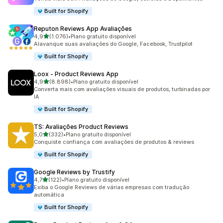
Built for Shopify
Reputon Reviews App Avaliações
de 5 estrelas
4,9
(1.076)
•
Plano gratuito disponível
1076 avaliações ao todo
Alavanque suas avaliações do Google, Facebook, Trustpilot
Built for Shopify
Loox ‑ Product Reviews App
de 5 estrelas
4,9
(8.898)
•
Plano gratuito disponível
8898 avaliações ao todo
Converta mais com avaliações visuais de produtos, turbinadas por
IA
Built for Shopify
TS: Avaliações Product Reviews
de 5 estrelas
5,0
(332)
•
Plano gratuito disponível
332 avaliações ao todo
Conquiste confiança com avaliações de produtos & reviews
Built for Shopify
Google Reviews by Trustify
de 5 estrelas
4,7
(122)
•
Plano gratuito disponível
122 avaliações ao todo
Exiba o Google Reviews de várias empresas com tradução
automática
Built for Shopify