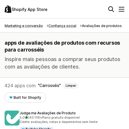
Shopify App Store
Marketing e conversão
Confiança social
Avaliações de produtos
apps de avaliações de produtos com recursos
para carrosséis
Inspire mais pessoas a comprar seus produtos
com as avaliações de clientes.
424 apps com
Carrosséis
Limpar
Built for Shopify
Judge.me Avaliações de Produto
de 5 estrelas
5,0
(43.119)
•
Plano gratuito disponível
43119 avaliações ao todo
Colete avaliações, notas e depoimentos sem limite