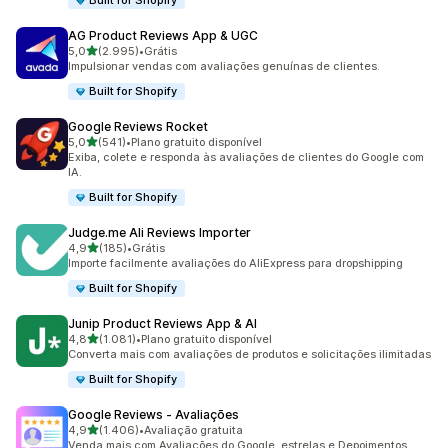
Built for Shopify
AG Product Reviews App & UGC
de 5 estrelas
5,0
(2.995)
•
Grátis
2995 avaliações ao todo
Impulsionar vendas com avaliações genuínas de clientes.
Built for Shopify
Google Reviews Rocket
de 5 estrelas
5,0
(541)
•
Plano gratuito disponível
541 avaliações ao todo
Exiba, colete e responda às avaliações de clientes do Google com
IA.
Built for Shopify
Judge.me Ali Reviews Importer
de 5 estrelas
4,9
(185)
•
Grátis
185 avaliações ao todo
Importe facilmente avaliações do AliExpress para dropshipping
Built for Shopify
Junip Product Reviews App & AI
de 5 estrelas
4,8
(1.081)
•
Plano gratuito disponível
1081 avaliações ao todo
Converta mais com avaliações de produtos e solicitações ilimitadas
Built for Shopify
Google Reviews ‑ Avaliações
de 5 estrelas
4,9
(1.406)
•
Avaliação gratuita
1406 avaliações ao todo
Venda mais com Avaliações do Google, estrelas e Depoimentos