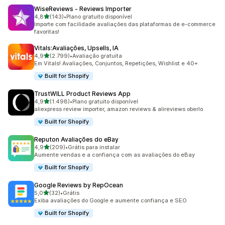
WiseReviews ‑ Reviews Importer
de 5 estrelas
4,8
(143)
•
Plano gratuito disponível
143 avaliações ao todo
Importe com facilidade avaliações das plataformas de e-commerce
favoritas!
Vitals:Avaliações, Upsells, IA
de 5 estrelas
4,9
(2.799)
•
Avaliação gratuita
2799 avaliações ao todo
Em Vitals! Avaliações, Conjuntos, Repetições, Wishlist e 40+
Built for Shopify
TrustWILL Product Reviews App
de 5 estrelas
4,9
(1.498)
•
Plano gratuito disponível
1498 avaliações ao todo
aliexpress review importer, amazon reviews & alireviews oberlo
Built for Shopify
Reputon Avaliações do eBay
de 5 estrelas
4,9
(209)
•
Grátis para instalar
209 avaliações ao todo
Aumente vendas e a confiança com as avaliações do eBay
Built for Shopify
Google Reviews by RepOcean
de 5 estrelas
5,0
(32)
•
Grátis
32 avaliações ao todo
Exiba avaliações do Google e aumente confiança e SEO
Built for Shopify