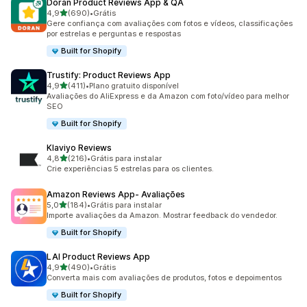
Doran Product Reviews App & QA
de 5 estrelas
4,9
(690)
•
Grátis
690 avaliações ao todo
Gere confiança com avaliações com fotos e vídeos, classificações
por estrelas e perguntas e respostas
Built for Shopify
Trustify: Product Reviews App
de 5 estrelas
4,9
(411)
•
Plano gratuito disponível
411 avaliações ao todo
Avaliações do AliExpress e da Amazon com foto/vídeo para melhor
SEO
Built for Shopify
Klaviyo Reviews
de 5 estrelas
4,8
(216)
•
Grátis para instalar
216 avaliações ao todo
Crie experiências 5 estrelas para os clientes.
Amazon Reviews App‑ Avaliações
de 5 estrelas
5,0
(184)
•
Grátis para instalar
184 avaliações ao todo
Importe avaliações da Amazon. Mostrar feedback do vendedor.
Built for Shopify
LAI Product Reviews App
de 5 estrelas
4,9
(490)
•
Grátis
490 avaliações ao todo
Converta mais com avaliações de produtos, fotos e depoimentos
Built for Shopify