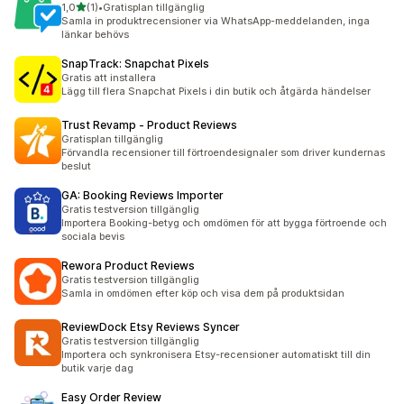
av 5 stjärnor
1,0
(1)
•
Gratisplan tillgänglig
1 recensioner totalt
Samla in produktrecensioner via WhatsApp-meddelanden, inga
länkar behövs
SnapTrack: Snapchat Pixels
Gratis att installera
Lägg till flera Snapchat Pixels i din butik och åtgärda händelser
Trust Revamp ‑ Product Reviews
Gratisplan tillgänglig
Förvandla recensioner till förtroendesignaler som driver kundernas
beslut
GA: Booking Reviews Importer
Gratis testversion tillgänglig
Importera Booking-betyg och omdömen för att bygga förtroende och
sociala bevis
Rewora Product Reviews
Gratis testversion tillgänglig
Samla in omdömen efter köp och visa dem på produktsidan
ReviewDock Etsy Reviews Syncer
Gratis testversion tillgänglig
Importera och synkronisera Etsy-recensioner automatiskt till din
butik varje dag
Easy Order Review