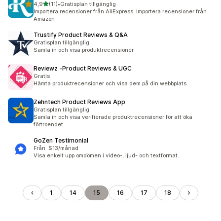
av 5 stjärnor
4,9
(11)
•
Gratisplan tillgänglig
11 recensioner totalt
Importera recensioner från AliExpress. Importera recensioner från
Amazon
Trustify Product Reviews & Q&A
Gratisplan tillgänglig
Samla in och visa produktrecensioner
Reviewz ‑Product Reviews & UGC
Gratis
Hämta produktrecensioner och visa dem på din webbplats.
Zehntech Product Reviews App
Gratisplan tillgänglig
Samla in och visa verifierade produktrecensioner för att öka
förtroendet.
GoZen Testimonial
Från $13/månad
Visa enkelt upp omdömen i video-, ljud- och textformat.
1
14
15
16
17
18