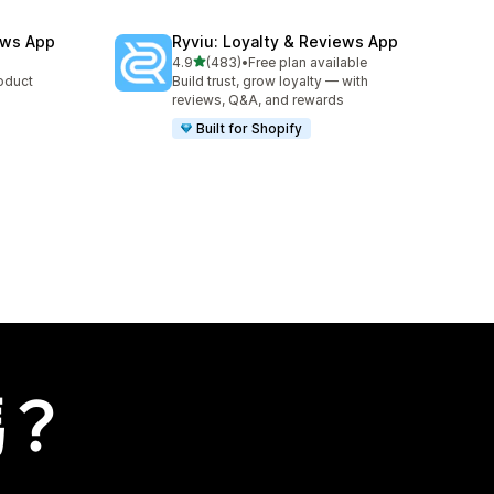
ews App
Ryviu: Loyalty & Reviews App
滿分 5 顆星
4.9
(483)
•
Free plan available
共有 483 則評價
roduct
Build trust, grow loyalty — with
reviews, Q&A, and rewards
Built for Shopify
嗎？