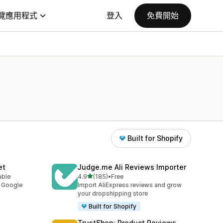
覽應用程式
登入
免費開始
Built for Shopify
et
Judge.me Ali Reviews Importer
滿分 5 顆星
able
4.9
(185)
•
Free
共有 185 則評價
y Google
Import AliExpress reviews and grow
your dropshipping store
Built for Shopify
TrustShop: Product Reviews