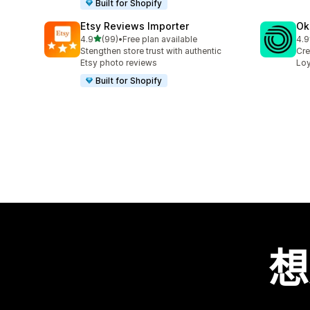
Built for Shopify
Etsy Reviews Importer
Ok
滿分 5 顆星
4.9
(99)
•
Free plan available
4.9
共有 99 則評價
共有
Stengthen store trust with authentic
Cre
Etsy photo reviews
Loy
Built for Shopify
想