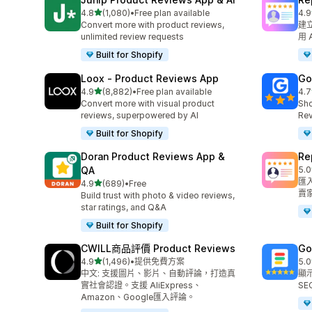
滿分 5 顆星
4.8
(1,080)
•
Free plan available
4.9
共有 1080 則評價
共有
Convert more with product reviews,
建立
unlimited review requests
用 
Built for Shopify
Loox ‑ Product Reviews App
Go
滿分 5 顆星
4.9
(8,882)
•
Free plan available
4.7
共有 8882 則評價
共有
Convert more with visual product
Sho
reviews, superpowered by AI
Rev
Built for Shopify
Doran Product Reviews App &
R
QA
5.0
共有
匯
滿分 5 顆星
4.9
(689)
•
Free
共有 689 則評價
賣
Build trust with photo & video reviews,
star ratings, and Q&A
Built for Shopify
CWILL商品評價 Product Reviews
Go
滿分 5 顆星
4.9
(1,496)
•
提供免費方案
5.0
共有 1496 則評價
共有
中文: 支援圖片、影片、自動評論，打造真
顯示
實社會認證。支援 AliExpress、
SE
Amazon、Google匯入評論。