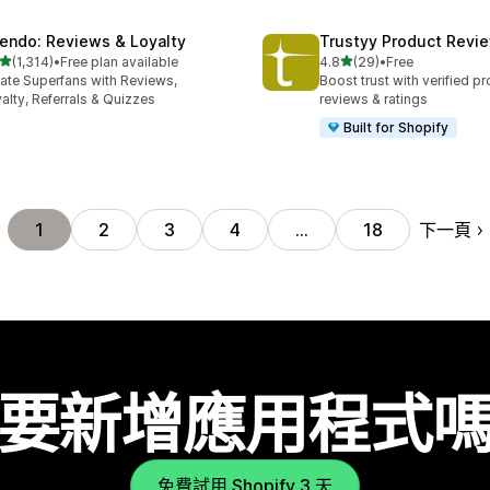
endo: Reviews & Loyalty
Trustyy Product Revi
滿分 5 顆星
滿分 5 顆星
(1,314)
•
Free plan available
4.8
(29)
•
Free
 1314 則評價
共有 29 則評價
ate Superfans with Reviews,
Boost trust with verified p
alty, Referrals & Quizzes
reviews & ratings
Built for Shopify
下一頁
1
2
3
4
…
18
要新增應用程式
免費試用 Shopify 3 天