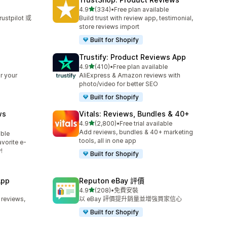
滿分 5 顆星
4.9
(334)
•
Free plan available
共有 334 則評價
tpilot 或
Build trust with review app, testimonial,
store reviews import
Built for Shopify
Trustify: Product Reviews App
滿分 5 顆星
4.9
(410)
•
Free plan available
共有 410 則評價
r your
AliExpress & Amazon reviews with
photo/video for better SEO
Built for Shopify
ws
Vitals: Reviews, Bundles & 40+
滿分 5 顆星
4.9
(2,800)
•
Free trial available
共有 2800 則評價
Add reviews, bundles & 40+ marketing
able
tools, all in one app
vorite e-
!
Built for Shopify
App
Reputon eBay 評價
滿分 5 顆星
4.9
(208)
•
免費安裝
共有 208 則評價
 reviews,
以 eBay 評價提升銷量並增強買家信心
Built for Shopify