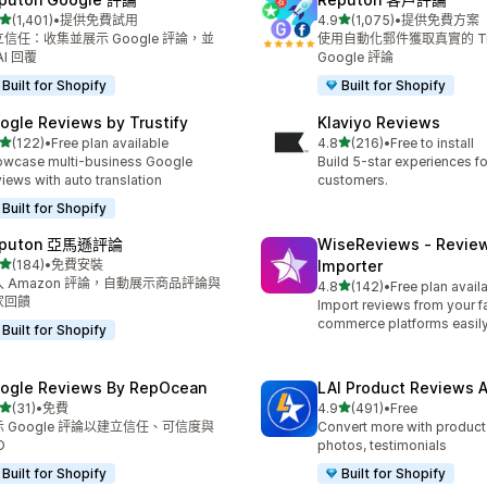
滿分 5 顆星
滿分 5 顆星
(1,401)
•
提供免費試用
4.9
(1,075)
•
提供免費方案
 1401 則評價
共有 1075 則評價
信任：收集並展示 Google 評論，並
使用自動化郵件獲取真實的 Trus
AI 回覆
Google 評論
Built for Shopify
Built for Shopify
ogle Reviews by Trustify
Klaviyo Reviews
滿分 5 顆星
滿分 5 顆星
(122)
•
Free plan available
4.8
(216)
•
Free to install
 122 則評價
共有 216 則評價
wcase multi-business Google
Build 5-star experiences fo
iews with auto translation
customers.
Built for Shopify
eputon 亞馬遜評論
WiseReviews ‑ Revie
滿分 5 顆星
(184)
•
免費安裝
Importer
 184 則評價
入 Amazon 評論，自動展示商品評論與
滿分 5 顆星
4.8
(142)
•
Free plan avail
共有 142 則評價
家回饋
Import reviews from your fa
commerce platforms easily
Built for Shopify
ogle Reviews By RepOcean
LAI Product Reviews 
滿分 5 顆星
滿分 5 顆星
(31)
•
免費
4.9
(491)
•
Free
 31 則評價
共有 491 則評價
 Google 評論以建立信任、可信度與
Convert more with product
O
photos, testimonials
Built for Shopify
Built for Shopify