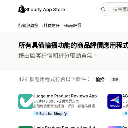
Shopify App Store
行銷與轉換
社群信任
商品評價
所有具備輪播功能的商品評價應用程
藉由顧客評價和評分帶動買氣。
424 個應用程式符合以下條件：
輪播
清除
Judge.me Product Reviews App
AG
滿分 5 顆星
5.0
(43,065)
•
提供免費方案
5.0
共有 43065 則評價
共有
無限制收集商品評價、評分、顧客推薦語
以
Built for Shopify
Junip Product Reviews App & AI
Re