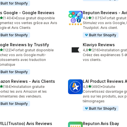
Built for Shopify
is Google ‑ Google Reviews
Reputon Reviews ‑ Avi
étoile(s) sur 5
étoile(s) sur 5
(1 404)
•
Essai gratuit disponible
4,9
(1 075)
•
Forfait gratui
4 avis au total
1075 avis au total
mentez vos ventes grâce aux Avis
Stimulez vos avis Google,
gle et Avis Clients
Trustpilot. Avis client.
Built for Shopify
Built for Shopify
ogle Reviews by Trustify
Klaviyo Reviews
étoile(s) sur 5
étoile(s) sur 5
(122)
•
Forfait gratuit disponible
4,8
(216)
•
Installation gra
 avis au total
216 avis au total
ichez vos avis Google multi-
Créez des expériences 5 ét
blissements avec traduction
vos clients.
omatique
Built for Shopify
azon Reviews ‑ Avis Clients
LAI Product Reviews 
étoile(s) sur 5
étoile(s) sur 5
(184)
•
Installation gratuite
4,9
(490)
•
Gratuite
 avis au total
490 avis au total
ortez les avis Amazon et les
Convertissez davantage g
mentaires des vendeurs.
avis sur les produits, aux 
témoignages
Built for Shopify
Built for Shopify
ILL(Trustoo) Avis Reviews
Reputon Avis Ebay