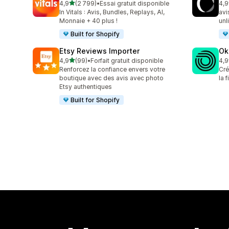
étoile(s) sur 5
4,9
(2 799)
•
Essai gratuit disponible
4,9
2799 avis au total
149
In Vitals : Avis, Bundles, Replays, AI,
avi
Monnaie + 40 plus !
unl
Built for Shopify
Etsy Reviews Importer
Ok
étoile(s) sur 5
4,9
(99)
•
Forfait gratuit disponible
4,9
99 avis au total
131
Renforcez la confiance envers votre
Cré
boutique avec des avis avec photo
la 
Etsy authentiques
Built for Shopify