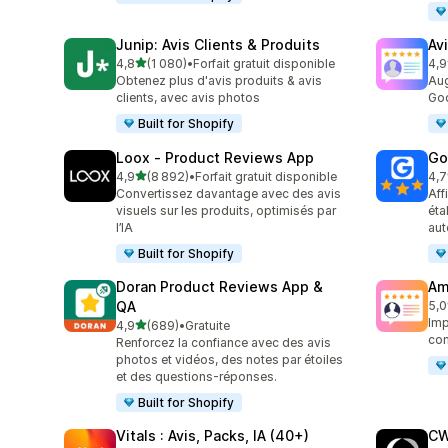
Junip: Avis Clients & Produits
Av
étoile(s) sur 5
4,8
(1 080)
•
Forfait gratuit disponible
4,9
1080 avis au total
140
Obtenez plus d'avis produits & avis
Aug
clients, avec avis photos
Goo
Built for Shopify
Loox ‑ Product Reviews App
Go
étoile(s) sur 5
4,9
(8 892)
•
Forfait gratuit disponible
4,7
8892 avis au total
122
Convertissez davantage avec des avis
Aff
visuels sur les produits, optimisés par
éta
l’IA
aut
Built for Shopify
Doran Product Reviews App &
Am
QA
5,0
184
Imp
étoile(s) sur 5
4,9
(689)
•
Gratuite
689 avis au total
com
Renforcez la confiance avec des avis
photos et vidéos, des notes par étoiles
et des questions-réponses.
Built for Shopify
Vitals : Avis, Packs, IA (40+)
CW