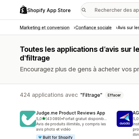
Shopify App Store
Marketing et conversion
Confiance sociale
Avis sur le
Toutes les applications d’avis sur 
d'filtrage
Encouragez plus de gens à acheter vos pro
424 applications avec
Filtrage
Effacer
Judge.me Product Reviews App
AG
étoile(s) sur 5
5,0
(43 089)
•
Forfait gratuit disponible
5,0
43089 avis au total
298
Avis de produits illimités, y compris les
Ins
avis photo et vidéo
pro
illi
Built for Shopify