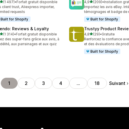
étoile(s) sur 5
étoile(s) sur 5
(1 497)
•
Forfait gratuit disponible
4,9
(209)
•
Installation gra
7 avis au total
209 avis au total
s client trust, Aliexpress importer,
Importez les avis eBay. Int
imited requests
témoignages et badge de 
Built for Shopify
Built for Shopify
endo: Reviews & Loyalty
Trustyy Product Revi
étoile(s) sur 5
étoile(s) sur 5
(1 314)
•
Forfait gratuit disponible
4,8
(29)
•
Gratuite
4 avis au total
29 avis au total
ez des super-fans grâce aux avis, à
Renforcez la confiance ave
fidélité, aux parrainages et aux quiz
et des évaluations de produ
Built for Shopify
Suivant
1
2
3
4
…
18