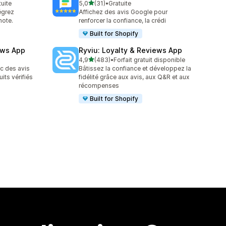
étoile(s) sur 5
tuite
5,0
(31)
•
Gratuite
31 avis au total
égrez
Affichez des avis Google pour
note.
renforcer la confiance, la crédi
Built for Shopify
ews App
Ryviu: Loyalty & Reviews App
étoile(s) sur 5
4,9
(483)
•
Forfait gratuit disponible
483 avis au total
c des avis
Bâtissez la confiance et développez la
its vérifiés
fidélité grâce aux avis, aux Q&R et aux
récompenses
Built for Shopify