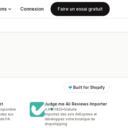
ions
Connexion
Faire un essai gratuit
Built for Shopify
et
Judge.me Ali Reviews Importer
étoile(s) sur 5
 disponible
4,9
(185)
•
Gratuite
185 avis au total
ondez aux
Importez des avis AliExpress et
de l’IA.
développez votre boutique de
dropshipping