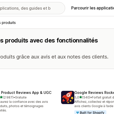
Parcourir les applicat
s produits
les produits avec des fonctionnalités
duits grâce aux avis et aux notes des clients.
 Product Reviews App & UGC
Google Reviews Rock
étoile(s) sur 5
étoile(s) sur 5
(2 987)
•
Gratuite
5,0
(540)
•
Forfait gratuit
7 avis au total
540 avis au total
taurez la confiance avec des avis
Affichez, collectez et rép
duits, photos et témoignages
avis clients Google à l’aide 
mités.
Built for Shopify