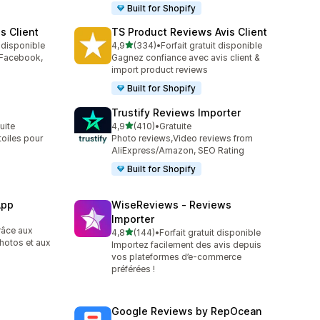
Built for Shopify
s Client
TS Product Reviews Avis Client
étoile(s) sur 5
t disponible
4,9
(334)
•
Forfait gratuit disponible
334 avis au total
 Facebook,
Gagnez confiance avec avis client &
import product reviews
Built for Shopify
Trustify Reviews Importer
étoile(s) sur 5
tuite
4,9
(410)
•
Gratuite
410 avis au total
oiles pour
Photo reviews,Video reviews from
AliExpress/Amazon, SEO Rating
Built for Shopify
App
WiseReviews ‑ Reviews
Importer
râce aux
étoile(s) sur 5
4,8
(144)
•
Forfait gratuit disponible
144 avis au total
photos et aux
Importez facilement des avis depuis
vos plateformes d’e-commerce
préférées !
Google Reviews by RepOcean