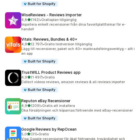
Built for Shopify
WiseReviews ‑ Reviews Importer
av 5 stjärnor
4,8
(142)
•
Gratisplan tillgänglig
142 recensioner totalt
Importera enkelt recensioner från dina favoritplattformar för e-
handel!
Vitals: Reviews, Bundles & 40+
av 5 stjärnor
4,9
(2 797)
•
Gratis testversion tillgänglig
2797 recensioner totalt
Lägg till recensioner, paket och 40+ marknadsföringsverktyg – allt i
en app
Built for Shopify
TrustWILL Product Reviews app
av 5 stjärnor
4,9
(1 497)
•
Gratis
1497 recensioner totalt
Collect videos reviews, amazon reviews & ali reviews importer
Built for Shopify
Reputon eBay Recensioner
av 5 stjärnor
4,9
(209)
•
Gratis att installera
209 recensioner totalt
Öka försäljningen och köparnas förtroende med eBay-recensioner
Built for Shopify
Google Reviews by RepOcean
av 5 stjärnor
5,0
(31)
•
Gratis
31 recensioner totalt
Visa Google-recensioner för ökat förtroende, trovärdighet och