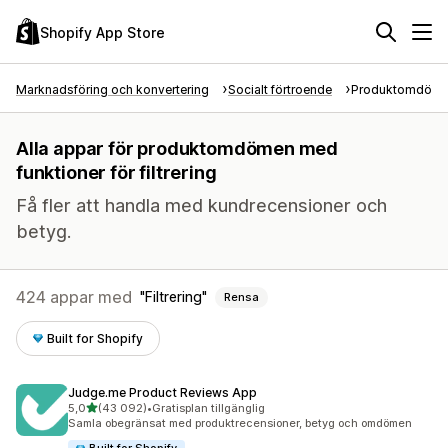
Shopify App Store
Marknadsföring och konvertering
Socialt förtroende
Produktomdöm
Alla appar för produktomdömen med
funktioner för filtrering
Få fler att handla med kundrecensioner och
betyg.
424 appar med
Filtrering
Rensa
Built for Shopify
Judge.me Product Reviews App
av 5 stjärnor
5,0
(43 092)
•
Gratisplan tillgänglig
43092 recensioner totalt
Samla obegränsat med produktrecensioner, betyg och omdömen