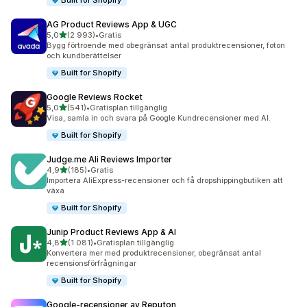
Built for Shopify
AG Product Reviews App & UGC
av 5 stjärnor
5,0
(2 993)
•
Gratis
2993 recensioner totalt
Bygg förtroende med obegränsat antal produktrecensioner, foton
och kundberättelser
Built for Shopify
Google Reviews Rocket
av 5 stjärnor
5,0
(541)
•
Gratisplan tillgänglig
541 recensioner totalt
Visa, samla in och svara på Google Kundrecensioner med AI.
Built for Shopify
Judge.me Ali Reviews Importer
av 5 stjärnor
4,9
(185)
•
Gratis
185 recensioner totalt
Importera AliExpress-recensioner och få dropshippingbutiken att
växa
Built for Shopify
Junip Product Reviews App & AI
av 5 stjärnor
4,8
(1 081)
•
Gratisplan tillgänglig
1081 recensioner totalt
Konvertera mer med produktrecensioner, obegränsat antal
recensionsförfrågningar
Built for Shopify
Google‑recensioner av Reputon