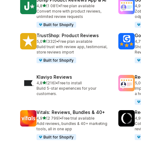
z 5 hvězd
4,8
(1 081)
•
Free plan available
4,9
Celkový počet recenzí: 1081
Cel
Convert more with product reviews,
Zob
unlimited review requests
odp
Built for Shopify
TrustShop: Product Reviews
Go
z 5 hvězd
5,0
(332)
•
Free plan available
4,7
Celkový počet recenzí: 332
Cel
Build trust with review app, testimonial,
Sho
store reviews import
Rev
Built for Shopify
Klaviyo Reviews
Re
z 5 hvězd
4,8
(216)
•
Free to install
5,0
Celkový počet recenzí: 216
Cel
Build 5-star experiences for your
Imp
customers.
a h
Vitals: Reviews, Bundles & 40+
Re
z 5 hvězd
4,9
(2 799)
•
Free trial available
4,9
Celkový počet recenzí: 2799
Cel
Add reviews, bundles & 40+ marketing
Col
tools, all in one app
rev
Built for Shopify