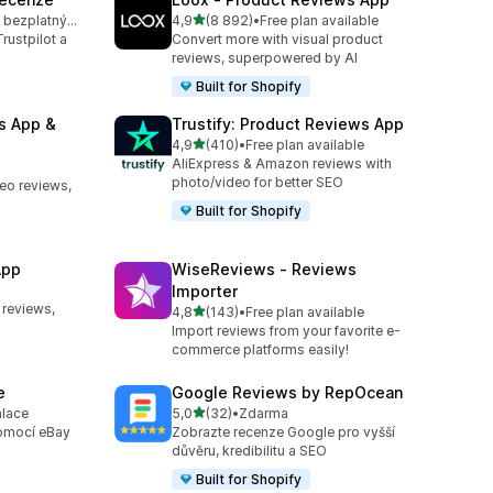
z 5 hvězd
K dispozici je bezplatný plán
4,9
(8 892)
•
Free plan available
76
Celkový počet recenzí: 8892
rustpilot a
Convert more with visual product
reviews, superpowered by AI
Built for Shopify
s App &
Trustify: Product Reviews App
z 5 hvězd
4,9
(410)
•
Free plan available
Celkový počet recenzí: 410
AliExpress & Amazon reviews with
0
photo/video for better SEO
deo reviews,
Built for Shopify
App
WiseReviews ‑ Reviews
Importer
0
 reviews,
z 5 hvězd
4,8
(143)
•
Free plan available
Celkový počet recenzí: 143
Import reviews from your favorite e-
commerce platforms easily!
e
Google Reviews by RepOcean
z 5 hvězd
alace
5,0
(32)
•
Zdarma
9
Celkový počet recenzí: 32
pomocí eBay
Zobrazte recenze Google pro vyšší
důvěru, kredibilitu a SEO
Built for Shopify