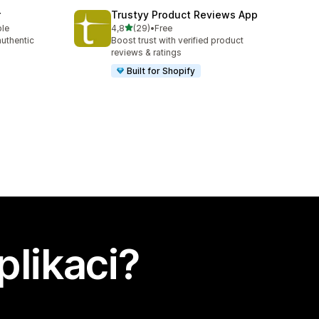
r
Trustyy Product Reviews App
z 5 hvězd
ble
4,8
(29)
•
Free
Celkový počet recenzí: 29
authentic
Boost trust with verified product
reviews & ratings
Built for Shopify
plikaci?