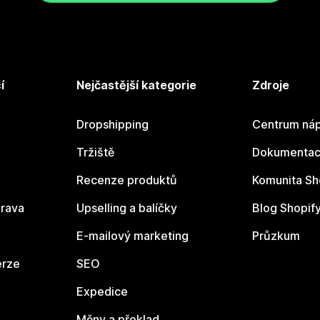
í
Nejčastější kategorie
Zdroje
Dropshipping
Centrum náp
Tržiště
Dokumentace
Recenze produktů
Komunita Sh
rava
Upselling a balíčky
Blog Shopif
E-mailový marketing
Průzkum
erze
SEO
Expedice
Měny a překlad