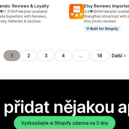
endo: Reviews & Loyalty
Etsy Reviews Importe
z 5 hvězd
z 5 hvězd
(1 315)
•
Free plan available
4,9
(99)
•
Free plan availa
kový počet recenzí: 1315
Celkový počet recenzí: 99
ate Superfans with Reviews,
Stengthen store trust with 
alty, Referrals & Quizzes
Etsy photo reviews
Built for Shopify
Další
1
2
3
4
…
18
přidat nějakou a
Vyzkoušejte si Shopify zdarma na 3 dny