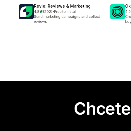
Revie: Reviews & Marketing
Ok
z 5 hvězd
4,8
(292)
•
Free to install
4,9
Celkový počet recenzí: 292
Cel
Send marketing campaigns and collect
Cre
reviews
Loy
Chcete 