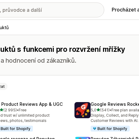
Procházet 
uktů
uktů s funkcemi pro rozvržení mřížky
í a hodnocení od zákazníků.
zat
 Product Reviews App & UGC
Google Reviews Rock
z 5 hvězd
z 5 hvězd
(2 995)
•
Free
5,0
(541)
•
Free plan avail
kový počet recenzí: 2995
Celkový počet recenzí: 54
ld trust w/ unlimited product
Display, Collect, and Repl
iews, photos, testimonials
Customer Reviews with AI.
Built for Shopify
Built for Shopify
ogle recenze od Reputon
Reputon Zákaznické 