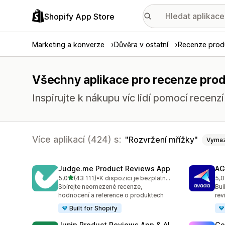
Shopify App Store
Marketing a konverze
Důvěra v ostatní
Recenze prod
Všechny aplikace pro recenze prod
Inspirujte k nákupu víc lidí pomocí recenz
Více aplikací (424) s:
Rozvržení mřížky
Vyma
Judge.me Product Reviews App
AG
z 5 hvězd
5,0
(43 111)
•
K dispozici je bezplatný plán
5,0
Celkový počet recenzí: 43111
Cel
Sbírejte neomezené recenze,
Bui
hodnocení a reference o produktech
rev
Built for Shopify
Junip Product Reviews App & AI
Go