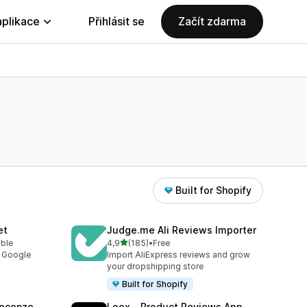
aplikace
Přihlásit se
Začít zdarma
Built for Shopify
et
Judge.me Ali Reviews Importer
z 5 hvězd
able
4,9
(185)
•
Free
1
Celkový počet recenzí: 185
y Google
Import AliExpress reviews and grow
your dropshipping store
Built for Shopify
Recenze
Loox ‑ Product Reviews App