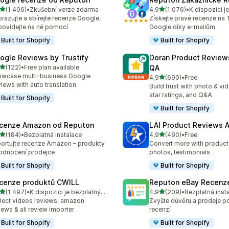
z 5 hvězd
z 5 hvězd
(1 406)
•
Zkušební verze zdarma
4,9
(1 076)
•
kový počet recenzí: 1406
Celkový počet recenzí: 10
razujte a sbírejte recenze Google,
Získejte pravé recenze na T
ovídejte na ně pomocí
Google díky e-mailům
Built for Shopify
Built for Shopify
ogle Reviews by Trustify
Doran Product Review
z 5 hvězd
(122)
•
Free plan available
QA
kový počet recenzí: 122
wcase multi-business Google
z 5 hvězd
4,9
(690)
•
Free
Celkový počet recenzí: 69
iews with auto translation
Build trust with photo & vi
star ratings, and Q&A
Built for Shopify
Built for Shopify
cenze Amazon od Reputon
LAI Product Reviews 
z 5 hvězd
z 5 hvězd
(184)
•
Bezplatná instalace
4,9
(490)
•
Free
kový počet recenzí: 184
Celkový počet recenzí: 49
ortujte recenze Amazon – produkty
Convert more with product
odnocení prodejce
photos, testimonials
Built for Shopify
Built for Shopify
cenze produktů CWILL
Reputon eBay Recenz
z 5 hvězd
z 5 hvězd
(1 497)
•
K dispozici je bezplatný plán
4,9
(209)
•
Bezplatná inst
kový počet recenzí: 1497
Celkový počet recenzí: 20
lect videos reviews, amazon
Zvyšte důvěru a prodeje 
iews & ali review importer
recenzí
Built for Shopify
Built for Shopify