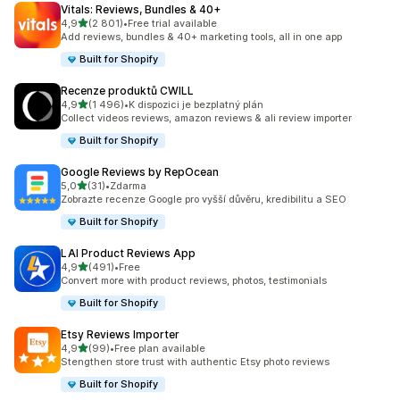
Vitals: Reviews, Bundles & 40+
z 5 hvězd
4,9
(2 801)
•
Free trial available
Celkový počet recenzí: 2801
Add reviews, bundles & 40+ marketing tools, all in one app
Built for Shopify
Recenze produktů CWILL
z 5 hvězd
4,9
(1 496)
•
K dispozici je bezplatný plán
Celkový počet recenzí: 1496
Collect videos reviews, amazon reviews & ali review importer
Built for Shopify
Google Reviews by RepOcean
z 5 hvězd
5,0
(31)
•
Zdarma
Celkový počet recenzí: 31
Zobrazte recenze Google pro vyšší důvěru, kredibilitu a SEO
Built for Shopify
LAI Product Reviews App
z 5 hvězd
4,9
(491)
•
Free
Celkový počet recenzí: 491
Convert more with product reviews, photos, testimonials
Built for Shopify
Etsy Reviews Importer
z 5 hvězd
4,9
(99)
•
Free plan available
Celkový počet recenzí: 99
Stengthen store trust with authentic Etsy photo reviews
Built for Shopify