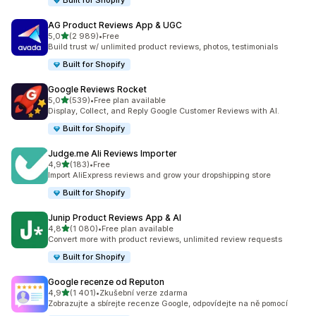
Built for Shopify
AG Product Reviews App & UGC
z 5 hvězd
5,0
(2 989)
•
Free
Celkový počet recenzí: 2989
Build trust w/ unlimited product reviews, photos, testimonials
Built for Shopify
Google Reviews Rocket
z 5 hvězd
5,0
(539)
•
Free plan available
Celkový počet recenzí: 539
Display, Collect, and Reply Google Customer Reviews with AI.
Built for Shopify
Judge.me Ali Reviews Importer
z 5 hvězd
4,9
(183)
•
Free
Celkový počet recenzí: 183
Import AliExpress reviews and grow your dropshipping store
Built for Shopify
Junip Product Reviews App & AI
z 5 hvězd
4,8
(1 080)
•
Free plan available
Celkový počet recenzí: 1080
Convert more with product reviews, unlimited review requests
Built for Shopify
Google recenze od Reputon
z 5 hvězd
4,9
(1 401)
•
Zkušební verze zdarma
Celkový počet recenzí: 1401
Zobrazujte a sbírejte recenze Google, odpovídejte na ně pomocí