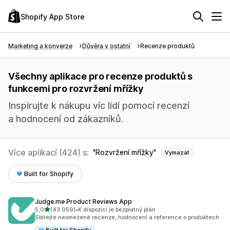
Shopify App Store
Marketing a konverze
Důvěra v ostatní
Recenze produktů
Všechny aplikace pro recenze produktů s
funkcemi pro rozvržení mřížky
Inspirujte k nákupu víc lidí pomocí recenzí
a hodnocení od zákazníků.
Více aplikací (424) s:
Rozvržení mřížky
Vymazat
Built for Shopify
Judge.me Product Reviews App
z 5 hvězd
5,0
(43 059)
•
K dispozici je bezplatný plán
Celkový počet recenzí: 43059
Sbírejte neomezené recenze, hodnocení a reference o produktech