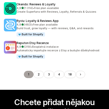
Okendo: Reviews & Loyalty
z 5 hvězd
4,9
(1 314)
•
Free plan available
Celkový počet recenzí: 1314
Create Superfans with Reviews, Loyalty, Referrals & Quizzes
Ryviu: Loyalty & Reviews App
z 5 hvězd
4,9
(483)
•
Free plan available
Celkový počet recenzí: 483
Build trust, grow loyalty — with reviews, Q&A, and rewards
Built for Shopify
Reputon Etsy Recenze
z 5 hvězd
4,9
(319)
•
Bezplatná instalace
Celkový počet recenzí: 319
Automaticky importujte recenze z Etsy a budujte důvěryhodnost
Built for Shopify
1
2
3
4
18
Chcete přidat nějakou