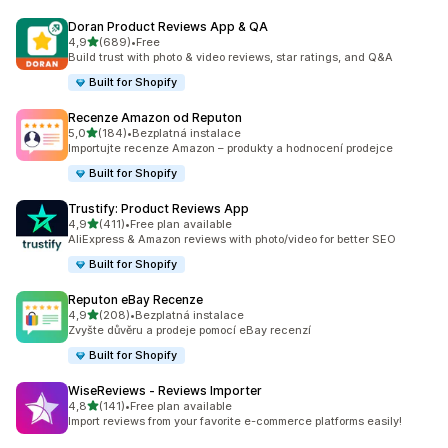
Doran Product Reviews App & QA
z 5 hvězd
4,9
(689)
•
Free
Celkový počet recenzí: 689
Build trust with photo & video reviews, star ratings, and Q&A
Built for Shopify
Recenze Amazon od Reputon
z 5 hvězd
5,0
(184)
•
Bezplatná instalace
Celkový počet recenzí: 184
Importujte recenze Amazon – produkty a hodnocení prodejce
Built for Shopify
Trustify: Product Reviews App
z 5 hvězd
4,9
(411)
•
Free plan available
Celkový počet recenzí: 411
AliExpress & Amazon reviews with photo/video for better SEO
Built for Shopify
Reputon eBay Recenze
z 5 hvězd
4,9
(208)
•
Bezplatná instalace
Celkový počet recenzí: 208
Zvyšte důvěru a prodeje pomocí eBay recenzí
Built for Shopify
WiseReviews ‑ Reviews Importer
z 5 hvězd
4,8
(141)
•
Free plan available
Celkový počet recenzí: 141
Import reviews from your favorite e-commerce platforms easily!