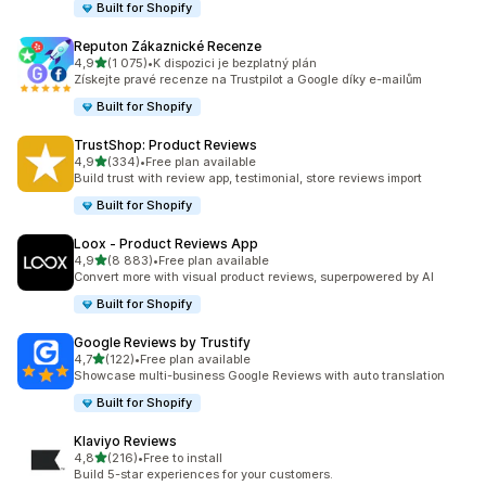
Built for Shopify
Reputon Zákaznické Recenze
z 5 hvězd
4,9
(1 075)
•
K dispozici je bezplatný plán
Celkový počet recenzí: 1075
Získejte pravé recenze na Trustpilot a Google díky e-mailům
Built for Shopify
TrustShop: Product Reviews
z 5 hvězd
4,9
(334)
•
Free plan available
Celkový počet recenzí: 334
Build trust with review app, testimonial, store reviews import
Built for Shopify
Loox ‑ Product Reviews App
z 5 hvězd
4,9
(8 883)
•
Free plan available
Celkový počet recenzí: 8883
Convert more with visual product reviews, superpowered by AI
Built for Shopify
Google Reviews by Trustify
z 5 hvězd
4,7
(122)
•
Free plan available
Celkový počet recenzí: 122
Showcase multi-business Google Reviews with auto translation
Built for Shopify
Klaviyo Reviews
z 5 hvězd
4,8
(216)
•
Free to install
Celkový počet recenzí: 216
Build 5-star experiences for your customers.