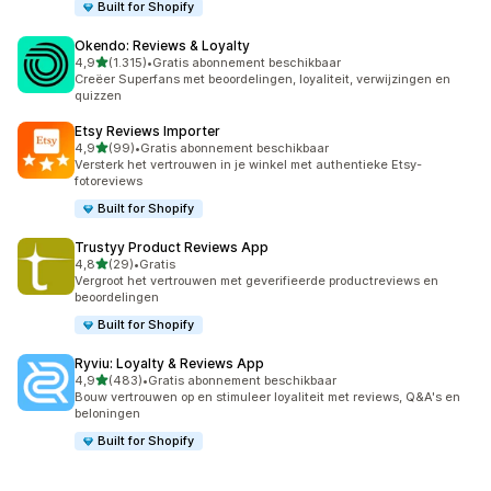
Built for Shopify
Okendo: Reviews & Loyalty
van 5 sterren
4,9
(1.315)
•
Gratis abonnement beschikbaar
1315 recensies in totaal
Creëer Superfans met beoordelingen, loyaliteit, verwijzingen en
quizzen
Etsy Reviews Importer
van 5 sterren
4,9
(99)
•
Gratis abonnement beschikbaar
99 recensies in totaal
Versterk het vertrouwen in je winkel met authentieke Etsy-
fotoreviews
Built for Shopify
Trustyy Product Reviews App
van 5 sterren
4,8
(29)
•
Gratis
29 recensies in totaal
Vergroot het vertrouwen met geverifieerde productreviews en
beoordelingen
Built for Shopify
Ryviu: Loyalty & Reviews App
van 5 sterren
4,9
(483)
•
Gratis abonnement beschikbaar
483 recensies in totaal
Bouw vertrouwen op en stimuleer loyaliteit met reviews, Q&A's en
beloningen
Built for Shopify