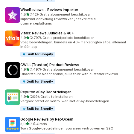
WiseReviews ‑ Reviews Importer
van 5 sterren
4,8
(142)
•
Gratis abonnement beschikbaar
142 recensies in totaal
Importeer eenvoudig reviews van je favoriete e-
commerceplatforms!
Vitals: Reviews, Bundles & 40+
van 5 sterren
4,9
(2.797)
•
Gratis proefperiode beschikbaar
2797 recensies in totaal
Voeg beoordelingen, bundels en 40+ marketingtools toe, allemaal
in één app
Built for Shopify
CWILL(Trustoo) Product Reviews
van 5 sterren
4,9
(1.497)
•
Gratis abonnement beschikbaar
1497 recensies in totaal
Ondersteunt Nederlandse, build trust with customer reviews
Built for Shopify
Reputon eBay Beoordelingen
van 5 sterren
4,9
(209)
•
Gratis te installeren
209 recensies in totaal
Vergroot omzet en vertrouwen met eBay-beoordelingen
Built for Shopify
Google Reviews by RepOcean
van 5 sterren
5,0
(31)
•
Gratis
31 recensies in totaal
Toon Google-beoordelingen voor meer vertrouwen en SEO