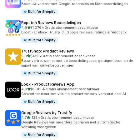
1406 recensies in totaal
Boost uw verkoop met Google-recensies en Klantbeoordelingen
Built for Shopify
Reputon Reviews Beoordelingen
van 5 sterren
4,9
(1.076)
•
Gratis abonnement beschikbaar
1076 recensies in totaal
Boost Facebook, Trustpilot, Google reviews, ratings & feedback
Built for Shopify
TrustShop: Product Reviews
van 5 sterren
5,0
(332)
•
Gratis abonnement beschikbaar
332 recensies in totaal
Bouw vertrouwen op met de beoordelingsapp, getuigenissen en de
import van winkelbeoordelingen
Built for Shopify
Loox ‑ Product Reviews App
van 5 sterren
4,9
(8.885)
•
Gratis abonnement beschikbaar
8885 recensies in totaal
Converteer meer met visuele productreviews, versterkt door AI
Built for Shopify
Google Reviews by Trustify
van 5 sterren
4,7
(122)
•
Gratis abonnement beschikbaar
122 recensies in totaal
Google Reviews van meerdere bedrijven met automatische
vertaling weergeven
Built for Shopify