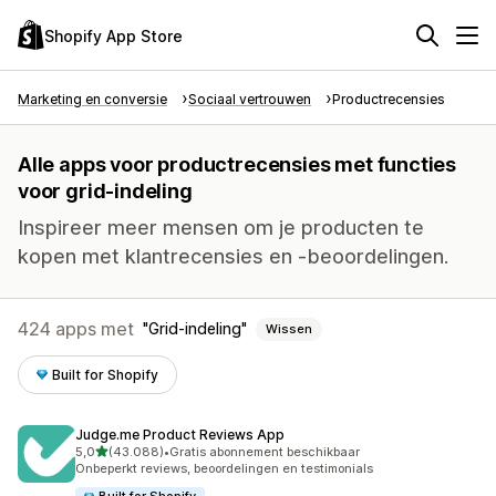
Shopify App Store
Marketing en conversie
Sociaal vertrouwen
Productrecensies
Alle apps voor productrecensies met functies
voor grid-indeling
Inspireer meer mensen om je producten te
kopen met klantrecensies en -beoordelingen.
424 apps met
Grid-indeling
Wissen
Built for Shopify
Judge.me Product Reviews App
van 5 sterren
5,0
(43.088)
•
Gratis abonnement beschikbaar
43088 recensies in totaal
Onbeperkt reviews, beoordelingen en testimonials