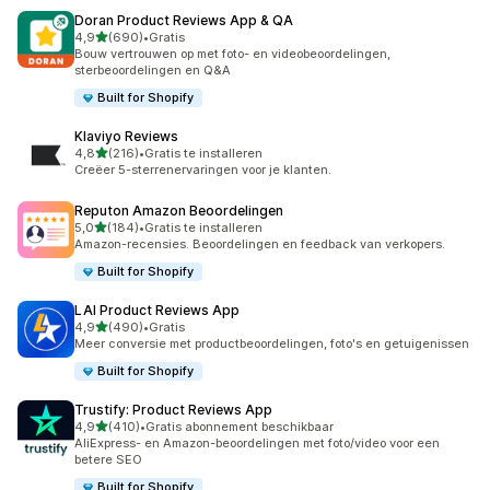
Doran Product Reviews App & QA
van 5 sterren
4,9
(690)
•
Gratis
690 recensies in totaal
Bouw vertrouwen op met foto- en videobeoordelingen,
sterbeoordelingen en Q&A
Built for Shopify
Klaviyo Reviews
van 5 sterren
4,8
(216)
•
Gratis te installeren
216 recensies in totaal
Creëer 5-sterrenervaringen voor je klanten.
Reputon Amazon Beoordelingen
van 5 sterren
5,0
(184)
•
Gratis te installeren
184 recensies in totaal
Amazon-recensies. Beoordelingen en feedback van verkopers.
Built for Shopify
LAI Product Reviews App
van 5 sterren
4,9
(490)
•
Gratis
490 recensies in totaal
Meer conversie met productbeoordelingen, foto's en getuigenissen
Built for Shopify
Trustify: Product Reviews App
van 5 sterren
4,9
(410)
•
Gratis abonnement beschikbaar
410 recensies in totaal
AliExpress- en Amazon-beoordelingen met foto/video voor een
betere SEO
Built for Shopify