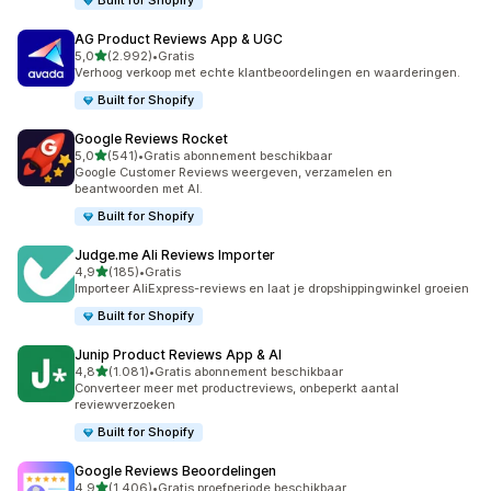
Built for Shopify
AG Product Reviews App & UGC
van 5 sterren
5,0
(2.992)
•
Gratis
2992 recensies in totaal
Verhoog verkoop met echte klantbeoordelingen en waarderingen.
Built for Shopify
Google Reviews Rocket
van 5 sterren
5,0
(541)
•
Gratis abonnement beschikbaar
541 recensies in totaal
Google Customer Reviews weergeven, verzamelen en
beantwoorden met AI.
Built for Shopify
Judge.me Ali Reviews Importer
van 5 sterren
4,9
(185)
•
Gratis
185 recensies in totaal
Importeer AliExpress-reviews en laat je dropshippingwinkel groeien
Built for Shopify
Junip Product Reviews App & AI
van 5 sterren
4,8
(1.081)
•
Gratis abonnement beschikbaar
1081 recensies in totaal
Converteer meer met productreviews, onbeperkt aantal
reviewverzoeken
Built for Shopify
Google Reviews Beoordelingen
van 5 sterren
4,9
(1.406)
•
Gratis proefperiode beschikbaar