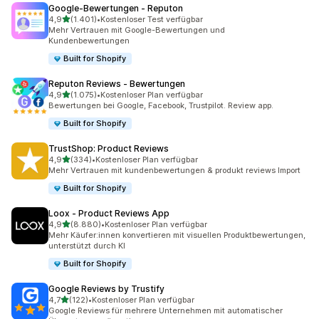
Google‑Bewertungen ‑ Reputon
von 5 Sternen
4,9
(1.401)
•
Kostenloser Test verfügbar
1401 Rezensionen insgesamt
Mehr Vertrauen mit Google-Bewertungen und
Kundenbewertungen
Built for Shopify
Reputon Reviews ‑ Bewertungen
von 5 Sternen
4,9
(1.075)
•
Kostenloser Plan verfügbar
1075 Rezensionen insgesamt
Bewertungen bei Google, Facebook, Trustpilot. Review app.
Built for Shopify
TrustShop: Product Reviews
von 5 Sternen
4,9
(334)
•
Kostenloser Plan verfügbar
334 Rezensionen insgesamt
Mehr Vertrauen mit kundenbewertungen & produkt reviews Import
Built for Shopify
Loox ‑ Product Reviews App
von 5 Sternen
4,9
(8.880)
•
Kostenloser Plan verfügbar
8880 Rezensionen insgesamt
Mehr Käufer:innen konvertieren mit visuellen Produktbewertungen,
unterstützt durch KI
Built for Shopify
Google Reviews by Trustify
von 5 Sternen
4,7
(122)
•
Kostenloser Plan verfügbar
122 Rezensionen insgesamt
Google Reviews für mehrere Unternehmen mit automatischer