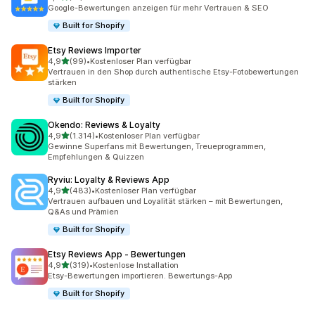
31 Rezensionen insgesamt
Google-Bewertungen anzeigen für mehr Vertrauen & SEO
Built for Shopify
Etsy Reviews Importer
von 5 Sternen
4,9
(99)
•
Kostenloser Plan verfügbar
99 Rezensionen insgesamt
Vertrauen in den Shop durch authentische Etsy-Fotobewertungen
stärken
Built for Shopify
Okendo: Reviews & Loyalty
von 5 Sternen
4,9
(1.314)
•
Kostenloser Plan verfügbar
1314 Rezensionen insgesamt
Gewinne Superfans mit Bewertungen, Treueprogrammen,
Empfehlungen & Quizzen
Ryviu: Loyalty & Reviews App
von 5 Sternen
4,9
(483)
•
Kostenloser Plan verfügbar
483 Rezensionen insgesamt
Vertrauen aufbauen und Loyalität stärken – mit Bewertungen,
Q&As und Prämien
Built for Shopify
Etsy Reviews App ‑ Bewertungen
von 5 Sternen
4,9
(319)
•
Kostenlose Installation
319 Rezensionen insgesamt
Etsy-Bewertungen importieren. Bewertungs-App
Built for Shopify