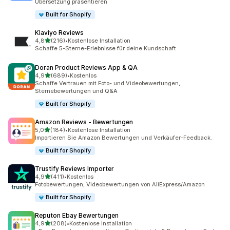
Übersetzung präsentieren
Built for Shopify
Klaviyo Reviews
von 5 Sternen
4,8
(216)
•
Kostenlose Installation
216 Rezensionen insgesamt
Schaffe 5-Sterne-Erlebnisse für deine Kundschaft.
Doran Product Reviews App & QA
von 5 Sternen
4,9
(689)
•
Kostenlos
689 Rezensionen insgesamt
Schaffe Vertrauen mit Foto- und Videobewertungen,
Sternebewertungen und Q&A
Built for Shopify
Amazon Reviews ‑ Bewertungen
von 5 Sternen
5,0
(184)
•
Kostenlose Installation
184 Rezensionen insgesamt
Importieren Sie Amazon Bewertungen und Verkäufer-Feedback.
Built for Shopify
Trustify Reviews Importer
von 5 Sternen
4,9
(411)
•
Kostenlos
411 Rezensionen insgesamt
Fotobewertungen, Videobewertungen von AliExpress/Amazon
Built for Shopify
Reputon Ebay Bewertungen
von 5 Sternen
4,9
(208)
•
Kostenlose Installation
208 Rezensionen insgesamt