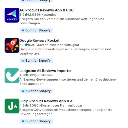
Built for Shopify
AG Product Reviews App & UGC
von 5 Sternen
5,0
(2.989)
•
Kostenlos
2989 Rezensionen insgesamt
Steigern Sie den Verkauf mit Kundenbewertungen und-
bewertungen
Built for Shopify
Google Reviews Rocket
von 5 Sternen
5,0
(539)
•
Kostenloser Plan verfügbar
539 Rezensionen insgesamt
Google-Kundenbewertungen mit KI anzeigen, sammeln und
beantworten.
Built for Shopify
Judge.me Ali Reviews Importer
von 5 Sternen
4,9
(183)
•
Kostenlos
183 Rezensionen insgesamt
AliExpress-Bewertungen importieren und deinen Dropshipping-
Shop ausbauen
Built for Shopify
Junip Product Reviews App & AI
von 5 Sternen
4,8
(1.080)
•
Kostenloser Plan verfügbar
1080 Rezensionen insgesamt
Steigere Conversions mit Produktbewertungen, unbegrenzte
Bewertungsanfragen
Built for Shopify