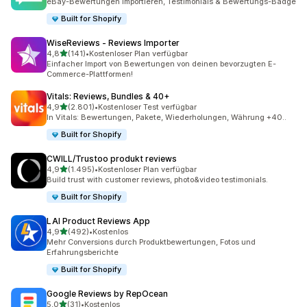
eBay-Bewertungen importieren, Testimonials & Bewertungs-Badge
Built for Shopify
WiseReviews ‑ Reviews Importer
von 5 Sternen
4,8
(141)
•
Kostenloser Plan verfügbar
141 Rezensionen insgesamt
Einfacher Import von Bewertungen von deinen bevorzugten E-
Commerce-Plattformen!
Vitals: Reviews, Bundles & 40+
von 5 Sternen
4,9
(2.801)
•
Kostenloser Test verfügbar
2801 Rezensionen insgesamt
In Vitals: Bewertungen, Pakete, Wiederholungen, Währung +40..
Built for Shopify
CWILL/Trustoo produkt reviews
von 5 Sternen
4,9
(1.495)
•
Kostenloser Plan verfügbar
1495 Rezensionen insgesamt
Build trust with customer reviews, photo&video testimonials.
Built for Shopify
LAI Product Reviews App
von 5 Sternen
4,9
(492)
•
Kostenlos
492 Rezensionen insgesamt
Mehr Conversions durch Produktbewertungen, Fotos und
Erfahrungsberichte
Built for Shopify
Google Reviews by RepOcean
von 5 Sternen
5,0
(31)
•
Kostenlos