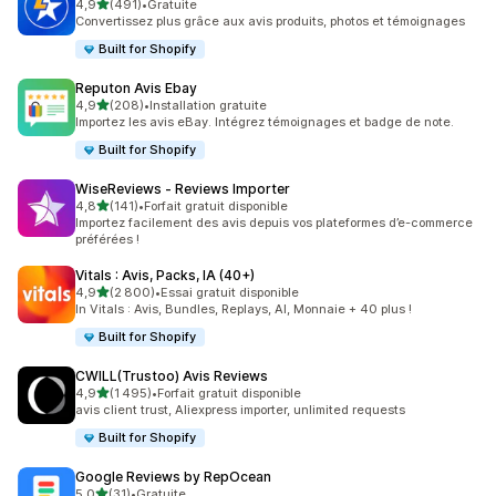
étoile(s) sur 5
4,9
(491)
•
Gratuite
491 avis au total
Convertissez plus grâce aux avis produits, photos et témoignages
Built for Shopify
Reputon Avis Ebay
étoile(s) sur 5
4,9
(208)
•
Installation gratuite
208 avis au total
Importez les avis eBay. Intégrez témoignages et badge de note.
Built for Shopify
WiseReviews ‑ Reviews Importer
étoile(s) sur 5
4,8
(141)
•
Forfait gratuit disponible
141 avis au total
Importez facilement des avis depuis vos plateformes d’e-commerce
préférées !
Vitals : Avis, Packs, IA (40+)
étoile(s) sur 5
4,9
(2 800)
•
Essai gratuit disponible
2800 avis au total
In Vitals : Avis, Bundles, Replays, AI, Monnaie + 40 plus !
Built for Shopify
CWILL(Trustoo) Avis Reviews
étoile(s) sur 5
4,9
(1 495)
•
Forfait gratuit disponible
1495 avis au total
avis client trust, Aliexpress importer, unlimited requests
Built for Shopify
Google Reviews by RepOcean
étoile(s) sur 5
5,0
(31)
•
Gratuite