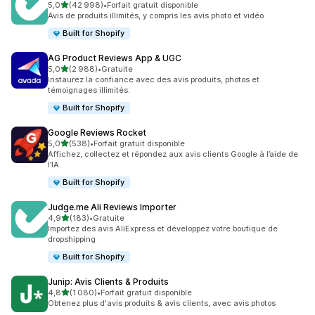
étoile(s) sur 5
5,0
(42 998)
•
Forfait gratuit disponible
42998 avis au total
Avis de produits illimités, y compris les avis photo et vidéo
Built for Shopify
AG Product Reviews App & UGC
étoile(s) sur 5
5,0
(2 988)
•
Gratuite
2988 avis au total
Instaurez la confiance avec des avis produits, photos et
témoignages illimités.
Built for Shopify
Google Reviews Rocket
étoile(s) sur 5
5,0
(538)
•
Forfait gratuit disponible
538 avis au total
Affichez, collectez et répondez aux avis clients Google à l’aide de
l’IA.
Built for Shopify
Judge.me Ali Reviews Importer
étoile(s) sur 5
4,9
(183)
•
Gratuite
183 avis au total
Importez des avis AliExpress et développez votre boutique de
dropshipping
Built for Shopify
Junip: Avis Clients & Produits
étoile(s) sur 5
4,8
(1 080)
•
Forfait gratuit disponible
1080 avis au total
Obtenez plus d'avis produits & avis clients, avec avis photos