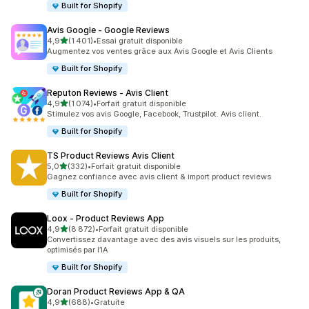
Built for Shopify
Avis Google ‑ Google Reviews
étoile(s) sur 5
4,9
(1 401)
•
Essai gratuit disponible
1401 avis au total
Augmentez vos ventes grâce aux Avis Google et Avis Clients
Built for Shopify
Reputon Reviews ‑ Avis Client
étoile(s) sur 5
4,9
(1 074)
•
Forfait gratuit disponible
1074 avis au total
Stimulez vos avis Google, Facebook, Trustpilot. Avis client.
Built for Shopify
TS Product Reviews Avis Client
étoile(s) sur 5
5,0
(332)
•
Forfait gratuit disponible
332 avis au total
Gagnez confiance avec avis client & import product reviews
Built for Shopify
Loox ‑ Product Reviews App
étoile(s) sur 5
4,9
(8 872)
•
Forfait gratuit disponible
8872 avis au total
Convertissez davantage avec des avis visuels sur les produits,
optimisés par l’IA
Built for Shopify
Doran Product Reviews App & QA
étoile(s) sur 5
4,9
(688)
•
Gratuite
688 avis au total