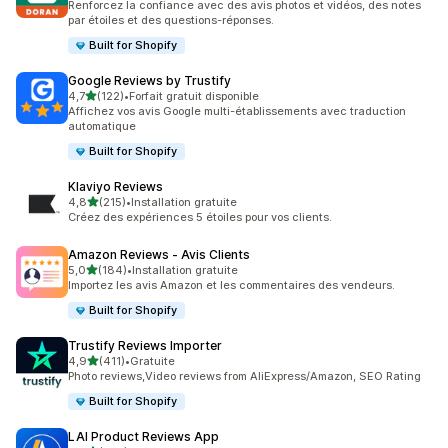
Renforcez la confiance avec des avis photos et vidéos, des notes
par étoiles et des questions-réponses.
Built for Shopify
Google Reviews by Trustify
étoile(s) sur 5
4,7
(122)
•
Forfait gratuit disponible
122 avis au total
Affichez vos avis Google multi-établissements avec traduction
automatique
Built for Shopify
Klaviyo Reviews
étoile(s) sur 5
4,8
(215)
•
Installation gratuite
215 avis au total
Créez des expériences 5 étoiles pour vos clients.
Amazon Reviews ‑ Avis Clients
étoile(s) sur 5
5,0
(184)
•
Installation gratuite
184 avis au total
Importez les avis Amazon et les commentaires des vendeurs.
Built for Shopify
Trustify Reviews Importer
étoile(s) sur 5
4,9
(411)
•
Gratuite
411 avis au total
Photo reviews,Video reviews from AliExpress/Amazon, SEO Rating
Built for Shopify
LAI Product Reviews App