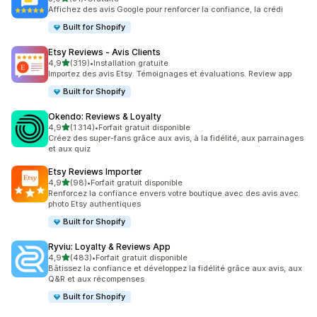
31 avis au total
Affichez des avis Google pour renforcer la confiance, la crédi
Built for Shopify
Etsy Reviews ‑ Avis Clients
étoile(s) sur 5
4,9
(319)
•
Installation gratuite
319 avis au total
Importez des avis Etsy. Témoignages et évaluations. Review app
Built for Shopify
Okendo: Reviews & Loyalty
étoile(s) sur 5
4,9
(1 314)
•
Forfait gratuit disponible
1314 avis au total
Créez des super-fans grâce aux avis, à la fidélité, aux parrainages
et aux quiz
Etsy Reviews Importer
étoile(s) sur 5
4,9
(98)
•
Forfait gratuit disponible
98 avis au total
Renforcez la confiance envers votre boutique avec des avis avec
photo Etsy authentiques
Built for Shopify
Ryviu: Loyalty & Reviews App
étoile(s) sur 5
4,9
(483)
•
Forfait gratuit disponible
483 avis au total
Bâtissez la confiance et développez la fidélité grâce aux avis, aux
Q&R et aux récompenses
Built for Shopify