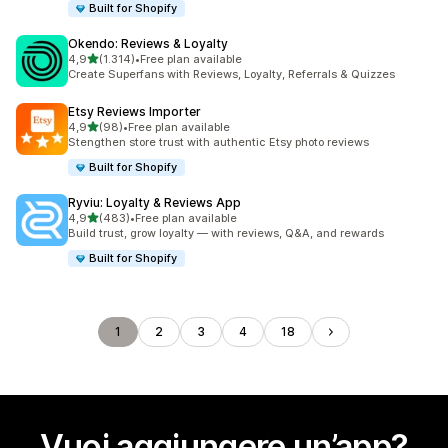
Built for Shopify
Okendo: Reviews & Loyalty
stelle su 5
4,9
(1.314)
•
Free plan available
1314 recensioni totali
Create Superfans with Reviews, Loyalty, Referrals & Quizzes
Etsy Reviews Importer
stelle su 5
4,9
(98)
•
Free plan available
98 recensioni totali
Stengthen store trust with authentic Etsy photo reviews
Built for Shopify
Ryviu: Loyalty & Reviews App
stelle su 5
4,9
(483)
•
Free plan available
483 recensioni totali
Build trust, grow loyalty — with reviews, Q&A, and rewards
Built for Shopify
1
2
3
4
18
Vuoi aggiungere un’app?