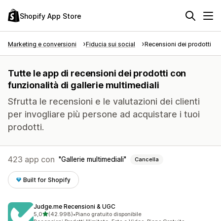
Shopify App Store
Marketing e conversioni
Fiducia sui social
Recensioni dei prodotti
Tutte le app di recensioni dei prodotti con
funzionalità di gallerie multimediali
Sfrutta le recensioni e le valutazioni dei clienti
per invogliare più persone ad acquistare i tuoi
prodotti.
423 app con
Gallerie multimediali
Cancella
Built for Shopify
Judge.me Recensioni & UGC
stelle su 5
5,0
(42.998)
•
Piano gratuito disponibile
42998 recensioni totali