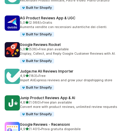
Recensioni Prodotti Illimitate, Foto e Video. Piano Gratuito
Built for Shopify
AG Product Reviews App & UGC
stelle su 5
5,0
(2.988)
•
Gratis
2988 recensioni totali
Aumenta vendite con recensioni autentiche dei clienti.
Built for Shopify
Google Reviews Rocket
stelle su 5
5,0
(538)
•
Free plan available
538 recensioni totali
Display, Collect, and Reply Google Customer Reviews with AI.
Built for Shopify
Judge.me Ali Reviews Importer
stelle su 5
4,9
(183)
•
Free
183 recensioni totali
Import AliExpress reviews and grow your dropshipping store
Built for Shopify
Junip Product Reviews App & AI
stelle su 5
4,8
(1.080)
•
Free plan available
1080 recensioni totali
Convert more with product reviews, unlimited review requests
Built for Shopify
Google Reviews ‑ Recensioni
stelle su 5
4,9
(1.401)
•
Prova gratuita disponibile
1401 recensioni totali