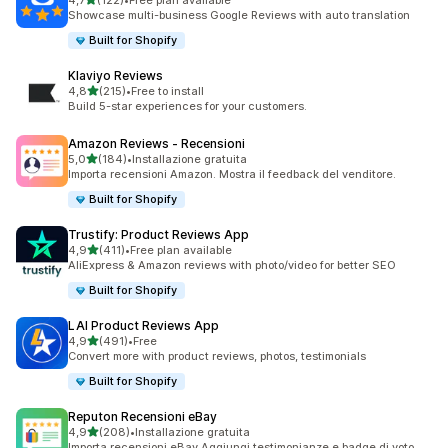
4,7
(122)
•
Free plan available
122 recensioni totali
Showcase multi-business Google Reviews with auto translation
Built for Shopify
Klaviyo Reviews
stelle su 5
4,8
(215)
•
Free to install
215 recensioni totali
Build 5-star experiences for your customers.
Amazon Reviews ‑ Recensioni
stelle su 5
5,0
(184)
•
Installazione gratuita
184 recensioni totali
Importa recensioni Amazon. Mostra il feedback del venditore.
Built for Shopify
Trustify: Product Reviews App
stelle su 5
4,9
(411)
•
Free plan available
411 recensioni totali
AliExpress & Amazon reviews with photo/video for better SEO
Built for Shopify
LAI Product Reviews App
stelle su 5
4,9
(491)
•
Free
491 recensioni totali
Convert more with product reviews, photos, testimonials
Built for Shopify
Reputon Recensioni eBay
stelle su 5
4,9
(208)
•
Installazione gratuita
208 recensioni totali
Importa recensioni eBay.Aggiungi testimonianze e badge di voto