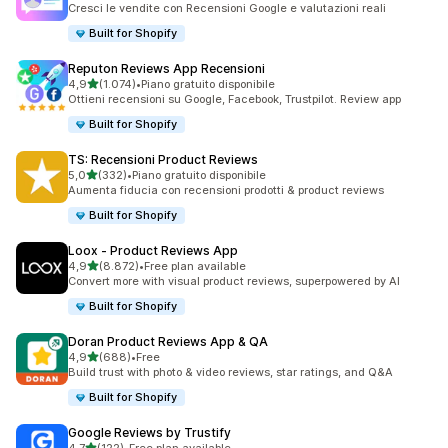
Cresci le vendite con Recensioni Google e valutazioni reali
Built for Shopify
Reputon Reviews App Recensioni
stelle su 5
4,9
(1.074)
•
Piano gratuito disponibile
1074 recensioni totali
Ottieni recensioni su Google, Facebook, Trustpilot. Review app
Built for Shopify
TS: Recensioni Product Reviews
stelle su 5
5,0
(332)
•
Piano gratuito disponibile
332 recensioni totali
Aumenta fiducia con recensioni prodotti & product reviews
Built for Shopify
Loox ‑ Product Reviews App
stelle su 5
4,9
(8.872)
•
Free plan available
8872 recensioni totali
Convert more with visual product reviews, superpowered by AI
Built for Shopify
Doran Product Reviews App & QA
stelle su 5
4,9
(688)
•
Free
688 recensioni totali
Build trust with photo & video reviews, star ratings, and Q&A
Built for Shopify
Google Reviews by Trustify
stelle su 5