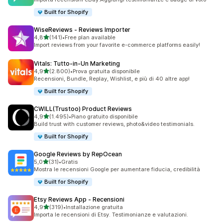
Built for Shopify
WiseReviews ‑ Reviews Importer
stelle su 5
4,8
(141)
•
Free plan available
141 recensioni totali
Import reviews from your favorite e-commerce platforms easily!
Vitals: Tutto‑in‑Un Marketing
stelle su 5
4,9
(2.800)
•
Prova gratuita disponibile
2800 recensioni totali
Recensioni, Bundle, Replay, Wishlist, e più di 40 altre app!
Built for Shopify
CWILL(Trustoo) Product Reviews
stelle su 5
4,9
(1.495)
•
Piano gratuito disponibile
1495 recensioni totali
Build trust with customer reviews, photo&video testimonials.
Built for Shopify
Google Reviews by RepOcean
stelle su 5
5,0
(31)
•
Gratis
31 recensioni totali
Mostra le recensioni Google per aumentare fiducia, credibilità
Built for Shopify
Etsy Reviews App ‑ Recensioni
stelle su 5
4,9
(319)
•
Installazione gratuita
319 recensioni totali
Importa le recensioni di Etsy. Testimonianze e valutazioni.