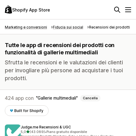
Shopify App Store
Marketing e conversioni
Fiducia sui social
Recensioni dei prodotti
Tutte le app di recensioni dei prodotti con
funzionalità di gallerie multimediali
Sfrutta le recensioni e le valutazioni dei clienti
per invogliare più persone ad acquistare i tuoi
prodotti.
424 app con
Gallerie multimediali
Cancella
Built for Shopify
Judge.me Recensioni & UGC
stelle su 5
5,0
(43.089)
•
Piano gratuito disponibile
43089 recensioni totali