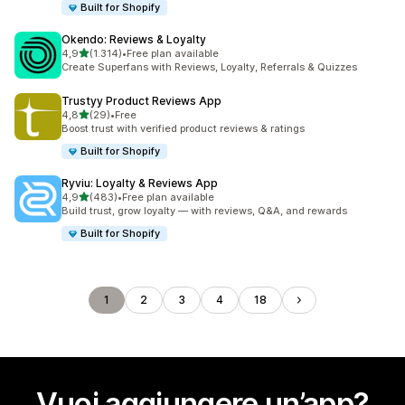
Built for Shopify
Okendo: Reviews & Loyalty
stelle su 5
4,9
(1.314)
•
Free plan available
1314 recensioni totali
Create Superfans with Reviews, Loyalty, Referrals & Quizzes
Trustyy Product Reviews App
stelle su 5
4,8
(29)
•
Free
29 recensioni totali
Boost trust with verified product reviews & ratings
Built for Shopify
Ryviu: Loyalty & Reviews App
stelle su 5
4,9
(483)
•
Free plan available
483 recensioni totali
Build trust, grow loyalty — with reviews, Q&A, and rewards
Built for Shopify
1
2
3
4
18
Vuoi aggiungere un’app?