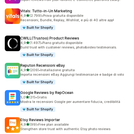
Vitals: Tutto‑in‑Un Marketing
stelle su 5
4,9
(2.799)
•
Prova gratuita disponibile
2799 recensioni totali
Recensioni, Bundle, Replay, Wishlist, e più di 40 altre app!
Built for Shopify
CWILL(Trustoo) Product Reviews
stelle su 5
4,9
(1.497)
•
Piano gratuito disponibile
1497 recensioni totali
Build trust with customer reviews, photo&video testimonials.
Built for Shopify
Reputon Recensioni eBay
stelle su 5
4,9
(209)
•
Installazione gratuita
209 recensioni totali
Importa recensioni eBay.Aggiungi testimonianze e badge di voto
Built for Shopify
Google Reviews by RepOcean
stelle su 5
5,0
(31)
•
Gratis
31 recensioni totali
Mostra le recensioni Google per aumentare fiducia, credibilità
Built for Shopify
Etsy Reviews Importer
stelle su 5
4,9
(99)
•
Free plan available
99 recensioni totali
Stengthen store trust with authentic Etsy photo reviews