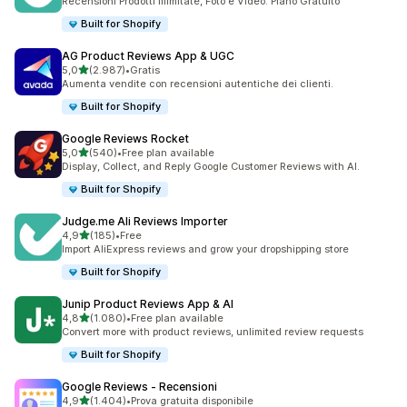
Recensioni Prodotti Illimitate, Foto e Video. Piano Gratuito
Built for Shopify
AG Product Reviews App & UGC
stelle su 5
5,0
(2.987)
•
Gratis
2987 recensioni totali
Aumenta vendite con recensioni autentiche dei clienti.
Built for Shopify
Google Reviews Rocket
stelle su 5
5,0
(540)
•
Free plan available
540 recensioni totali
Display, Collect, and Reply Google Customer Reviews with AI.
Built for Shopify
Judge.me Ali Reviews Importer
stelle su 5
4,9
(185)
•
Free
185 recensioni totali
Import AliExpress reviews and grow your dropshipping store
Built for Shopify
Junip Product Reviews App & AI
stelle su 5
4,8
(1.080)
•
Free plan available
1080 recensioni totali
Convert more with product reviews, unlimited review requests
Built for Shopify
Google Reviews ‑ Recensioni
stelle su 5
4,9
(1.404)
•
Prova gratuita disponibile
1404 recensioni totali