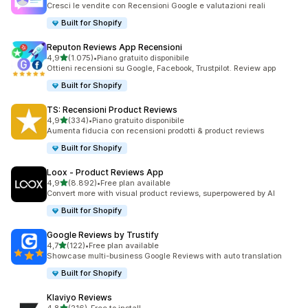
Cresci le vendite con Recensioni Google e valutazioni reali
Built for Shopify
Reputon Reviews App Recensioni
stelle su 5
4,9
(1.075)
•
Piano gratuito disponibile
1075 recensioni totali
Ottieni recensioni su Google, Facebook, Trustpilot. Review app
Built for Shopify
TS: Recensioni Product Reviews
stelle su 5
4,9
(334)
•
Piano gratuito disponibile
334 recensioni totali
Aumenta fiducia con recensioni prodotti & product reviews
Built for Shopify
Loox ‑ Product Reviews App
stelle su 5
4,9
(8.892)
•
Free plan available
8892 recensioni totali
Convert more with visual product reviews, superpowered by AI
Built for Shopify
Google Reviews by Trustify
stelle su 5
4,7
(122)
•
Free plan available
122 recensioni totali
Showcase multi-business Google Reviews with auto translation
Built for Shopify
Klaviyo Reviews
stelle su 5