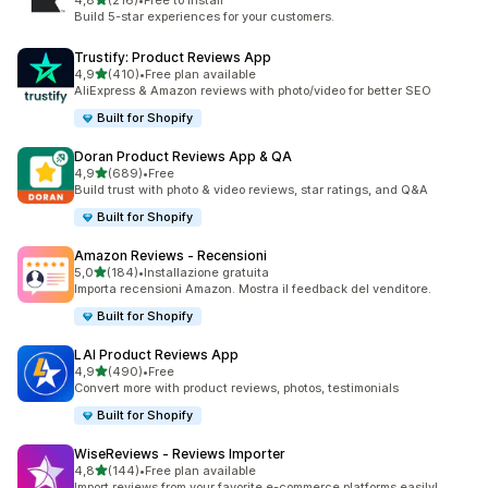
4,8
(216)
•
Free to install
216 recensioni totali
Build 5-star experiences for your customers.
Trustify: Product Reviews App
stelle su 5
4,9
(410)
•
Free plan available
410 recensioni totali
AliExpress & Amazon reviews with photo/video for better SEO
Built for Shopify
Doran Product Reviews App & QA
stelle su 5
4,9
(689)
•
Free
689 recensioni totali
Build trust with photo & video reviews, star ratings, and Q&A
Built for Shopify
Amazon Reviews ‑ Recensioni
stelle su 5
5,0
(184)
•
Installazione gratuita
184 recensioni totali
Importa recensioni Amazon. Mostra il feedback del venditore.
Built for Shopify
LAI Product Reviews App
stelle su 5
4,9
(490)
•
Free
490 recensioni totali
Convert more with product reviews, photos, testimonials
Built for Shopify
WiseReviews ‑ Reviews Importer
stelle su 5
4,8
(144)
•
Free plan available
144 recensioni totali
Import reviews from your favorite e-commerce platforms easily!