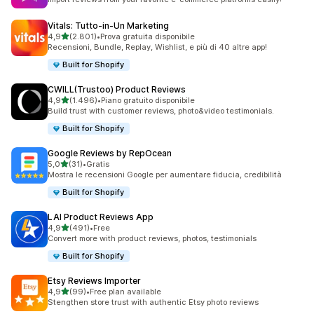
Vitals: Tutto‑in‑Un Marketing
stelle su 5
4,9
(2.801)
•
Prova gratuita disponibile
2801 recensioni totali
Recensioni, Bundle, Replay, Wishlist, e più di 40 altre app!
Built for Shopify
CWILL(Trustoo) Product Reviews
stelle su 5
4,9
(1.496)
•
Piano gratuito disponibile
1496 recensioni totali
Build trust with customer reviews, photo&video testimonials.
Built for Shopify
Google Reviews by RepOcean
stelle su 5
5,0
(31)
•
Gratis
31 recensioni totali
Mostra le recensioni Google per aumentare fiducia, credibilità
Built for Shopify
LAI Product Reviews App
stelle su 5
4,9
(491)
•
Free
491 recensioni totali
Convert more with product reviews, photos, testimonials
Built for Shopify
Etsy Reviews Importer
stelle su 5
4,9
(99)
•
Free plan available
99 recensioni totali
Stengthen store trust with authentic Etsy photo reviews