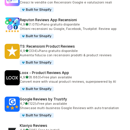
Cresci le vendite con Recensioni Google e valutazioni reali
Built for Shopify
Reputon Reviews App Recensioni
stelle su 5
4,9
(1.075)
•
Piano gratuito disponibile
1075 recensioni totali
Ottieni recensioni su Google, Facebook, Trustpilot. Review app
Built for Shopify
TS: Recensioni Product Reviews
stelle su 5
4,9
(334)
•
Piano gratuito disponibile
334 recensioni totali
Aumenta fiducia con recensioni prodotti & product reviews
Built for Shopify
Loox ‑ Product Reviews App
stelle su 5
4,9
(8.883)
•
Free plan available
8883 recensioni totali
Convert more with visual product reviews, superpowered by AI
Built for Shopify
Google Reviews by Trustify
stelle su 5
4,7
(122)
•
Free plan available
122 recensioni totali
Showcase multi-business Google Reviews with auto translation
Built for Shopify
Klaviyo Reviews
stelle su 5