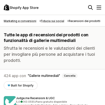
Shopify App Store
Marketing e conversioni
Fiducia sui social
Recensioni dei prodotti
Tutte le app di recensioni dei prodotti con
funzionalità di gallerie multimediali
Sfrutta le recensioni e le valutazioni dei clienti
per invogliare più persone ad acquistare i tuoi
prodotti.
424 app con
Gallerie multimediali
Cancella
Built for Shopify
Judge.me Recensioni & UGC
stelle su 5
5,0
(43.059)
•
Piano gratuito disponibile
43059 recensioni totali