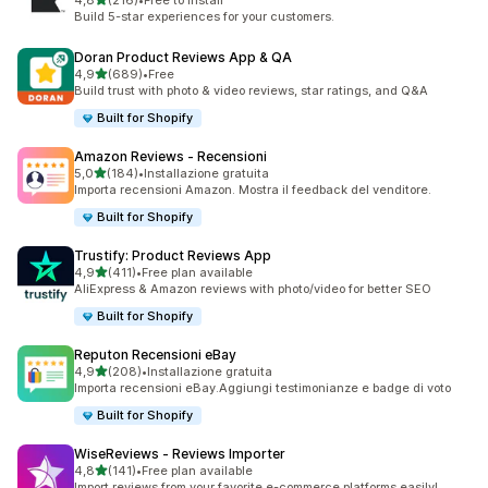
4,8
(216)
•
Free to install
216 recensioni totali
Build 5-star experiences for your customers.
Doran Product Reviews App & QA
stelle su 5
4,9
(689)
•
Free
689 recensioni totali
Build trust with photo & video reviews, star ratings, and Q&A
Built for Shopify
Amazon Reviews ‑ Recensioni
stelle su 5
5,0
(184)
•
Installazione gratuita
184 recensioni totali
Importa recensioni Amazon. Mostra il feedback del venditore.
Built for Shopify
Trustify: Product Reviews App
stelle su 5
4,9
(411)
•
Free plan available
411 recensioni totali
AliExpress & Amazon reviews with photo/video for better SEO
Built for Shopify
Reputon Recensioni eBay
stelle su 5
4,9
(208)
•
Installazione gratuita
208 recensioni totali
Importa recensioni eBay.Aggiungi testimonianze e badge di voto
Built for Shopify
WiseReviews ‑ Reviews Importer
stelle su 5
4,8
(141)
•
Free plan available
141 recensioni totali
Import reviews from your favorite e-commerce platforms easily!