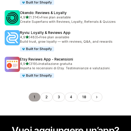
Built for Shopify
Okendo: Reviews & Loyalty
stelle su 5
4,9
(1.314)
•
Free plan available
1314 recensioni totali
Create Superfans with Reviews, Loyalty, Referrals & Quizzes
Ryviu: Loyalty & Reviews App
stelle su 5
4,9
(483)
•
Free plan available
483 recensioni totali
Build trust, grow loyalty — with reviews, Q&A, and rewards
Built for Shopify
Etsy Reviews App ‑ Recensioni
stelle su 5
4,9
(319)
•
Installazione gratuita
319 recensioni totali
Importa le recensioni di Etsy. Testimonianze e valutazioni.
Built for Shopify
1
2
3
4
18
Vuoi aggiungere un’app?