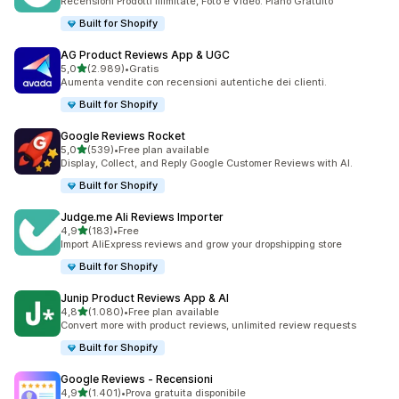
Recensioni Prodotti Illimitate, Foto e Video. Piano Gratuito
Built for Shopify
AG Product Reviews App & UGC
stelle su 5
5,0
(2.989)
•
Gratis
2989 recensioni totali
Aumenta vendite con recensioni autentiche dei clienti.
Built for Shopify
Google Reviews Rocket
stelle su 5
5,0
(539)
•
Free plan available
539 recensioni totali
Display, Collect, and Reply Google Customer Reviews with AI.
Built for Shopify
Judge.me Ali Reviews Importer
stelle su 5
4,9
(183)
•
Free
183 recensioni totali
Import AliExpress reviews and grow your dropshipping store
Built for Shopify
Junip Product Reviews App & AI
stelle su 5
4,8
(1.080)
•
Free plan available
1080 recensioni totali
Convert more with product reviews, unlimited review requests
Built for Shopify
Google Reviews ‑ Recensioni
stelle su 5
4,9
(1.401)
•
Prova gratuita disponibile
1401 recensioni totali