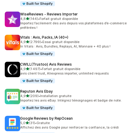
Built for Shopify
WiseReviews ‑ Reviews Importer
étoile(s) sur 5
4,8
(144)
•
Forfait gratuit disponible
144 avis au total
Importez facilement des avis depuis vos plateformes d’e-commerce
préférées !
Vitals : Avis, Packs, IA (40+)
étoile(s) sur 5
4,9
(2 799)
•
Essai gratuit disponible
2799 avis au total
In Vitals : Avis, Bundles, Replays, AI, Monnaie + 40 plus !
Built for Shopify
CWILL(Trustoo) Avis Reviews
étoile(s) sur 5
4,9
(1 497)
•
Forfait gratuit disponible
1497 avis au total
avis client trust, Aliexpress importer, unlimited requests
Built for Shopify
Reputon Avis Ebay
étoile(s) sur 5
4,9
(209)
•
Installation gratuite
209 avis au total
Importez les avis eBay. Intégrez témoignages et badge de note.
Built for Shopify
Google Reviews by RepOcean
étoile(s) sur 5
5,0
(31)
•
Gratuite
31 avis au total
Affichez des avis Google pour renforcer la confiance, la crédi