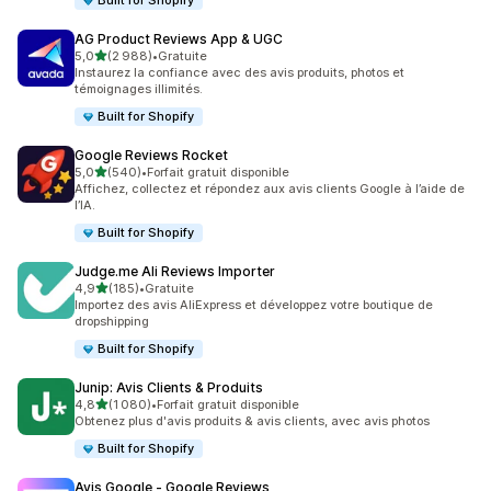
Built for Shopify
AG Product Reviews App & UGC
étoile(s) sur 5
5,0
(2 988)
•
Gratuite
2988 avis au total
Instaurez la confiance avec des avis produits, photos et
témoignages illimités.
Built for Shopify
Google Reviews Rocket
étoile(s) sur 5
5,0
(540)
•
Forfait gratuit disponible
540 avis au total
Affichez, collectez et répondez aux avis clients Google à l’aide de
l’IA.
Built for Shopify
Judge.me Ali Reviews Importer
étoile(s) sur 5
4,9
(185)
•
Gratuite
185 avis au total
Importez des avis AliExpress et développez votre boutique de
dropshipping
Built for Shopify
Junip: Avis Clients & Produits
étoile(s) sur 5
4,8
(1 080)
•
Forfait gratuit disponible
1080 avis au total
Obtenez plus d'avis produits & avis clients, avec avis photos
Built for Shopify
Avis Google ‑ Google Reviews