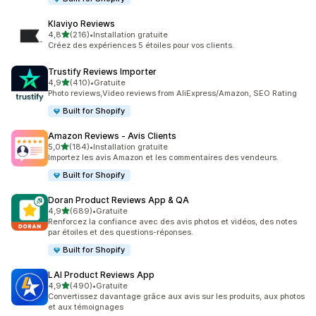
Klaviyo Reviews
étoile(s) sur 5
4,8
(216)
•
Installation gratuite
216 avis au total
Créez des expériences 5 étoiles pour vos clients.
Trustify Reviews Importer
étoile(s) sur 5
4,9
(410)
•
Gratuite
410 avis au total
Photo reviews,Video reviews from AliExpress/Amazon, SEO Rating
Built for Shopify
Amazon Reviews ‑ Avis Clients
étoile(s) sur 5
5,0
(184)
•
Installation gratuite
184 avis au total
Importez les avis Amazon et les commentaires des vendeurs.
Built for Shopify
Doran Product Reviews App & QA
étoile(s) sur 5
4,9
(689)
•
Gratuite
689 avis au total
Renforcez la confiance avec des avis photos et vidéos, des notes
par étoiles et des questions-réponses.
Built for Shopify
LAI Product Reviews App
étoile(s) sur 5
4,9
(490)
•
Gratuite
490 avis au total
Convertissez davantage grâce aux avis sur les produits, aux photos
et aux témoignages