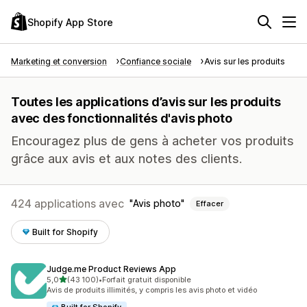
Shopify App Store
Marketing et conversion
Confiance sociale
Avis sur les produits
Toutes les applications d’avis sur les produits
avec des fonctionnalités d'avis photo
Encouragez plus de gens à acheter vos produits
grâce aux avis et aux notes des clients.
424 applications avec
Avis photo
Effacer
Built for Shopify
Judge.me Product Reviews App
étoile(s) sur 5
5,0
(43 100)
•
Forfait gratuit disponible
43100 avis au total
Avis de produits illimités, y compris les avis photo et vidéo