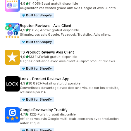
étoile(s) sur 5
4,9
(1 405)
•
Essai gratuit disponible
1405 avis au total
Augmentez vos ventes grâce aux Avis Google et Avis Clients
Built for Shopify
Reputon Reviews ‑ Avis Client
étoile(s) sur 5
4,9
(1 075)
•
Forfait gratuit disponible
1075 avis au total
Stimulez vos avis Google, Facebook, Trustpilot. Avis client.
Built for Shopify
TS Product Reviews Avis Client
étoile(s) sur 5
4,9
(334)
•
Forfait gratuit disponible
334 avis au total
Gagnez confiance avec avis client & import product reviews
Built for Shopify
Loox ‑ Product Reviews App
étoile(s) sur 5
4,9
(8 892)
•
Forfait gratuit disponible
8892 avis au total
Convertissez davantage avec des avis visuels sur les produits,
optimisés par l’IA
Built for Shopify
Google Reviews by Trustify
étoile(s) sur 5
4,7
(122)
•
Forfait gratuit disponible
122 avis au total
Affichez vos avis Google multi-établissements avec traduction
automatique
Built for Shopify