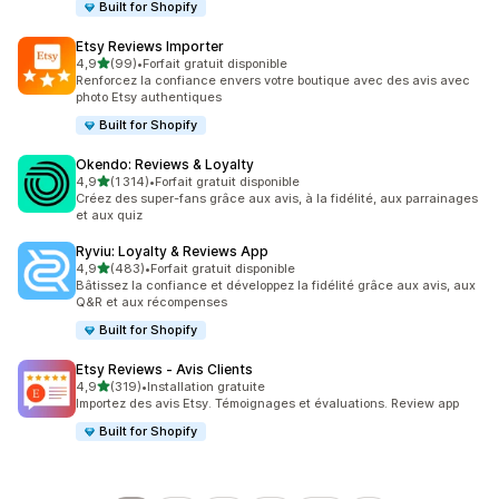
Built for Shopify
Etsy Reviews Importer
étoile(s) sur 5
4,9
(99)
•
Forfait gratuit disponible
99 avis au total
Renforcez la confiance envers votre boutique avec des avis avec
photo Etsy authentiques
Built for Shopify
Okendo: Reviews & Loyalty
étoile(s) sur 5
4,9
(1 314)
•
Forfait gratuit disponible
1314 avis au total
Créez des super-fans grâce aux avis, à la fidélité, aux parrainages
et aux quiz
Ryviu: Loyalty & Reviews App
étoile(s) sur 5
4,9
(483)
•
Forfait gratuit disponible
483 avis au total
Bâtissez la confiance et développez la fidélité grâce aux avis, aux
Q&R et aux récompenses
Built for Shopify
Etsy Reviews ‑ Avis Clients
étoile(s) sur 5
4,9
(319)
•
Installation gratuite
319 avis au total
Importez des avis Etsy. Témoignages et évaluations. Review app
Built for Shopify