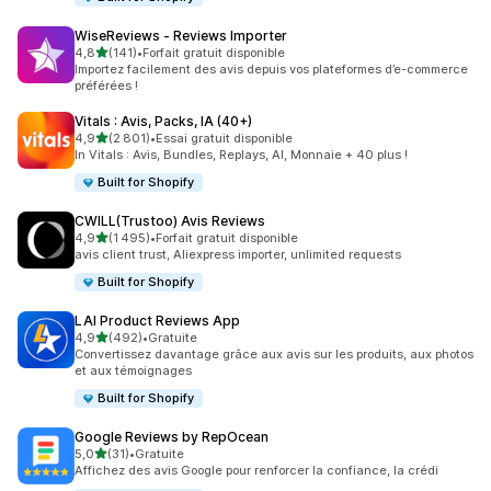
WiseReviews ‑ Reviews Importer
étoile(s) sur 5
4,8
(141)
•
Forfait gratuit disponible
141 avis au total
Importez facilement des avis depuis vos plateformes d’e-commerce
préférées !
Vitals : Avis, Packs, IA (40+)
étoile(s) sur 5
4,9
(2 801)
•
Essai gratuit disponible
2801 avis au total
In Vitals : Avis, Bundles, Replays, AI, Monnaie + 40 plus !
Built for Shopify
CWILL(Trustoo) Avis Reviews
étoile(s) sur 5
4,9
(1 495)
•
Forfait gratuit disponible
1495 avis au total
avis client trust, Aliexpress importer, unlimited requests
Built for Shopify
LAI Product Reviews App
étoile(s) sur 5
4,9
(492)
•
Gratuite
492 avis au total
Convertissez davantage grâce aux avis sur les produits, aux photos
et aux témoignages
Built for Shopify
Google Reviews by RepOcean
étoile(s) sur 5
5,0
(31)
•
Gratuite
31 avis au total
Affichez des avis Google pour renforcer la confiance, la crédi