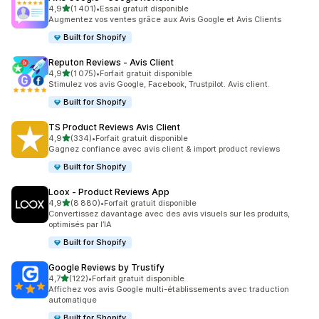
étoile(s) sur 5
4,9
(1 401)
•
Essai gratuit disponible
1401 avis au total
Augmentez vos ventes grâce aux Avis Google et Avis Clients
Built for Shopify
Reputon Reviews ‑ Avis Client
étoile(s) sur 5
4,9
(1 075)
•
Forfait gratuit disponible
1075 avis au total
Stimulez vos avis Google, Facebook, Trustpilot. Avis client.
Built for Shopify
TS Product Reviews Avis Client
étoile(s) sur 5
4,9
(334)
•
Forfait gratuit disponible
334 avis au total
Gagnez confiance avec avis client & import product reviews
Built for Shopify
Loox ‑ Product Reviews App
étoile(s) sur 5
4,9
(8 880)
•
Forfait gratuit disponible
8880 avis au total
Convertissez davantage avec des avis visuels sur les produits,
optimisés par l’IA
Built for Shopify
Google Reviews by Trustify
étoile(s) sur 5
4,7
(122)
•
Forfait gratuit disponible
122 avis au total
Affichez vos avis Google multi-établissements avec traduction
automatique
Built for Shopify