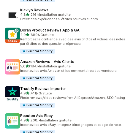
Klaviyo Reviews
étoile(s) sur 5
4,8
(216)
•
Installation gratuite
216 avis au total
Créez des expériences 5 étoiles pour vos clients.
Doran Product Reviews App & QA
étoile(s) sur 5
4,9
(689)
•
Gratuite
689 avis au total
Renforcez la confiance avec des avis photos et vidéos, des notes
par étoiles et des questions-réponses.
Built for Shopify
Amazon Reviews ‑ Avis Clients
étoile(s) sur 5
5,0
(184)
•
Installation gratuite
184 avis au total
Importez les avis Amazon et les commentaires des vendeurs.
Built for Shopify
Trustify Reviews Importer
étoile(s) sur 5
4,9
(411)
•
Gratuite
411 avis au total
Photo reviews,Video reviews from AliExpress/Amazon, SEO Rating
Built for Shopify
Reputon Avis Ebay
étoile(s) sur 5
4,9
(208)
•
Installation gratuite
208 avis au total
Importez les avis eBay. Intégrez témoignages et badge de note.
Built for Shopify