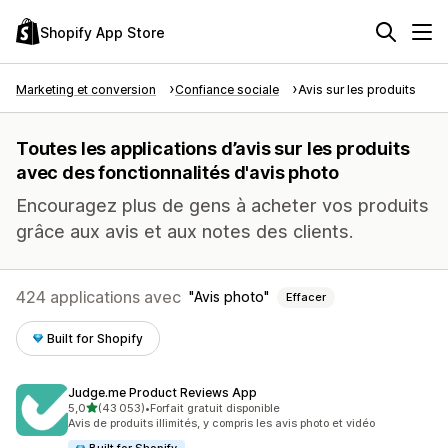
Shopify App Store
Marketing et conversion
Confiance sociale
Avis sur les produits
Toutes les applications d’avis sur les produits
avec des fonctionnalités d'avis photo
Encouragez plus de gens à acheter vos produits
grâce aux avis et aux notes des clients.
424 applications avec
Avis photo
Effacer
Built for Shopify
Judge.me Product Reviews App
étoile(s) sur 5
5,0
(43 053)
•
Forfait gratuit disponible
43053 avis au total
Avis de produits illimités, y compris les avis photo et vidéo