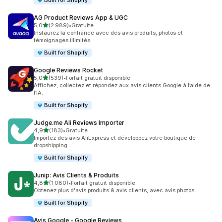
Built for Shopify
AG Product Reviews App & UGC
étoile(s) sur 5
5,0
(2 989)
•
Gratuite
2989 avis au total
Instaurez la confiance avec des avis produits, photos et
témoignages illimités.
Built for Shopify
Google Reviews Rocket
étoile(s) sur 5
5,0
(539)
•
Forfait gratuit disponible
539 avis au total
Affichez, collectez et répondez aux avis clients Google à l’aide de
l’IA.
Built for Shopify
Judge.me Ali Reviews Importer
étoile(s) sur 5
4,9
(183)
•
Gratuite
183 avis au total
Importez des avis AliExpress et développez votre boutique de
dropshipping
Built for Shopify
Junip: Avis Clients & Produits
étoile(s) sur 5
4,8
(1 080)
•
Forfait gratuit disponible
1080 avis au total
Obtenez plus d'avis produits & avis clients, avec avis photos
Built for Shopify
Avis Google ‑ Google Reviews