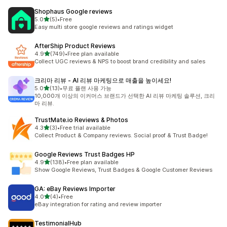
Shophaus Google reviews
별 5개 중
5.0
(5)
•
Free
총 리뷰 5개
Easy multi store google reviews and ratings widget
AfterShip Product Reviews
별 5개 중
4.9
(749)
•
Free plan available
총 리뷰 749개
Collect UGC reviews & NPS to boost brand credibility and sales
크리마 리뷰 ‑ AI 리뷰 마케팅으로 매출을 높이세요!
별 5개 중
5.0
(13)
•
무료 플랜 사용 가능
총 리뷰 13개
10,000개 이상의 이커머스 브랜드가 선택한 AI 리뷰 마케팅 솔루션, 크리
마 리뷰.
TrustMate.io Reviews & Photos
별 5개 중
4.3
(3)
•
Free trial available
총 리뷰 3개
Collect Product & Company reviews. Social proof & Trust Badge!
Google Reviews Trust Badges HP
별 5개 중
4.9
(138)
•
Free plan available
총 리뷰 138개
Show Google Reviews, Trust Badges & Google Customer Reviews
GA: eBay Reviews Importer
별 5개 중
4.0
(4)
•
Free
총 리뷰 4개
eBay integration for rating and review importer
TestimonialHub