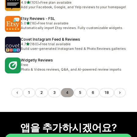
별 5개 중
4.9
(105)
•
Free plan available
총 리뷰 105개
Add your Facebook, Google, and Yelp reviews to your homepage!
Etsy Reviews ‑ FSL
별 5개 중
5.0
(16)
•
Free trial available
총 리뷰 16개
Automatically import Etsy reviews. Fully customizable widgets.
Covet Instagram Feed & Reviews
별 5개 중
4.7
(180)
•
Free trial available
총 리뷰 180개
Build user-generated Instagram feed & Photo Reviews galleries
Widgetly Reviews
Free
Photo & Videos reviews, Q&A, and AI-powered review imports
1
2
3
4
5
6
18
앱을 추가하시겠어요?