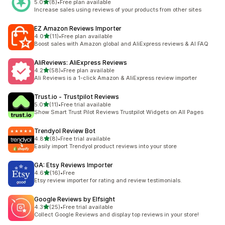
별 5개 중
5.0
(8)
•
Free plan available
총 리뷰 8개
Increase sales using reviews of your products from other sites
EZ Amazon Reviews Importer
별 5개 중
4.0
(11)
•
Free plan available
총 리뷰 11개
Boost sales with Amazon global and AliExpress reviews & AI FAQ
AliReviews: AliExpress Reviews
별 5개 중
4.2
(58)
•
Free plan available
총 리뷰 58개
Ali Reviews is a 1-click Amazon & AliExpress review importer
Trust.io ‑ Trustpilot Reviews
별 5개 중
5.0
(11)
•
Free trial available
총 리뷰 11개
Show Smart Trust Pilot Reviews Trustpilot Widgets on All Pages
Trendyol Review Bot
별 5개 중
4.8
(8)
•
Free trial available
총 리뷰 8개
Easily import Trendyol product reviews into your store
GA: Etsy Reviews Importer
별 5개 중
4.6
(16)
•
Free
총 리뷰 16개
Etsy review importer for rating and review testimonials.
Google Reviews by Elfsight
별 5개 중
4.3
(25)
•
Free trial available
총 리뷰 25개
Collect Google Reviews and display top reviews in your store!