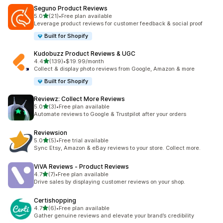
Seguno Product Reviews
별 5개 중
5.0
(21)
•
Free plan available
총 리뷰 21개
Leverage product reviews for customer feedback & social proof
Built for Shopify
Kudobuzz Product Reviews & UGC
별 5개 중
4.4
(139)
•
$19.99/month
총 리뷰 139개
Collect & display photo reviews from Google, Amazon & more
Built for Shopify
Reviewz: Collect More Reviews
별 5개 중
5.0
(3)
•
Free plan available
총 리뷰 3개
Automate reviews to Google & Trustpilot after your orders
Reviewsion
별 5개 중
5.0
(5)
•
Free trial available
총 리뷰 5개
Sync Etsy, Amazon & eBay reviews to your store. Collect more.
ViVA Reviews ‑ Product Reviews
별 5개 중
4.7
(7)
•
Free plan available
총 리뷰 7개
Drive sales by displaying customer reviews on your shop.
Certishopping
별 5개 중
4.7
(6)
•
Free plan available
총 리뷰 6개
Gather genuine reviews and elevate your brand’s credibility