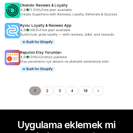
Okendo: Reviews & Loyalty
5 yıldız üzerinden
4,9
(1.314)
•
Free plan available
toplam 1314 değerlendirme
Create Superfans with Reviews, Loyalty, Referrals & Quizzes
Ryviu: Loyalty & Reviews App
5 yıldız üzerinden
4,9
(483)
•
Free plan available
toplam 483 değerlendirme
Build trust, grow loyalty — with reviews, Q&A, and rewards
Built for Shopify
Reputon Etsy Yorumları
5 yıldız üzerinden
4,9
(319)
•
Ücretsiz yükleme
toplam 319 değerlendirme
Etsy yorumlarını içe aktarın ve otomatik senkronize edin
Built for Shopify
1
2
3
4
18
Uygulama eklemek mi