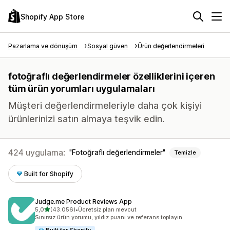
Shopify App Store
Pazarlama ve dönüşüm
Sosyal güven
Ürün değerlendirmeleri
fotoğraflı değerlendirmeler özelliklerini içeren
tüm ürün yorumları uygulamaları
Müşteri değerlendirmeleriyle daha çok kişiyi
ürünlerinizi satın almaya teşvik edin.
424 uygulama:
Fotoğraflı değerlendirmeler
Temizle
Built for Shopify
Judge.me Product Reviews App
5 yıldız üzerinden
5,0
(43.056)
•
Ücretsiz plan mevcut
toplam 43056 değerlendirme
Sınırsız ürün yorumu, yıldız puanı ve referans toplayın.