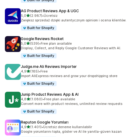
Built for Shopify
AG Product Reviews App & UGC
5 yıldız üzerinden
5,0
(2.987)
•
Ücretsiz
toplam 2987 değerlendirme
Zwiększ sprzedaż dzięki autentycznym opiniom i ocena klientów.
Built for Shopify
Google Reviews Rocket
5 yıldız üzerinden
5,0
(539)
•
Free plan available
toplam 539 değerlendirme
Display, Collect, and Reply Google Customer Reviews with AI.
Built for Shopify
Judge.me Ali Reviews Importer
5 yıldız üzerinden
4,9
(185)
•
Free
toplam 185 değerlendirme
Import AliExpress reviews and grow your dropshipping store
Built for Shopify
Junip Product Reviews App & AI
5 yıldız üzerinden
4,8
(1.080)
•
Free plan available
toplam 1080 değerlendirme
Convert more with product reviews, unlimited review requests
Built for Shopify
Reputon Google Yorumları
5 yıldız üzerinden
4,9
(1.401)
•
Ücretsiz deneme kullanılabilir
toplam 1401 değerlendirme
Google yorumlarını topla, göster ve AI ile yanıtla-güven kazan