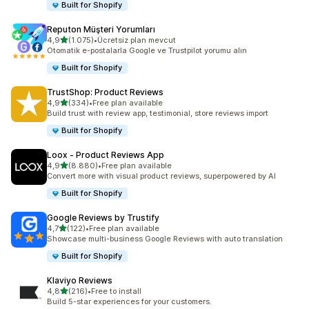
Built for Shopify
Reputon Müşteri Yorumları
5 yıldız üzerinden
4,9
(1.075)
•
Ücretsiz plan mevcut
toplam 1075 değerlendirme
Otomatik e-postalarla Google ve Trustpilot yorumu alın
Built for Shopify
TrustShop: Product Reviews
5 yıldız üzerinden
4,9
(334)
•
Free plan available
toplam 334 değerlendirme
Build trust with review app, testimonial, store reviews import
Built for Shopify
Loox ‑ Product Reviews App
5 yıldız üzerinden
4,9
(8.880)
•
Free plan available
toplam 8880 değerlendirme
Convert more with visual product reviews, superpowered by AI
Built for Shopify
Google Reviews by Trustify
5 yıldız üzerinden
4,7
(122)
•
Free plan available
toplam 122 değerlendirme
Showcase multi-business Google Reviews with auto translation
Built for Shopify
Klaviyo Reviews
5 yıldız üzerinden
4,8
(216)
•
Free to install
toplam 216 değerlendirme
Build 5-star experiences for your customers.