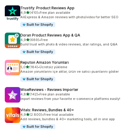
Trustify: Product Reviews App
5 yıldız üzerinden
4,9
(410)
•
Free plan available
toplam 410 değerlendirme
AliExpress & Amazon reviews with photo/video for better SEO
Built for Shopify
Doran Product Reviews App & QA
5 yıldız üzerinden
4,9
(689)
•
Free
toplam 689 değerlendirme
Build trust with photo & video reviews, star ratings, and Q&A
Built for Shopify
Reputon Amazon Yorumları
5 yıldız üzerinden
5,0
(184)
•
Ücretsiz yükleme
toplam 184 değerlendirme
Amazon yorumlarını içe aktar, ürün ve satıcı puanlarını göster
Built for Shopify
WiseReviews ‑ Reviews Importer
5 yıldız üzerinden
4,8
(142)
•
Free plan available
toplam 142 değerlendirme
Import reviews from your favorite e-commerce platforms easily!
Vitals: Reviews, Bundles & 40+
5 yıldız üzerinden
4,9
(2.800)
•
Free trial available
toplam 2800 değerlendirme
Add reviews, bundles & 40+ marketing tools, all in one app
Built for Shopify