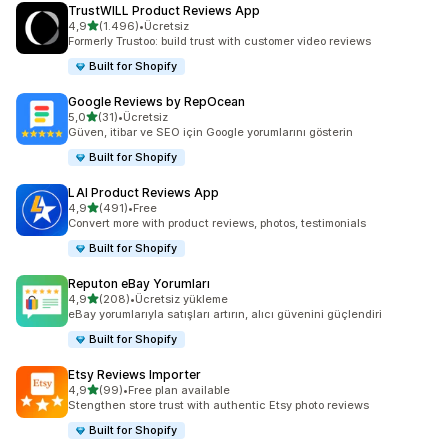
TrustWILL Product Reviews App
5 yıldız üzerinden
4,9
(1.496)
•
Ücretsiz
toplam 1496 değerlendirme
Formerly Trustoo: build trust with customer video reviews
Built for Shopify
Google Reviews by RepOcean
5 yıldız üzerinden
5,0
(31)
•
Ücretsiz
toplam 31 değerlendirme
Güven, itibar ve SEO için Google yorumlarını gösterin
Built for Shopify
LAI Product Reviews App
5 yıldız üzerinden
4,9
(491)
•
Free
toplam 491 değerlendirme
Convert more with product reviews, photos, testimonials
Built for Shopify
Reputon eBay Yorumları
5 yıldız üzerinden
4,9
(208)
•
Ücretsiz yükleme
toplam 208 değerlendirme
eBay yorumlarıyla satışları artırın, alıcı güvenini güçlendiri
Built for Shopify
Etsy Reviews Importer
5 yıldız üzerinden
4,9
(99)
•
Free plan available
toplam 99 değerlendirme
Stengthen store trust with authentic Etsy photo reviews
Built for Shopify