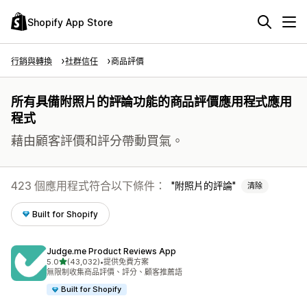
Shopify App Store
行銷與轉換
社群信任
商品評價
所有具備附照片的評論功能的商品評價應用程式應用
程式
藉由顧客評價和評分帶動買氣。
423 個應用程式符合以下條件：
附照片的評論
清除
Built for Shopify
Judge.me Product Reviews App
滿分 5 顆星
5.0
(43,032)
•
提供免費方案
共有 43032 則評價
無限制收集商品評價、評分、顧客推薦語
Built for Shopify