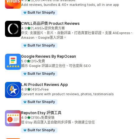
4.9
(2,801)
•
Free trial available
共有 2801 則評價
Add reviews, bundles & 40+ marketing tools, all in one app
Built for Shopify
CWILL商品評價 Product Reviews
滿分 5 顆星
4.9
(1,495)
•
提供免費方案
共有 1495 則評價
中文: 支援圖片、影片、自動評論，打造真實社會認證。支援 AliExpress、
Amazon、Google匯入評論。
Built for Shopify
Google Reviews By RepOcean
滿分 5 顆星
5.0
(31)
•
免費
共有 31 則評價
顯示 Google 評論以建立信任、可信度與 SEO
Built for Shopify
LAI Product Reviews App
滿分 5 顆星
4.9
(491)
•
Free
共有 491 則評價
Convert more with product reviews, photos, testimonials
Built for Shopify
Reputon Etsy 評價工具
滿分 5 顆星
4.9
(319)
•
免費安裝
共有 319 則評價
從 Etsy 商店匯入並自動同步評價，快速建立信任
Built for Shopify