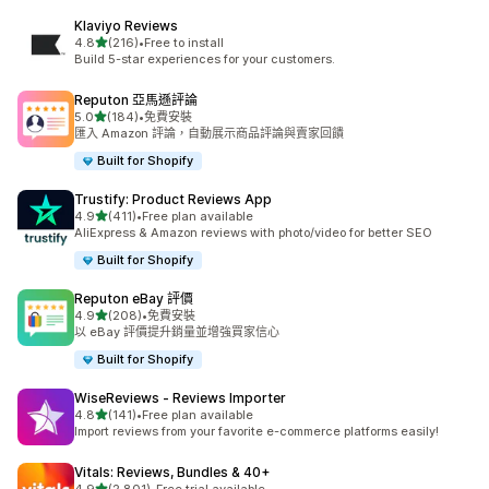
Klaviyo Reviews
滿分 5 顆星
4.8
(216)
•
Free to install
共有 216 則評價
Build 5-star experiences for your customers.
Reputon 亞馬遜評論
滿分 5 顆星
5.0
(184)
•
免費安裝
共有 184 則評價
匯入 Amazon 評論，自動展示商品評論與賣家回饋
Built for Shopify
Trustify: Product Reviews App
滿分 5 顆星
4.9
(411)
•
Free plan available
共有 411 則評價
AliExpress & Amazon reviews with photo/video for better SEO
Built for Shopify
Reputon eBay 評價
滿分 5 顆星
4.9
(208)
•
免費安裝
共有 208 則評價
以 eBay 評價提升銷量並增強買家信心
Built for Shopify
WiseReviews ‑ Reviews Importer
滿分 5 顆星
4.8
(141)
•
Free plan available
共有 141 則評價
Import reviews from your favorite e-commerce platforms easily!
Vitals: Reviews, Bundles & 40+
滿分 5 顆星