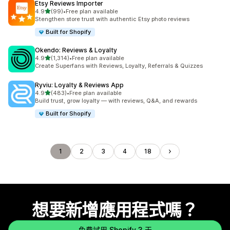
Etsy Reviews Importer
滿分 5 顆星
4.9
(99)
•
Free plan available
共有 99 則評價
Stengthen store trust with authentic Etsy photo reviews
Built for Shopify
Okendo: Reviews & Loyalty
滿分 5 顆星
4.9
(1,314)
•
Free plan available
共有 1314 則評價
Create Superfans with Reviews, Loyalty, Referrals & Quizzes
Ryviu: Loyalty & Reviews App
滿分 5 顆星
4.9
(483)
•
Free plan available
共有 483 則評價
Build trust, grow loyalty — with reviews, Q&A, and rewards
Built for Shopify
1
2
3
4
18
想要新增應用程式嗎？
免費試用 Shopify 3 天