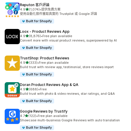
Reputon 客戶評論
滿分 5 顆星
4.9
(1,074)
•
提供免費方案
共有 1074 則評價
使用自動化郵件獲取真實的 Trustpilot 或 Google 評論
Built for Shopify
Loox ‑ Product Reviews App
滿分 5 顆星
4.9
(8,876)
•
Free plan available
共有 8876 則評價
Convert more with visual product reviews, superpowered by AI
Built for Shopify
TrustShop: Product Reviews
滿分 5 顆星
4.9
(333)
•
Free plan available
共有 333 則評價
Build trust with review app, testimonial, store reviews import
Built for Shopify
Doran Product Reviews App & QA
滿分 5 顆星
4.9
(688)
•
Free
共有 688 則評價
Build trust with photo & video reviews, star ratings, and Q&A
Built for Shopify
Google Reviews by Trustify
滿分 5 顆星
4.7
(122)
•
Free plan available
共有 122 則評價
Showcase multi-business Google Reviews with auto translation
Built for Shopify