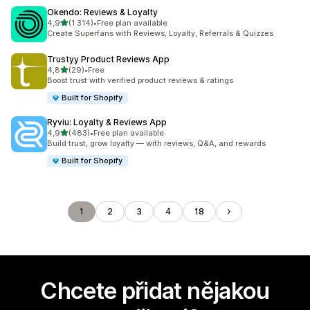
Okendo: Reviews & Loyalty
z 5 hvězd
4,9
(1 314)
•
Free plan available
Celkový počet recenzí: 1314
Create Superfans with Reviews, Loyalty, Referrals & Quizzes
Trustyy Product Reviews App
z 5 hvězd
4,8
(29)
•
Free
Celkový počet recenzí: 29
Boost trust with verified product reviews & ratings
Built for Shopify
Ryviu: Loyalty & Reviews App
z 5 hvězd
4,9
(483)
•
Free plan available
Celkový počet recenzí: 483
Build trust, grow loyalty — with reviews, Q&A, and rewards
Built for Shopify
1
2
3
4
18
Chcete přidat nějakou