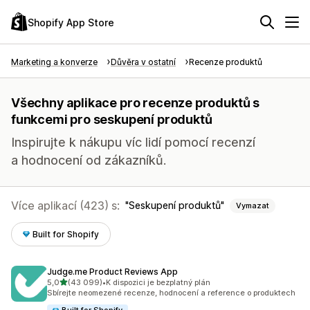
Shopify App Store
Marketing a konverze
Důvěra v ostatní
Recenze produktů
Všechny aplikace pro recenze produktů s
funkcemi pro seskupení produktů
Inspirujte k nákupu víc lidí pomocí recenzí
a hodnocení od zákazníků.
Více aplikací (423) s:
Seskupení produktů
Vymazat
Built for Shopify
Judge.me Product Reviews App
z 5 hvězd
5,0
(43 099)
•
K dispozici je bezplatný plán
Celkový počet recenzí: 43099
Sbírejte neomezené recenze, hodnocení a reference o produktech