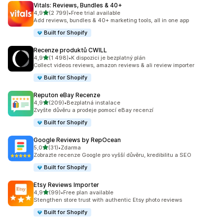
Vitals: Reviews, Bundles & 40+
z 5 hvězd
4,9
(2 799)
•
Free trial available
Celkový počet recenzí: 2799
Add reviews, bundles & 40+ marketing tools, all in one app
Built for Shopify
Recenze produktů CWILL
z 5 hvězd
4,9
(1 498)
•
K dispozici je bezplatný plán
Celkový počet recenzí: 1498
Collect videos reviews, amazon reviews & ali review importer
Built for Shopify
Reputon eBay Recenze
z 5 hvězd
4,9
(209)
•
Bezplatná instalace
Celkový počet recenzí: 209
Zvyšte důvěru a prodeje pomocí eBay recenzí
Built for Shopify
Google Reviews by RepOcean
z 5 hvězd
5,0
(31)
•
Zdarma
Celkový počet recenzí: 31
Zobrazte recenze Google pro vyšší důvěru, kredibilitu a SEO
Built for Shopify
Etsy Reviews Importer
z 5 hvězd
4,9
(99)
•
Free plan available
Celkový počet recenzí: 99
Stengthen store trust with authentic Etsy photo reviews
Built for Shopify