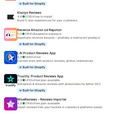
Built for Shopify
Klaviyo Reviews
z 5 hvězd
4,8
(216)
•
Free to install
Celkový počet recenzí: 216
Build 5-star experiences for your customers.
Recenze Amazon od Reputon
z 5 hvězd
5,0
(184)
•
Bezplatná instalace
Celkový počet recenzí: 184
Importujte recenze Amazon – produkty a hodnocení prodejce
Built for Shopify
LAI Product Reviews App
z 5 hvězd
4,9
(490)
•
Free
Celkový počet recenzí: 490
Convert more with product reviews, photos, testimonials
Built for Shopify
Trustify: Product Reviews App
z 5 hvězd
4,9
(410)
•
Free plan available
Celkový počet recenzí: 410
AliExpress & Amazon reviews with photo/video for better SEO
Built for Shopify
WiseReviews ‑ Reviews Importer
z 5 hvězd
4,8
(144)
•
Free plan available
Celkový počet recenzí: 144
Import reviews from your favorite e-commerce platforms easily!