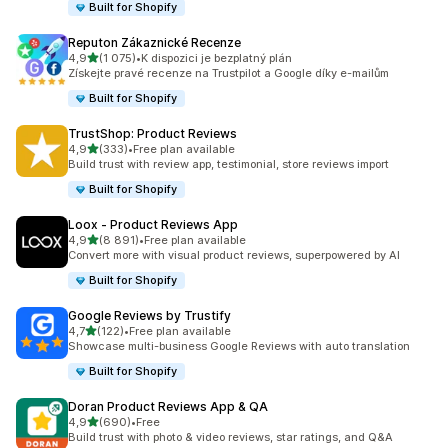
Built for Shopify
Reputon Zákaznické Recenze
z 5 hvězd
4,9
(1 075)
•
K dispozici je bezplatný plán
Celkový počet recenzí: 1075
Získejte pravé recenze na Trustpilot a Google díky e-mailům
Built for Shopify
TrustShop: Product Reviews
z 5 hvězd
4,9
(333)
•
Free plan available
Celkový počet recenzí: 333
Build trust with review app, testimonial, store reviews import
Built for Shopify
Loox ‑ Product Reviews App
z 5 hvězd
4,9
(8 891)
•
Free plan available
Celkový počet recenzí: 8891
Convert more with visual product reviews, superpowered by AI
Built for Shopify
Google Reviews by Trustify
z 5 hvězd
4,7
(122)
•
Free plan available
Celkový počet recenzí: 122
Showcase multi-business Google Reviews with auto translation
Built for Shopify
Doran Product Reviews App & QA
z 5 hvězd
4,9
(690)
•
Free
Celkový počet recenzí: 690
Build trust with photo & video reviews, star ratings, and Q&A