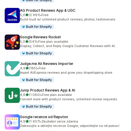
Built for Shopify
AG Product Reviews App & UGC
z 5 hvězd
5,0
(2 991)
•
Free
Celkový počet recenzí: 2991
Build trust w/ unlimited product reviews, photos, testimonials
Built for Shopify
Google Reviews Rocket
z 5 hvězd
5,0
(541)
•
Free plan available
Celkový počet recenzí: 541
Display, Collect, and Reply Google Customer Reviews with AI.
Built for Shopify
Judge.me Ali Reviews Importer
z 5 hvězd
4,9
(185)
•
Free
Celkový počet recenzí: 185
Import AliExpress reviews and grow your dropshipping store
Built for Shopify
Junip Product Reviews App & AI
z 5 hvězd
4,8
(1 080)
•
Free plan available
Celkový počet recenzí: 1080
Convert more with product reviews, unlimited review requests
Built for Shopify
Google recenze od Reputon
z 5 hvězd
4,9
(1 407)
•
Zkušební verze zdarma
Celkový počet recenzí: 1407
Zobrazujte a sbírejte recenze Google, odpovídejte na ně pomocí