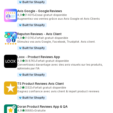
Built for Shopify
Avis Google ‑ Google Reviews
étoile(s) sur 5
4,9
(1 401)
•
Essai gratuit disponible
1401 avis au total
Augmentez vos ventes grâce aux Avis Google et Avis Clients
Built for Shopify
Reputon Reviews ‑ Avis Client
étoile(s) sur 5
4,9
(1 074)
•
Forfait gratuit disponible
1074 avis au total
Stimulez vos avis Google, Facebook, Trustpilot. Avis client.
Built for Shopify
Loox ‑ Product Reviews App
étoile(s) sur 5
4,9
(8 874)
•
Forfait gratuit disponible
8874 avis au total
Convertissez davantage avec des avis visuels sur les produits,
optimisés par l’IA
Built for Shopify
TS Product Reviews Avis Client
étoile(s) sur 5
5,0
(332)
•
Forfait gratuit disponible
332 avis au total
Gagnez confiance avec avis client & import product reviews
Built for Shopify
Doran Product Reviews App & QA
étoile(s) sur 5
4,9
(688)
•
Gratuite
688 avis au total