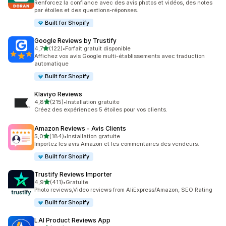
Renforcez la confiance avec des avis photos et vidéos, des notes
par étoiles et des questions-réponses.
Built for Shopify
Google Reviews by Trustify
étoile(s) sur 5
4,7
(122)
•
Forfait gratuit disponible
122 avis au total
Affichez vos avis Google multi-établissements avec traduction
automatique
Built for Shopify
Klaviyo Reviews
étoile(s) sur 5
4,8
(215)
•
Installation gratuite
215 avis au total
Créez des expériences 5 étoiles pour vos clients.
Amazon Reviews ‑ Avis Clients
étoile(s) sur 5
5,0
(184)
•
Installation gratuite
184 avis au total
Importez les avis Amazon et les commentaires des vendeurs.
Built for Shopify
Trustify Reviews Importer
étoile(s) sur 5
4,9
(411)
•
Gratuite
411 avis au total
Photo reviews,Video reviews from AliExpress/Amazon, SEO Rating
Built for Shopify
LAI Product Reviews App