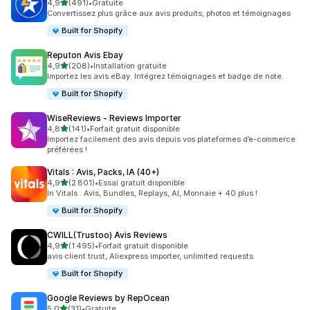
étoile(s) sur 5
4,9
(491)
•
Gratuite
491 avis au total
Convertissez plus grâce aux avis produits, photos et témoignages
Built for Shopify
Reputon Avis Ebay
étoile(s) sur 5
4,9
(208)
•
Installation gratuite
208 avis au total
Importez les avis eBay. Intégrez témoignages et badge de note.
Built for Shopify
WiseReviews ‑ Reviews Importer
étoile(s) sur 5
4,8
(141)
•
Forfait gratuit disponible
141 avis au total
Importez facilement des avis depuis vos plateformes d’e-commerce
préférées !
Vitals : Avis, Packs, IA (40+)
étoile(s) sur 5
4,9
(2 801)
•
Essai gratuit disponible
2801 avis au total
In Vitals : Avis, Bundles, Replays, AI, Monnaie + 40 plus !
Built for Shopify
CWILL(Trustoo) Avis Reviews
étoile(s) sur 5
4,9
(1 495)
•
Forfait gratuit disponible
1495 avis au total
avis client trust, Aliexpress importer, unlimited requests
Built for Shopify
Google Reviews by RepOcean
étoile(s) sur 5
5,0
(31)
•
Gratuite