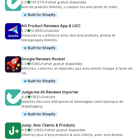
étoile(s) sur 5
5,0
(43 011)
•
Forfait gratuit disponible
43011 avis au total
Avis de produits illimités, y compris les avis photo et vidéo
Built for Shopify
AG Product Reviews App & UGC
étoile(s) sur 5
5,0
(2 989)
•
Gratuite
2989 avis au total
Instaurez la confiance avec des avis produits, photos et
témoignages illimités.
Built for Shopify
Google Reviews Rocket
étoile(s) sur 5
5,0
(538)
•
Forfait gratuit disponible
538 avis au total
Affichez, collectez et répondez aux avis clients Google à l’aide de
l’IA.
Built for Shopify
Judge.me Ali Reviews Importer
étoile(s) sur 5
4,9
(183)
•
Gratuite
183 avis au total
Importez des avis AliExpress et développez votre boutique de
dropshipping
Built for Shopify
Junip: Avis Clients & Produits
étoile(s) sur 5
4,8
(1 080)
•
Forfait gratuit disponible
1080 avis au total
Obtenez plus d'avis produits & avis clients, avec avis photos