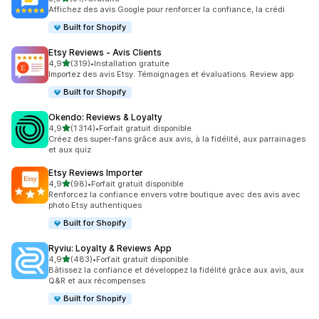
31 avis au total
Affichez des avis Google pour renforcer la confiance, la crédi
Built for Shopify
Etsy Reviews ‑ Avis Clients
étoile(s) sur 5
4,9
(319)
•
Installation gratuite
319 avis au total
Importez des avis Etsy. Témoignages et évaluations. Review app
Built for Shopify
Okendo: Reviews & Loyalty
étoile(s) sur 5
4,9
(1 314)
•
Forfait gratuit disponible
1314 avis au total
Créez des super-fans grâce aux avis, à la fidélité, aux parrainages
et aux quiz
Etsy Reviews Importer
étoile(s) sur 5
4,9
(98)
•
Forfait gratuit disponible
98 avis au total
Renforcez la confiance envers votre boutique avec des avis avec
photo Etsy authentiques
Built for Shopify
Ryviu: Loyalty & Reviews App
étoile(s) sur 5
4,9
(483)
•
Forfait gratuit disponible
483 avis au total
Bâtissez la confiance et développez la fidélité grâce aux avis, aux
Q&R et aux récompenses
Built for Shopify