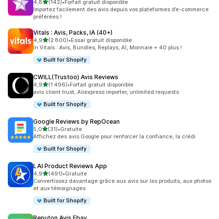
étoile(s) sur 5
4,8
(142)
•
Forfait gratuit disponible
142 avis au total
Importez facilement des avis depuis vos plateformes d’e-commerce
préférées !
Vitals : Avis, Packs, IA (40+)
étoile(s) sur 5
4,9
(2 800)
•
Essai gratuit disponible
2800 avis au total
In Vitals : Avis, Bundles, Replays, AI, Monnaie + 40 plus !
Built for Shopify
CWILL(Trustoo) Avis Reviews
étoile(s) sur 5
4,9
(1 496)
•
Forfait gratuit disponible
1496 avis au total
avis client trust, Aliexpress importer, unlimited requests
Built for Shopify
Google Reviews by RepOcean
étoile(s) sur 5
5,0
(31)
•
Gratuite
31 avis au total
Affichez des avis Google pour renforcer la confiance, la crédi
Built for Shopify
LAI Product Reviews App
étoile(s) sur 5
4,9
(491)
•
Gratuite
491 avis au total
Convertissez davantage grâce aux avis sur les produits, aux photos
et aux témoignages
Built for Shopify
Reputon Avis Ebay