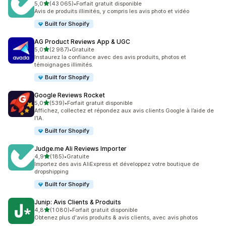
étoile(s) sur 5
5,0
(43 065)
•
Forfait gratuit disponible
43065 avis au total
Avis de produits illimités, y compris les avis photo et vidéo
Built for Shopify
AG Product Reviews App & UGC
étoile(s) sur 5
5,0
(2 987)
•
Gratuite
2987 avis au total
Instaurez la confiance avec des avis produits, photos et
témoignages illimités.
Built for Shopify
Google Reviews Rocket
étoile(s) sur 5
5,0
(539)
•
Forfait gratuit disponible
539 avis au total
Affichez, collectez et répondez aux avis clients Google à l’aide de
l’IA.
Built for Shopify
Judge.me Ali Reviews Importer
étoile(s) sur 5
4,9
(185)
•
Gratuite
185 avis au total
Importez des avis AliExpress et développez votre boutique de
dropshipping
Built for Shopify
Junip: Avis Clients & Produits
étoile(s) sur 5
4,8
(1 080)
•
Forfait gratuit disponible
1080 avis au total
Obtenez plus d'avis produits & avis clients, avec avis photos