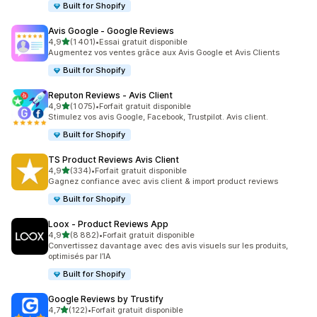
Built for Shopify
Avis Google ‑ Google Reviews
étoile(s) sur 5
4,9
(1 401)
•
Essai gratuit disponible
1401 avis au total
Augmentez vos ventes grâce aux Avis Google et Avis Clients
Built for Shopify
Reputon Reviews ‑ Avis Client
étoile(s) sur 5
4,9
(1 075)
•
Forfait gratuit disponible
1075 avis au total
Stimulez vos avis Google, Facebook, Trustpilot. Avis client.
Built for Shopify
TS Product Reviews Avis Client
étoile(s) sur 5
4,9
(334)
•
Forfait gratuit disponible
334 avis au total
Gagnez confiance avec avis client & import product reviews
Built for Shopify
Loox ‑ Product Reviews App
étoile(s) sur 5
4,9
(8 882)
•
Forfait gratuit disponible
8882 avis au total
Convertissez davantage avec des avis visuels sur les produits,
optimisés par l’IA
Built for Shopify
Google Reviews by Trustify
étoile(s) sur 5
4,7
(122)
•
Forfait gratuit disponible
122 avis au total