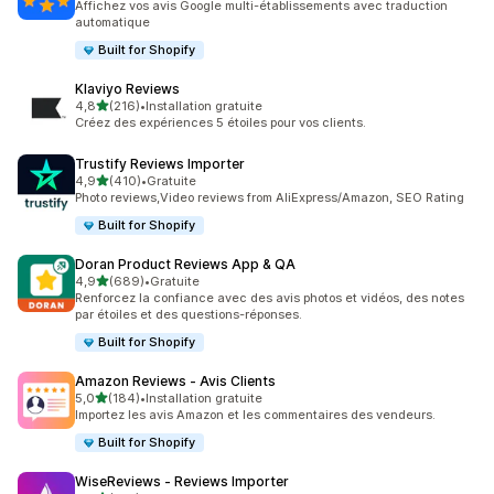
Affichez vos avis Google multi-établissements avec traduction
automatique
Built for Shopify
Klaviyo Reviews
étoile(s) sur 5
4,8
(216)
•
Installation gratuite
216 avis au total
Créez des expériences 5 étoiles pour vos clients.
Trustify Reviews Importer
étoile(s) sur 5
4,9
(410)
•
Gratuite
410 avis au total
Photo reviews,Video reviews from AliExpress/Amazon, SEO Rating
Built for Shopify
Doran Product Reviews App & QA
étoile(s) sur 5
4,9
(689)
•
Gratuite
689 avis au total
Renforcez la confiance avec des avis photos et vidéos, des notes
par étoiles et des questions-réponses.
Built for Shopify
Amazon Reviews ‑ Avis Clients
étoile(s) sur 5
5,0
(184)
•
Installation gratuite
184 avis au total
Importez les avis Amazon et les commentaires des vendeurs.
Built for Shopify
WiseReviews ‑ Reviews Importer