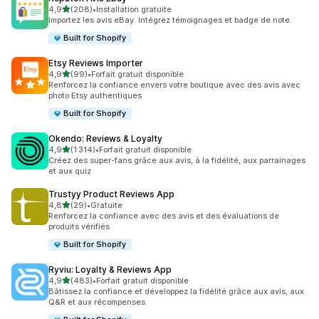
étoile(s) sur 5
4,9
(208)
•
Installation gratuite
208 avis au total
Importez les avis eBay. Intégrez témoignages et badge de note.
Built for Shopify
Etsy Reviews Importer
étoile(s) sur 5
4,9
(99)
•
Forfait gratuit disponible
99 avis au total
Renforcez la confiance envers votre boutique avec des avis avec
photo Etsy authentiques
Built for Shopify
Okendo: Reviews & Loyalty
étoile(s) sur 5
4,9
(1 314)
•
Forfait gratuit disponible
1314 avis au total
Créez des super-fans grâce aux avis, à la fidélité, aux parrainages
et aux quiz
Trustyy Product Reviews App
étoile(s) sur 5
4,8
(29)
•
Gratuite
29 avis au total
Renforcez la confiance avec des avis et des évaluations de
produits vérifiés
Built for Shopify
Ryviu: Loyalty & Reviews App
étoile(s) sur 5
4,9
(483)
•
Forfait gratuit disponible
483 avis au total
Bâtissez la confiance et développez la fidélité grâce aux avis, aux
Q&R et aux récompenses