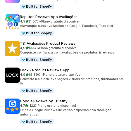
Built for Shopify
Reputon Reviews App Avaliações
de 5 estrelas
4,9
(1.075)
•
Plano gratuito disponível
1075 avaliações ao todo
Alavanque suas avaliações do Google, Facebook, Trustpilot
Built for Shopify
TS: Avaliações Product Reviews
de 5 estrelas
4,9
(334)
•
Plano gratuito disponível
334 avaliações ao todo
Conquiste confiança com avaliações de produtos & reviews
Built for Shopify
Loox ‑ Product Reviews App
de 5 estrelas
4,9
(8.890)
•
Plano gratuito disponível
8890 avaliações ao todo
Converta mais com avaliações visuais de produtos, turbinadas por
IA
Built for Shopify
Google Reviews by Trustify
de 5 estrelas
4,7
(122)
•
Plano gratuito disponível
122 avaliações ao todo
Exiba o Google Reviews de várias empresas com tradução
automática
Built for Shopify