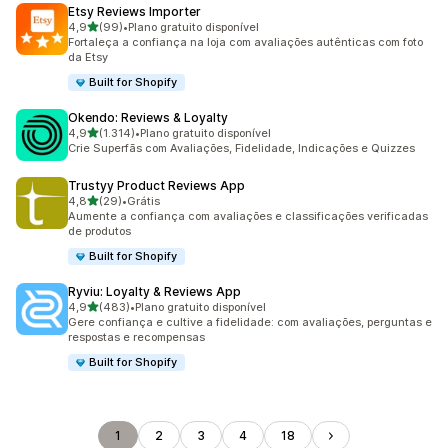
Etsy Reviews Importer
de 5 estrelas
4,9
(99)
•
Plano gratuito disponível
99 avaliações ao todo
Fortaleça a confiança na loja com avaliações autênticas com foto
da Etsy
Built for Shopify
Okendo: Reviews & Loyalty
de 5 estrelas
4,9
(1.314)
•
Plano gratuito disponível
1314 avaliações ao todo
Crie Superfãs com Avaliações, Fidelidade, Indicações e Quizzes
Trustyy Product Reviews App
de 5 estrelas
4,8
(29)
•
Grátis
29 avaliações ao todo
Aumente a confiança com avaliações e classificações verificadas
de produtos
Built for Shopify
Ryviu: Loyalty & Reviews App
de 5 estrelas
4,9
(483)
•
Plano gratuito disponível
483 avaliações ao todo
Gere confiança e cultive a fidelidade: com avaliações, perguntas e
respostas e recompensas
Built for Shopify
1
2
3
4
18