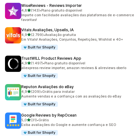
WiseReviews ‑ Reviews Importer
de 5 estrelas
4,8
(143)
•
Plano gratuito disponível
143 avaliações ao todo
Importe com facilidade avaliações das plataformas de e-commerce
favoritas!
Vitals:Avaliações, Upsells, IA
de 5 estrelas
4,9
(2.799)
•
Avaliação gratuita
2799 avaliações ao todo
Em Vitals! Avaliações, Conjuntos, Repetições, Wishlist e 40+
Built for Shopify
TrustWILL Product Reviews App
de 5 estrelas
4,9
(1.497)
•
Plano gratuito disponível
1497 avaliações ao todo
aliexpress review importer, amazon reviews & alireviews oberlo
Built for Shopify
Reputon Avaliações do eBay
de 5 estrelas
4,9
(209)
•
Grátis para instalar
209 avaliações ao todo
Aumente vendas e a confiança com as avaliações do eBay
Built for Shopify
Google Reviews by RepOcean
de 5 estrelas
5,0
(31)
•
Grátis
31 avaliações ao todo
Exiba avaliações do Google e aumente confiança e SEO
Built for Shopify