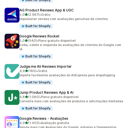
Built for Shopify
AG Product Reviews App & UGC
de 5 estrelas
5,0
(2.987)
•
Grátis
2987 avaliações ao todo
Impulsionar vendas com avaliações genuínas de clientes.
Built for Shopify
Google Reviews Rocket
de 5 estrelas
5,0
(540)
•
Plano gratuito disponível
540 avaliações ao todo
Exiba, colete e responda às avaliações de clientes do Google com
IA.
Built for Shopify
Judge.me Ali Reviews Importer
de 5 estrelas
4,9
(185)
•
Grátis
185 avaliações ao todo
Importe facilmente avaliações do AliExpress para dropshipping
Built for Shopify
Junip Product Reviews App & AI
de 5 estrelas
4,8
(1.080)
•
Plano gratuito disponível
1080 avaliações ao todo
Converta mais com avaliações de produtos e solicitações ilimitadas
Built for Shopify
Google Reviews ‑ Avaliações
de 5 estrelas
4,9
(1.403)
•
Avaliação gratuita
1403 avaliações ao todo
Venda mais com Avaliações do Google, estrelas e Depoimentos