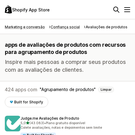
Shopify App Store
Marketing e conversão
Confiança social
Avaliações de produtos
apps de avaliações de produtos com recursos
para agrupamento de produtos
Inspire mais pessoas a comprar seus produtos
com as avaliações de clientes.
424 apps com
Agrupamento de produtos
Limpar
Built for Shopify
Judge.me Avaliações de Produto
de 5 estrelas
5,0
(43.083)
•
Plano gratuito disponível
43083 avaliações ao todo
Colete avaliações, notas e depoimentos sem limite