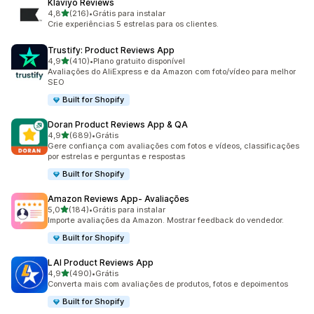
Klaviyo Reviews
de 5 estrelas
4,8
(216)
•
Grátis para instalar
216 avaliações ao todo
Crie experiências 5 estrelas para os clientes.
Trustify: Product Reviews App
de 5 estrelas
4,9
(410)
•
Plano gratuito disponível
410 avaliações ao todo
Avaliações do AliExpress e da Amazon com foto/vídeo para melhor
SEO
Built for Shopify
Doran Product Reviews App & QA
de 5 estrelas
4,9
(689)
•
Grátis
689 avaliações ao todo
Gere confiança com avaliações com fotos e vídeos, classificações
por estrelas e perguntas e respostas
Built for Shopify
Amazon Reviews App‑ Avaliações
de 5 estrelas
5,0
(184)
•
Grátis para instalar
184 avaliações ao todo
Importe avaliações da Amazon. Mostrar feedback do vendedor.
Built for Shopify
LAI Product Reviews App
de 5 estrelas
4,9
(490)
•
Grátis
490 avaliações ao todo
Converta mais com avaliações de produtos, fotos e depoimentos
Built for Shopify