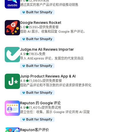
星（满分 5 星）
5.0
(2,989)
•
免费
总共 2989 条评论
通过真实的客户产品评论和评级推动销售
Built for Shopify
Google Reviews Rocket
星（满分 5 星）
5.0
(539)
•
提供免费套餐
总共 539 条评论
借助 AI 展示、收集和回复 Google 客户评论。
Built for Shopify
Judge.me Ali Reviews Importer
星（满分 5 星）
4.9
(183)
•
免费
总共 183 条评论
导入 AliExpress 评论，发展您的代发货商店
Built for Shopify
Junip Product Reviews App & AI
星（满分 5 星）
4.8
(1,080)
•
提供免费套餐
总共 1080 条评论
借助产品评论和不限次数的评论请求获得更多转化
Built for Shopify
Reputon 的 Google 评论
星（满分 5 星）
4.9
(1,401)
•
提供免费试用
总共 1401 条评论
建立信任：收集、展示 Google 评论并用 AI 回复
Built for Shopify
Reputon客户评价