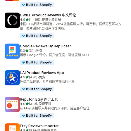
Built for Shopify
CWILL Product Reviews 中文评论
星（满分 5 星）
4.9
(1,495)
•
提供免费套餐
总共 1495 条评论
中国DTC品牌出海首选，7x24微信客服支持，可定制；提供完整解决方
案：图片\视频\自动评论等功能。
Built for Shopify
Google Reviews By RepOcean
星（满分 5 星）
5.0
(31)
•
免费
总共 31 条评论
展示 Google 评论，提升信任度、可信度和 SEO
Built for Shopify
LAI Product Reviews App
星（满分 5 星）
4.9
(491)
•
免费
总共 491 条评论
凭借产品评论、照片和感言提高转化率
Built for Shopify
Reputon Etsy 评价工具
星（满分 5 星）
4.9
(319)
•
免费安装
总共 319 条评论
从 Etsy 店铺导入并自动同步评价，建立客户信任
Built for Shopify
Etsy Reviews Importer
星（满分 5 星）
4.9
(99)
•
提供免费套餐