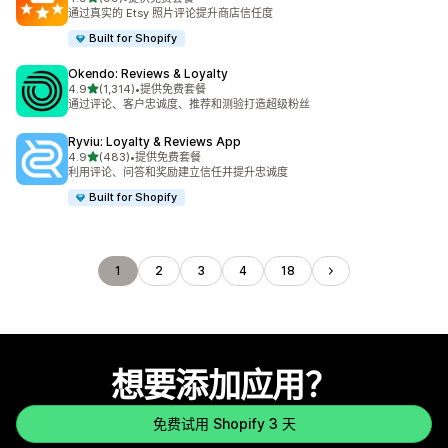
总共 99 条评论
通过真实的 Etsy 照片评论提升商店信任度
Built for Shopify
Okendo: Reviews & Loyalty
星（满分 5 星）
4.9
(1,314)
•
提供免费套餐
总共 1314 条评论
通过评论、客户忠诚度、推荐和测验打造超级粉丝
Ryviu: Loyalty & Reviews App
星（满分 5 星）
4.9
(483)
•
提供免费套餐
总共 483 条评论
利用评论、问答和奖励建立信任并提升忠诚度
Built for Shopify
1
2
3
4
18
想要添加应用？
免费试用 Shopify 3 天