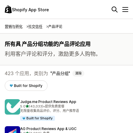
Shopify App Store
营销与转化
社交信任
产品评论
所有具 产品分组功能的产品评论应用
利用客户评论和评分，激励更多人购物。
423 个应用，类别为
产品分组
清除
Built for Shopify
Judge.me Product Reviews App
星（满分 5 星）
5.0
(43,033)
•
提供免费套餐
总共 43033 条评论
无限量收集商品评价、评分、用户推荐语
Built for Shopify
AG Product Reviews App & UGC