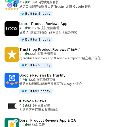
星（满分 5 星）
4.9
(1,074)
•
提供免费套餐
总共 1074 条评论
通过自动邮件获取真实的 Trustpilot 或 Google 评价
Built for Shopify
Loox ‑ Product Reviews App
星（满分 5 星）
4.9
(8,877)
•
提供免费套餐
总共 8877 条评论
借助 AI 赋能的视觉产品评价实现更多转化
Built for Shopify
TrustShop Product Reviews 产品评价
星（满分 5 星）
4.9
(333)
•
提供免费套餐
总共 333 条评论
用product reviews app & reviews importer建立客户信任
Built for Shopify
Google Reviews by Trustify
星（满分 5 星）
4.7
(122)
•
提供免费套餐
总共 122 条评论
借助自动翻译功能展示多商家的 Google 评论
Built for Shopify
Klaviyo Reviews
星（满分 5 星）
4.8
(216)
•
免费安装
总共 216 条评论
为您的客户打造 5 星级体验。
Doran Product Reviews App & QA
星（满分 5 星）
4.9
(688)
•
免费
总共 688 条评论