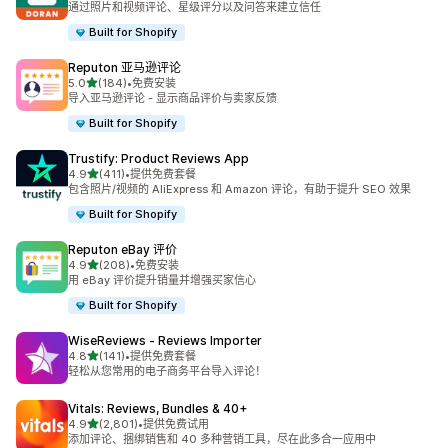
通过照片和视频评论、星级评分以及问答来建立信任
Built for Shopify
Reputon 亚马逊评论
星（满分 5 星）
5.0
(184)
•
免费安装
总共 184 条评论
导入亚马逊评论 - 显示商品评价与卖家反馈
Built for Shopify
Trustify: Product Reviews App
星（满分 5 星）
4.9
(411)
•
提供免费套餐
总共 411 条评论
包含照片/视频的 AliExpress 和 Amazon 评论，有助于提升 SEO 效果
Built for Shopify
Reputon eBay 评价
星（满分 5 星）
4.9
(208)
•
免费安装
总共 208 条评论
用 eBay 评价提升销量并增强买家信心
Built for Shopify
WiseReviews ‑ Reviews Importer
星（满分 5 星）
4.8
(141)
•
提供免费套餐
总共 141 条评论
轻松从您常用的电子商务平台导入评论！
Vitals: Reviews, Bundles & 40+
星（满分 5 星）
4.9
(2,801)
•
提供免费试用
总共 2801 条评论
添加评论、捆绑销售和 40 多种营销工具，尽在此多合一应用中