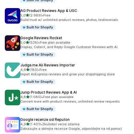
Built for Shopify
AG Product Reviews App & UGC
z 5 hvězd
5,0
(2 989)
•
Free
Celkový počet recenzí: 2989
Build trust w/ unlimited product reviews, photos, testimonials
Built for Shopify
Google Reviews Rocket
z 5 hvězd
5,0
(538)
•
Free plan available
Celkový počet recenzí: 538
Display, Collect, and Reply Google Customer Reviews with AI.
Built for Shopify
Judge.me Ali Reviews Importer
z 5 hvězd
4,9
(183)
•
Free
Celkový počet recenzí: 183
Import AliExpress reviews and grow your dropshipping store
Built for Shopify
Junip Product Reviews App & AI
z 5 hvězd
4,8
(1 080)
•
Free plan available
Celkový počet recenzí: 1080
Convert more with product reviews, unlimited review requests
Built for Shopify
Google recenze od Reputon
z 5 hvězd
4,9
(1 401)
•
Zkušební verze zdarma
Celkový počet recenzí: 1401
Zobrazujte a sbírejte recenze Google, odpovídejte na ně pomocí