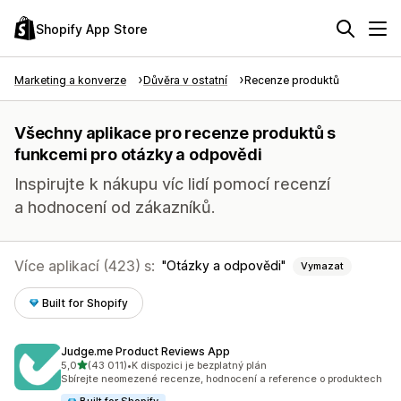
Shopify App Store
Marketing a konverze
Důvěra v ostatní
Recenze produktů
Všechny aplikace pro recenze produktů s
funkcemi pro otázky a odpovědi
Inspirujte k nákupu víc lidí pomocí recenzí
a hodnocení od zákazníků.
Více aplikací (423) s:
Otázky a odpovědi
Vymazat
Built for Shopify
Judge.me Product Reviews App
z 5 hvězd
5,0
(43 011)
•
K dispozici je bezplatný plán
Celkový počet recenzí: 43011
Sbírejte neomezené recenze, hodnocení a reference o produktech