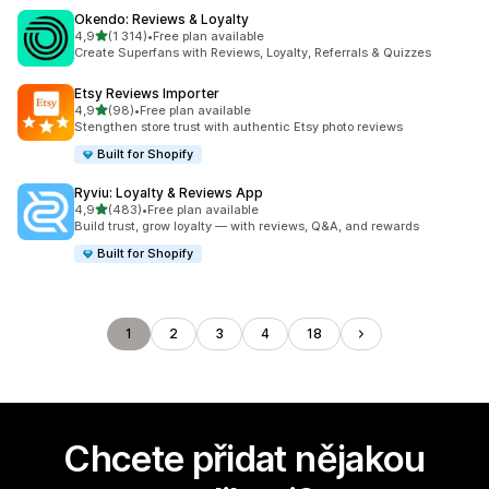
Okendo: Reviews & Loyalty
z 5 hvězd
4,9
(1 314)
•
Free plan available
Celkový počet recenzí: 1314
Create Superfans with Reviews, Loyalty, Referrals & Quizzes
Etsy Reviews Importer
z 5 hvězd
4,9
(98)
•
Free plan available
Celkový počet recenzí: 98
Stengthen store trust with authentic Etsy photo reviews
Built for Shopify
Ryviu: Loyalty & Reviews App
z 5 hvězd
4,9
(483)
•
Free plan available
Celkový počet recenzí: 483
Build trust, grow loyalty — with reviews, Q&A, and rewards
Built for Shopify
1
2
3
4
18
Chcete přidat nějakou