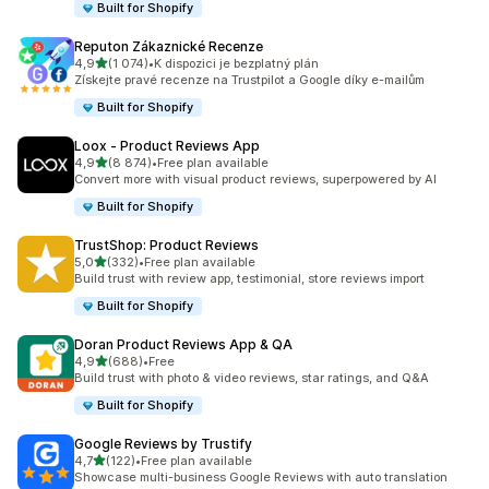
Built for Shopify
Reputon Zákaznické Recenze
z 5 hvězd
4,9
(1 074)
•
K dispozici je bezplatný plán
Celkový počet recenzí: 1074
Získejte pravé recenze na Trustpilot a Google díky e-mailům
Built for Shopify
Loox ‑ Product Reviews App
z 5 hvězd
4,9
(8 874)
•
Free plan available
Celkový počet recenzí: 8874
Convert more with visual product reviews, superpowered by AI
Built for Shopify
TrustShop: Product Reviews
z 5 hvězd
5,0
(332)
•
Free plan available
Celkový počet recenzí: 332
Build trust with review app, testimonial, store reviews import
Built for Shopify
Doran Product Reviews App & QA
z 5 hvězd
4,9
(688)
•
Free
Celkový počet recenzí: 688
Build trust with photo & video reviews, star ratings, and Q&A
Built for Shopify
Google Reviews by Trustify
z 5 hvězd
4,7
(122)
•
Free plan available
Celkový počet recenzí: 122
Showcase multi-business Google Reviews with auto translation