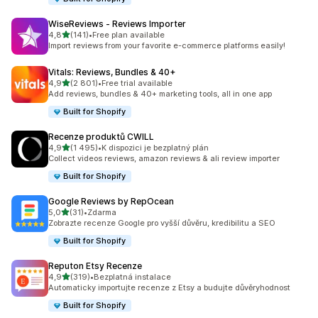
WiseReviews ‑ Reviews Importer
z 5 hvězd
4,8
(141)
•
Free plan available
Celkový počet recenzí: 141
Import reviews from your favorite e-commerce platforms easily!
Vitals: Reviews, Bundles & 40+
z 5 hvězd
4,9
(2 801)
•
Free trial available
Celkový počet recenzí: 2801
Add reviews, bundles & 40+ marketing tools, all in one app
Built for Shopify
Recenze produktů CWILL
z 5 hvězd
4,9
(1 495)
•
K dispozici je bezplatný plán
Celkový počet recenzí: 1495
Collect videos reviews, amazon reviews & ali review importer
Built for Shopify
Google Reviews by RepOcean
z 5 hvězd
5,0
(31)
•
Zdarma
Celkový počet recenzí: 31
Zobrazte recenze Google pro vyšší důvěru, kredibilitu a SEO
Built for Shopify
Reputon Etsy Recenze
z 5 hvězd
4,9
(319)
•
Bezplatná instalace
Celkový počet recenzí: 319
Automaticky importujte recenze z Etsy a budujte důvěryhodnost
Built for Shopify