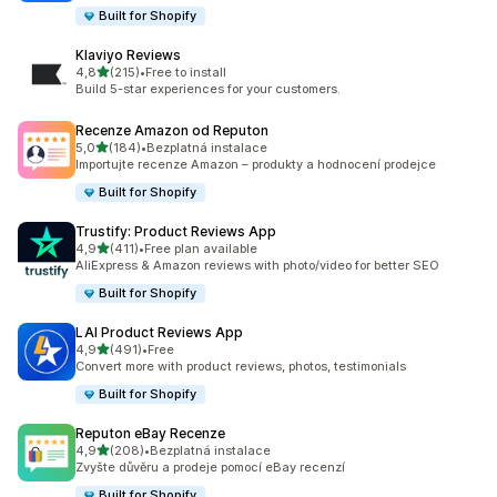
Built for Shopify
Klaviyo Reviews
z 5 hvězd
4,8
(215)
•
Free to install
Celkový počet recenzí: 215
Build 5-star experiences for your customers.
Recenze Amazon od Reputon
z 5 hvězd
5,0
(184)
•
Bezplatná instalace
Celkový počet recenzí: 184
Importujte recenze Amazon – produkty a hodnocení prodejce
Built for Shopify
Trustify: Product Reviews App
z 5 hvězd
4,9
(411)
•
Free plan available
Celkový počet recenzí: 411
AliExpress & Amazon reviews with photo/video for better SEO
Built for Shopify
LAI Product Reviews App
z 5 hvězd
4,9
(491)
•
Free
Celkový počet recenzí: 491
Convert more with product reviews, photos, testimonials
Built for Shopify
Reputon eBay Recenze
z 5 hvězd
4,9
(208)
•
Bezplatná instalace
Celkový počet recenzí: 208
Zvyšte důvěru a prodeje pomocí eBay recenzí
Built for Shopify