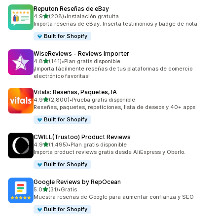
Reputon Reseñas de eBay
de 5 estrellas
4.9
(208)
•
Instalación gratuita
208 reseñas en total
Importa reseñas de eBay. Inserta testimonios y badge de nota.
Built for Shopify
WiseReviews ‑ Reviews Importer
de 5 estrellas
4.8
(141)
•
Plan gratis disponible
141 reseñas en total
¡Importa fácilmente reseñas de tus plataformas de comercio
electrónico favoritas!
Vitals: Reseñas, Paquetes, IA
de 5 estrellas
4.9
(2,800)
•
Prueba gratis disponible
2800 reseñas en total
Reseñas, paquetes, repeticiones, lista de deseos y 40+ apps
Built for Shopify
CWILL(Trustoo) Product Reviews
de 5 estrellas
4.9
(1,495)
•
Plan gratis disponible
1495 reseñas en total
Importa product reviews gratis desde AliExpress y Oberlo.
Built for Shopify
Google Reviews by RepOcean
de 5 estrellas
5.0
(31)
•
Gratis
31 reseñas en total
Muestra reseñas de Google para aumentar confianza y SEO
Built for Shopify