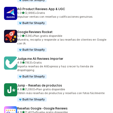
Built for Shopify
AG Product Reviews App & UGC
de 5 estrellas
5.0
(2,988)
•
Gratis
2988 reseñas en total
Impulsar ventas con reseñas y calificaciones genuinas.
Built for Shopify
Google Reviews Rocket
de 5 estrellas
5.0
(538)
•
Plan gratis disponible
538 reseñas en total
Muestra, recopila y responde a las reseñas de clientes en Google
con IA.
Built for Shopify
Judge.me Ali Reviews Importer
de 5 estrellas
4.9
(183)
•
Gratis
183 reseñas en total
Importa reseñas de AliExpress y haz crecer tu tienda de
dropshipping
Built for Shopify
Junip ‑ Reseñas de productos
de 5 estrellas
4.8
(1,080)
•
Plan gratis disponible
1080 reseñas en total
Obtén más reseñas de productos y reseñas con fotos fácilmente
Built for Shopify
Reseñas Google ‑Google Reviews
de 5 estrellas
4.9
(1,401)
•
Prueba gratis disponible