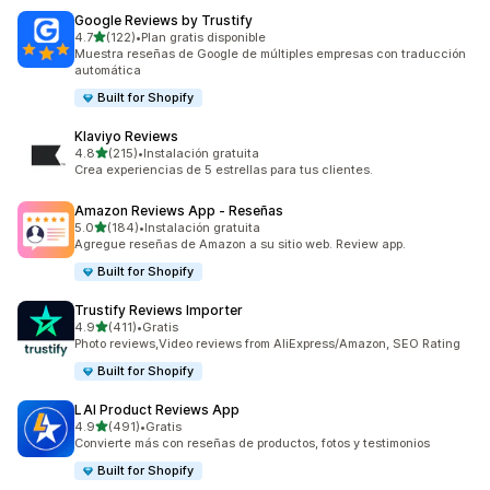
Google Reviews by Trustify
de 5 estrellas
4.7
(122)
•
Plan gratis disponible
122 reseñas en total
Muestra reseñas de Google de múltiples empresas con traducción
automática
Built for Shopify
Klaviyo Reviews
de 5 estrellas
4.8
(215)
•
Instalación gratuita
215 reseñas en total
Crea experiencias de 5 estrellas para tus clientes.
Amazon Reviews App ‑ Reseñas
de 5 estrellas
5.0
(184)
•
Instalación gratuita
184 reseñas en total
Agregue reseñas de Amazon a su sitio web. Review app.
Built for Shopify
Trustify Reviews Importer
de 5 estrellas
4.9
(411)
•
Gratis
411 reseñas en total
Photo reviews,Video reviews from AliExpress/Amazon, SEO Rating
Built for Shopify
LAI Product Reviews App
de 5 estrellas
4.9
(491)
•
Gratis
491 reseñas en total
Convierte más con reseñas de productos, fotos y testimonios
Built for Shopify