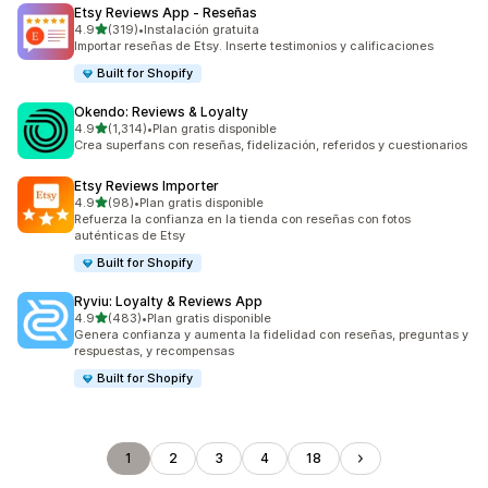
Etsy Reviews App ‑ Reseñas
de 5 estrellas
4.9
(319)
•
Instalación gratuita
319 reseñas en total
Importar reseñas de Etsy. Inserte testimonios y calificaciones
Built for Shopify
Okendo: Reviews & Loyalty
de 5 estrellas
4.9
(1,314)
•
Plan gratis disponible
1314 reseñas en total
Crea superfans con reseñas, fidelización, referidos y cuestionarios
Etsy Reviews Importer
de 5 estrellas
4.9
(98)
•
Plan gratis disponible
98 reseñas en total
Refuerza la confianza en la tienda con reseñas con fotos
auténticas de Etsy
Built for Shopify
Ryviu: Loyalty & Reviews App
de 5 estrellas
4.9
(483)
•
Plan gratis disponible
483 reseñas en total
Genera confianza y aumenta la fidelidad con reseñas, preguntas y
respuestas, y recompensas
Built for Shopify
1
2
3
4
18