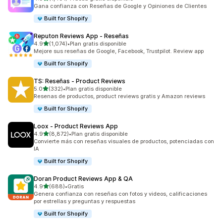
1401 reseñas en total
Gana confianza con Reseñas de Google y Opiniones de Clientes
Built for Shopify
Reputon Reviews App ‑ Reseñas
de 5 estrellas
4.9
(1,074)
•
Plan gratis disponible
1074 reseñas en total
Mejore sus reseñas de Google, Facebook, Trustpilot. Review app
Built for Shopify
TS: Reseñas ‑ Product Reviews
de 5 estrellas
5.0
(332)
•
Plan gratis disponible
332 reseñas en total
Resenas de productos, product reviews gratis y Amazon reviews
Built for Shopify
Loox ‑ Product Reviews App
de 5 estrellas
4.9
(8,872)
•
Plan gratis disponible
8872 reseñas en total
Convierte más con reseñas visuales de productos, potenciadas con
IA
Built for Shopify
Doran Product Reviews App & QA
de 5 estrellas
4.9
(688)
•
Gratis
688 reseñas en total
Genera confianza con reseñas con fotos y videos, calificaciones
por estrellas y preguntas y respuestas
Built for Shopify