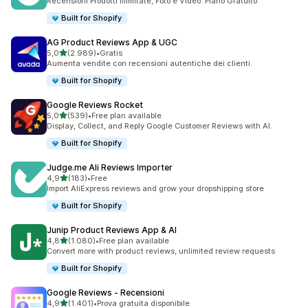
Recensioni Prodotti Illimitate, Foto e Video. Piano Gratuito
Built for Shopify
AG Product Reviews App & UGC
stelle su 5
5,0
(2.989)
•
Gratis
2989 recensioni totali
Aumenta vendite con recensioni autentiche dei clienti.
Built for Shopify
Google Reviews Rocket
stelle su 5
5,0
(539)
•
Free plan available
539 recensioni totali
Display, Collect, and Reply Google Customer Reviews with AI.
Built for Shopify
Judge.me Ali Reviews Importer
stelle su 5
4,9
(183)
•
Free
183 recensioni totali
Import AliExpress reviews and grow your dropshipping store
Built for Shopify
Junip Product Reviews App & AI
stelle su 5
4,8
(1.080)
•
Free plan available
1080 recensioni totali
Convert more with product reviews, unlimited review requests
Built for Shopify
Google Reviews ‑ Recensioni
stelle su 5
4,9
(1.401)
•
Prova gratuita disponibile
1401 recensioni totali