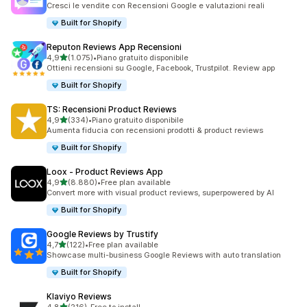
Cresci le vendite con Recensioni Google e valutazioni reali
Built for Shopify
Reputon Reviews App Recensioni
stelle su 5
4,9
(1.075)
•
Piano gratuito disponibile
1075 recensioni totali
Ottieni recensioni su Google, Facebook, Trustpilot. Review app
Built for Shopify
TS: Recensioni Product Reviews
stelle su 5
4,9
(334)
•
Piano gratuito disponibile
334 recensioni totali
Aumenta fiducia con recensioni prodotti & product reviews
Built for Shopify
Loox ‑ Product Reviews App
stelle su 5
4,9
(8.880)
•
Free plan available
8880 recensioni totali
Convert more with visual product reviews, superpowered by AI
Built for Shopify
Google Reviews by Trustify
stelle su 5
4,7
(122)
•
Free plan available
122 recensioni totali
Showcase multi-business Google Reviews with auto translation
Built for Shopify
Klaviyo Reviews
stelle su 5