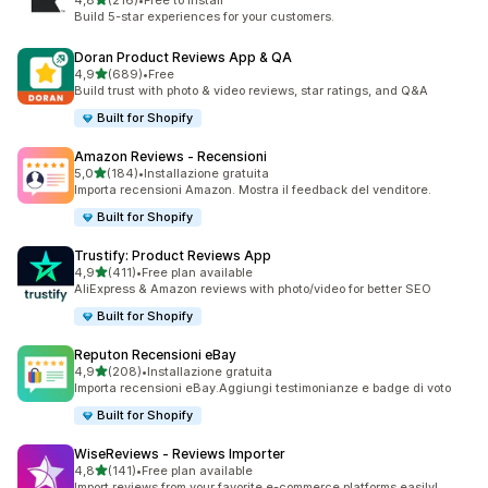
4,8
(216)
•
Free to install
216 recensioni totali
Build 5-star experiences for your customers.
Doran Product Reviews App & QA
stelle su 5
4,9
(689)
•
Free
689 recensioni totali
Build trust with photo & video reviews, star ratings, and Q&A
Built for Shopify
Amazon Reviews ‑ Recensioni
stelle su 5
5,0
(184)
•
Installazione gratuita
184 recensioni totali
Importa recensioni Amazon. Mostra il feedback del venditore.
Built for Shopify
Trustify: Product Reviews App
stelle su 5
4,9
(411)
•
Free plan available
411 recensioni totali
AliExpress & Amazon reviews with photo/video for better SEO
Built for Shopify
Reputon Recensioni eBay
stelle su 5
4,9
(208)
•
Installazione gratuita
208 recensioni totali
Importa recensioni eBay.Aggiungi testimonianze e badge di voto
Built for Shopify
WiseReviews ‑ Reviews Importer
stelle su 5
4,8
(141)
•
Free plan available
141 recensioni totali
Import reviews from your favorite e-commerce platforms easily!