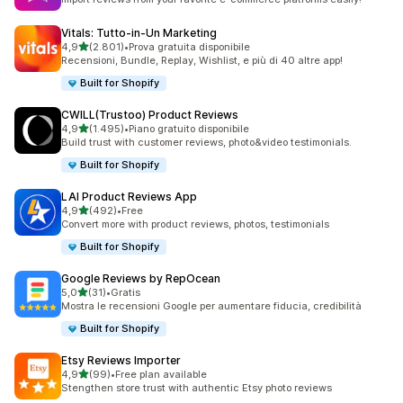
Vitals: Tutto‑in‑Un Marketing
stelle su 5
4,9
(2.801)
•
Prova gratuita disponibile
2801 recensioni totali
Recensioni, Bundle, Replay, Wishlist, e più di 40 altre app!
Built for Shopify
CWILL(Trustoo) Product Reviews
stelle su 5
4,9
(1.495)
•
Piano gratuito disponibile
1495 recensioni totali
Build trust with customer reviews, photo&video testimonials.
Built for Shopify
LAI Product Reviews App
stelle su 5
4,9
(492)
•
Free
492 recensioni totali
Convert more with product reviews, photos, testimonials
Built for Shopify
Google Reviews by RepOcean
stelle su 5
5,0
(31)
•
Gratis
31 recensioni totali
Mostra le recensioni Google per aumentare fiducia, credibilità
Built for Shopify
Etsy Reviews Importer
stelle su 5
4,9
(99)
•
Free plan available
99 recensioni totali
Stengthen store trust with authentic Etsy photo reviews