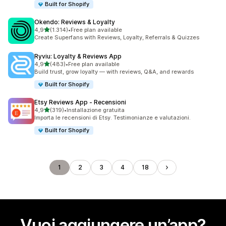
Built for Shopify
Okendo: Reviews & Loyalty
stelle su 5
4,9
(1.314)
•
Free plan available
1314 recensioni totali
Create Superfans with Reviews, Loyalty, Referrals & Quizzes
Ryviu: Loyalty & Reviews App
stelle su 5
4,9
(483)
•
Free plan available
483 recensioni totali
Build trust, grow loyalty — with reviews, Q&A, and rewards
Built for Shopify
Etsy Reviews App ‑ Recensioni
stelle su 5
4,9
(319)
•
Installazione gratuita
319 recensioni totali
Importa le recensioni di Etsy. Testimonianze e valutazioni.
Built for Shopify
1
2
3
4
18
Vuoi aggiungere un’app?