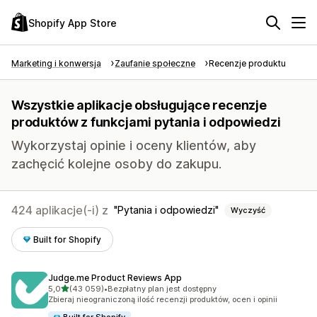
Shopify App Store
Marketing i konwersja
Zaufanie społeczne
Recenzje produktu
Wszystkie aplikacje obsługujące recenzje
produktów z funkcjami pytania i odpowiedzi
Wykorzystaj opinie i oceny klientów, aby
zachęcić kolejne osoby do zakupu.
424 aplikacje(-i) z
Pytania i odpowiedzi
Wyczyść
Built for Shopify
Judge.me Product Reviews App
na 5 gwiazdek
5,0
(43 059)
•
Bezpłatny plan jest dostępny
Łączna liczba recenzji: 43059
Zbieraj nieograniczoną ilość recenzji produktów, ocen i opinii