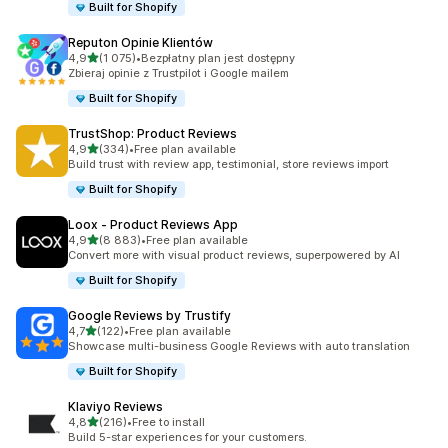
Built for Shopify
Reputon Opinie Klientów
na 5 gwiazdek
4,9
(1 075)
•
Bezpłatny plan jest dostępny
Łączna liczba recenzji: 1075
Zbieraj opinie z Trustpilot i Google mailem
Built for Shopify
TrustShop: Product Reviews
na 5 gwiazdek
4,9
(334)
•
Free plan available
Łączna liczba recenzji: 334
Build trust with review app, testimonial, store reviews import
Built for Shopify
Loox ‑ Product Reviews App
na 5 gwiazdek
4,9
(8 883)
•
Free plan available
Łączna liczba recenzji: 8883
Convert more with visual product reviews, superpowered by AI
Built for Shopify
Google Reviews by Trustify
na 5 gwiazdek
4,7
(122)
•
Free plan available
Łączna liczba recenzji: 122
Showcase multi-business Google Reviews with auto translation
Built for Shopify
Klaviyo Reviews
na 5 gwiazdek
4,8
(216)
•
Free to install
Łączna liczba recenzji: 216
Build 5-star experiences for your customers.