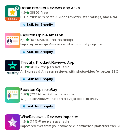
Doran Product Reviews App & QA
na 5 gwiazdek
4,9
(689)
•
Free
Łączna liczba recenzji: 689
Build trust with photo & video reviews, star ratings, and Q&A
Built for Shopify
Reputon Opinie Amazon
na 5 gwiazdek
5,0
(184)
•
Bezpłatna instalacja
Łączna liczba recenzji: 184
Importuj recenzje Amazon – pokaż produkty i opinie
Built for Shopify
Trustify: Product Reviews App
na 5 gwiazdek
4,9
(411)
•
Free plan available
Łączna liczba recenzji: 411
AliExpress & Amazon reviews with photo/video for better SEO
Built for Shopify
Reputon Opinie eBay
na 5 gwiazdek
4,9
(208)
•
Bezpłatna instalacja
Łączna liczba recenzji: 208
Więcej sprzedaży i zaufania dzięki opiniom eBay
Built for Shopify
WiseReviews ‑ Reviews Importer
na 5 gwiazdek
4,8
(141)
•
Free plan available
Łączna liczba recenzji: 141
Import reviews from your favorite e-commerce platforms easily!