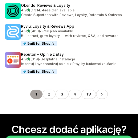
Okendo: Reviews & Loyalty
na 5 gwiazdek
4,9
(1 314)
•
Free plan available
Łączna liczba recenzji: 1314
Create Superfans with Reviews, Loyalty, Referrals & Quizzes
Ryviu: Loyalty & Reviews App
na 5 gwiazdek
4,9
(483)
•
Free plan available
Łączna liczba recenzji: 483
Build trust, grow loyalty — with reviews, Q&A, and rewards
Built for Shopify
Reputon – Opinie z Etsy
na 5 gwiazdek
4,9
(319)
•
Bezpłatna instalacja
Łączna liczba recenzji: 319
Importuj i synchronizuj opinie z Etsy, by budować zaufanie
Built for Shopify
1
2
3
4
18
Chcesz dodać aplikację?