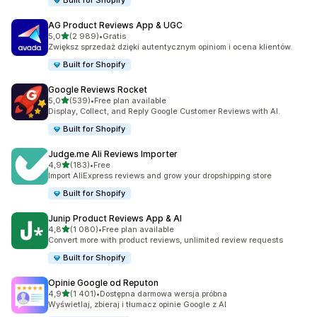
Built for Shopify
AG Product Reviews App & UGC
na 5 gwiazdek
5,0
(2 989)
•
Gratis
Łączna liczba recenzji: 2989
Zwiększ sprzedaż dzięki autentycznym opiniom i ocena klientów.
Built for Shopify
Google Reviews Rocket
na 5 gwiazdek
5,0
(539)
•
Free plan available
Łączna liczba recenzji: 539
Display, Collect, and Reply Google Customer Reviews with AI.
Built for Shopify
Judge.me Ali Reviews Importer
na 5 gwiazdek
4,9
(183)
•
Free
Łączna liczba recenzji: 183
Import AliExpress reviews and grow your dropshipping store
Built for Shopify
Junip Product Reviews App & AI
na 5 gwiazdek
4,8
(1 080)
•
Free plan available
Łączna liczba recenzji: 1080
Convert more with product reviews, unlimited review requests
Built for Shopify
Opinie Google od Reputon
na 5 gwiazdek
4,9
(1 401)
•
Dostępna darmowa wersja próbna
Łączna liczba recenzji: 1401
Wyświetlaj, zbieraj i tłumacz opinie Google z AI