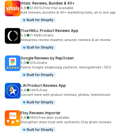
Vitals: Reviews, Bundles & 40+
na 5 gwiazdek
4,9
(2 801)
•
Free trial available
Łączna liczba recenzji: 2801
Add reviews, bundles & 40+ marketing tools, all in one app
Built for Shopify
TrustWILL Product Reviews App
na 5 gwiazdek
4,9
(1 496)
•
Gratis
Łączna liczba recenzji: 1496
Aliexpress review importer, amazon reviews & ali review
Built for Shopify
Google Reviews by RepOcean
na 5 gwiazdek
5,0
(31)
•
Gratis
Łączna liczba recenzji: 31
Opinie Google zwiększają zaufanie, wiarygodność i SEO
Built for Shopify
LAI Product Reviews App
na 5 gwiazdek
4,9
(491)
•
Free
Łączna liczba recenzji: 491
Convert more with product reviews, photos, testimonials
Built for Shopify
Etsy Reviews Importer
na 5 gwiazdek
4,9
(99)
•
Free plan available
Łączna liczba recenzji: 99
Stengthen store trust with authentic Etsy photo reviews
Built for Shopify