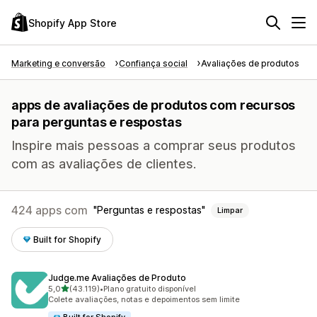
Shopify App Store
Marketing e conversão
Confiança social
Avaliações de produtos
apps de avaliações de produtos com recursos
para perguntas e respostas
Inspire mais pessoas a comprar seus produtos
com as avaliações de clientes.
424 apps com
Perguntas e respostas
Limpar
Built for Shopify
Judge.me Avaliações de Produto
de 5 estrelas
5,0
(43.119)
•
Plano gratuito disponível
43119 avaliações ao todo
Colete avaliações, notas e depoimentos sem limite