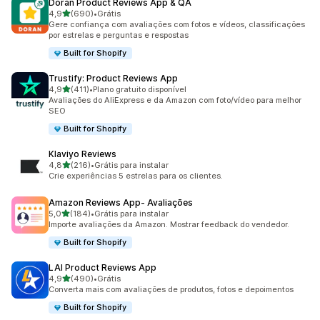
Doran Product Reviews App & QA
de 5 estrelas
4,9
(690)
•
Grátis
690 avaliações ao todo
Gere confiança com avaliações com fotos e vídeos, classificações
por estrelas e perguntas e respostas
Built for Shopify
Trustify: Product Reviews App
de 5 estrelas
4,9
(411)
•
Plano gratuito disponível
411 avaliações ao todo
Avaliações do AliExpress e da Amazon com foto/vídeo para melhor
SEO
Built for Shopify
Klaviyo Reviews
de 5 estrelas
4,8
(216)
•
Grátis para instalar
216 avaliações ao todo
Crie experiências 5 estrelas para os clientes.
Amazon Reviews App‑ Avaliações
de 5 estrelas
5,0
(184)
•
Grátis para instalar
184 avaliações ao todo
Importe avaliações da Amazon. Mostrar feedback do vendedor.
Built for Shopify
LAI Product Reviews App
de 5 estrelas
4,9
(490)
•
Grátis
490 avaliações ao todo
Converta mais com avaliações de produtos, fotos e depoimentos
Built for Shopify