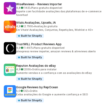
WiseReviews ‑ Reviews Importer
de 5 estrelas
4,8
(143)
•
Plano gratuito disponível
143 avaliações ao todo
Importe com facilidade avaliações das plataformas de e-commerce
favoritas!
Vitals:Avaliações, Upsells, IA
de 5 estrelas
4,9
(2.799)
•
Avaliação gratuita
2799 avaliações ao todo
Em Vitals! Avaliações, Conjuntos, Repetições, Wishlist e 40+
Built for Shopify
TrustWILL Product Reviews App
de 5 estrelas
4,9
(1.497)
•
Plano gratuito disponível
1497 avaliações ao todo
aliexpress review importer, amazon reviews & alireviews oberlo
Built for Shopify
Reputon Avaliações do eBay
de 5 estrelas
4,9
(209)
•
Grátis para instalar
209 avaliações ao todo
Aumente vendas e a confiança com as avaliações do eBay
Built for Shopify
Google Reviews by RepOcean
de 5 estrelas
5,0
(32)
•
Grátis
32 avaliações ao todo
Exiba avaliações do Google e aumente confiança e SEO
Built for Shopify