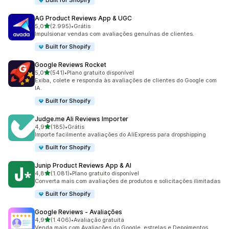
Built for Shopify
AG Product Reviews App & UGC
de 5 estrelas
5,0
(2.995)
•
Grátis
2995 avaliações ao todo
Impulsionar vendas com avaliações genuínas de clientes.
Built for Shopify
Google Reviews Rocket
de 5 estrelas
5,0
(541)
•
Plano gratuito disponível
541 avaliações ao todo
Exiba, colete e responda às avaliações de clientes do Google com
IA.
Built for Shopify
Judge.me Ali Reviews Importer
de 5 estrelas
4,9
(185)
•
Grátis
185 avaliações ao todo
Importe facilmente avaliações do AliExpress para dropshipping
Built for Shopify
Junip Product Reviews App & AI
de 5 estrelas
4,8
(1.081)
•
Plano gratuito disponível
1081 avaliações ao todo
Converta mais com avaliações de produtos e solicitações ilimitadas
Built for Shopify
Google Reviews ‑ Avaliações
de 5 estrelas
4,9
(1.406)
•
Avaliação gratuita
1406 avaliações ao todo
Venda mais com Avaliações do Google, estrelas e Depoimentos