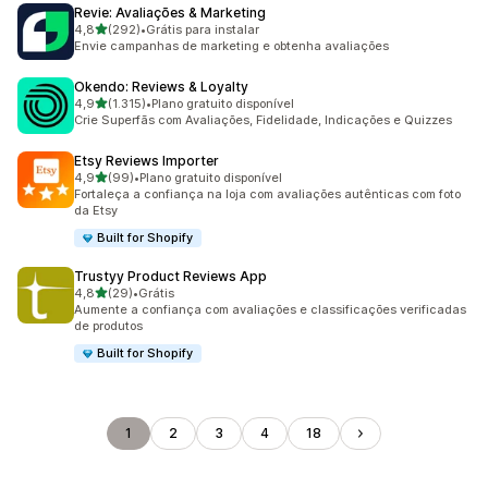
Revie: Avaliações & Marketing
de 5 estrelas
4,8
(292)
•
Grátis para instalar
292 avaliações ao todo
Envie campanhas de marketing e obtenha avaliações
Okendo: Reviews & Loyalty
de 5 estrelas
4,9
(1.315)
•
Plano gratuito disponível
1315 avaliações ao todo
Crie Superfãs com Avaliações, Fidelidade, Indicações e Quizzes
Etsy Reviews Importer
de 5 estrelas
4,9
(99)
•
Plano gratuito disponível
99 avaliações ao todo
Fortaleça a confiança na loja com avaliações autênticas com foto
da Etsy
Built for Shopify
Trustyy Product Reviews App
de 5 estrelas
4,8
(29)
•
Grátis
29 avaliações ao todo
Aumente a confiança com avaliações e classificações verificadas
de produtos
Built for Shopify
1
2
3
4
18