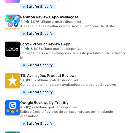
Built for Shopify
Reputon Reviews App Avaliações
de 5 estrelas
4,9
(1.076)
•
Plano gratuito disponível
1076 avaliações ao todo
Alavanque suas avaliações do Google, Facebook, Trustpilot
Built for Shopify
Loox ‑ Product Reviews App
de 5 estrelas
4,9
(8.895)
•
Plano gratuito disponível
8895 avaliações ao todo
Converta mais com avaliações visuais de produtos, turbinadas por
IA
Built for Shopify
TS: Avaliações Product Reviews
de 5 estrelas
5,0
(332)
•
Plano gratuito disponível
332 avaliações ao todo
Conquiste confiança com avaliações de produtos & reviews
Built for Shopify
Google Reviews by Trustify
de 5 estrelas
4,7
(122)
•
Plano gratuito disponível
122 avaliações ao todo
Exiba o Google Reviews de várias empresas com tradução
automática
Built for Shopify