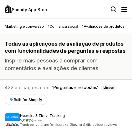
Shopify App Store
Marketing e conversão
Confiança social
Avaliações de produtos
Todas as aplicações de avaliação de produtos
com funcionalidades de perguntas e respostas
Inspire mais pessoas a comprar com
comentários e avaliações de clientes.
422 aplicações com
Perguntas e respostas
Limpar
Built for Shopify
Heureka & Zbozi Tracking
de 5 estrelas
5,0
(5)
•
Free
5 total de avaliações
Track conversions for Heureka, Zbozi or Sklik, collect reviews