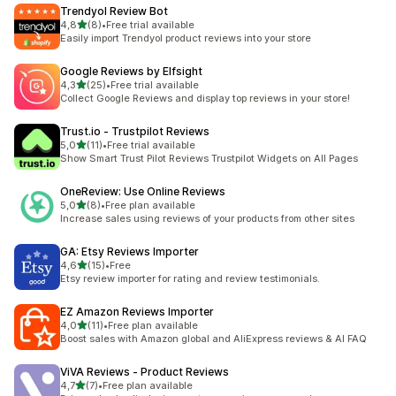
Trendyol Review Bot
de 5 estrelas
4,8
(8)
•
Free trial available
8 total de avaliações
Easily import Trendyol product reviews into your store
Google Reviews by Elfsight
de 5 estrelas
4,3
(25)
•
Free trial available
25 total de avaliações
Collect Google Reviews and display top reviews in your store!
Trust.io ‑ Trustpilot Reviews
de 5 estrelas
5,0
(11)
•
Free trial available
11 total de avaliações
Show Smart Trust Pilot Reviews Trustpilot Widgets on All Pages
OneReview: Use Online Reviews
de 5 estrelas
5,0
(8)
•
Free plan available
8 total de avaliações
Increase sales using reviews of your products from other sites
GA: Etsy Reviews Importer
de 5 estrelas
4,6
(15)
•
Free
15 total de avaliações
Etsy review importer for rating and review testimonials.
EZ Amazon Reviews Importer
de 5 estrelas
4,0
(11)
•
Free plan available
11 total de avaliações
Boost sales with Amazon global and AliExpress reviews & AI FAQ
ViVA Reviews ‑ Product Reviews
de 5 estrelas
4,7
(7)
•
Free plan available
7 total de avaliações