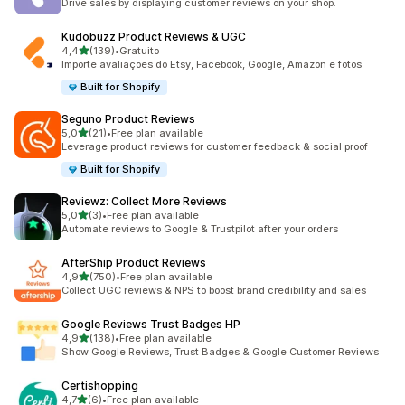
Drive sales by displaying customer reviews on your shop.
Kudobuzz Product Reviews & UGC
de 5 estrelas
4,4
(139)
•
Gratuito
139 total de avaliações
Importe avaliações do Etsy, Facebook, Google, Amazon e fotos
Built for Shopify
Seguno Product Reviews
de 5 estrelas
5,0
(21)
•
Free plan available
21 total de avaliações
Leverage product reviews for customer feedback & social proof
Built for Shopify
Reviewz: Collect More Reviews
de 5 estrelas
5,0
(3)
•
Free plan available
3 total de avaliações
Automate reviews to Google & Trustpilot after your orders
AfterShip Product Reviews
de 5 estrelas
4,9
(750)
•
Free plan available
750 total de avaliações
Collect UGC reviews & NPS to boost brand credibility and sales
Google Reviews Trust Badges HP
de 5 estrelas
4,9
(138)
•
Free plan available
138 total de avaliações
Show Google Reviews, Trust Badges & Google Customer Reviews
Certishopping
de 5 estrelas
4,7
(6)
•
Free plan available