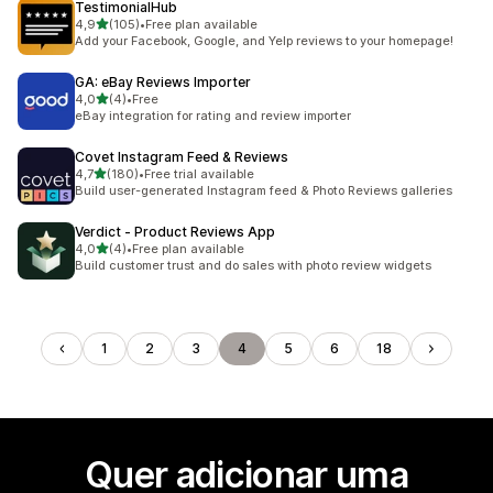
TestimonialHub
de 5 estrelas
4,9
(105)
•
Free plan available
105 total de avaliações
Add your Facebook, Google, and Yelp reviews to your homepage!
GA: eBay Reviews Importer
de 5 estrelas
4,0
(4)
•
Free
4 total de avaliações
eBay integration for rating and review importer
Covet Instagram Feed & Reviews
de 5 estrelas
4,7
(180)
•
Free trial available
180 total de avaliações
Build user-generated Instagram feed & Photo Reviews galleries
Verdict ‑ Product Reviews App
de 5 estrelas
4,0
(4)
•
Free plan available
4 total de avaliações
Build customer trust and do sales with photo review widgets
1
2
3
4
5
6
18
Quer adicionar uma