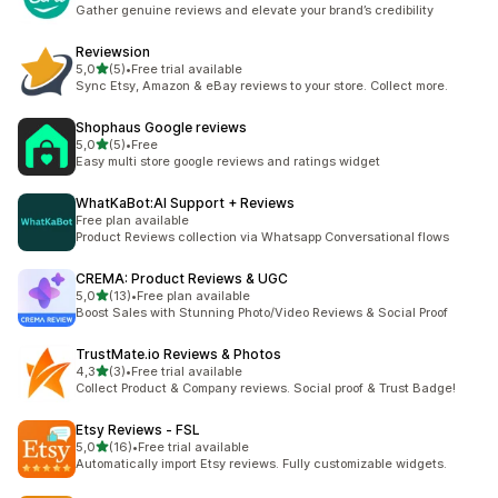
6 total de avaliações
Gather genuine reviews and elevate your brand’s credibility
Reviewsion
de 5 estrelas
5,0
(5)
•
Free trial available
5 total de avaliações
Sync Etsy, Amazon & eBay reviews to your store. Collect more.
Shophaus Google reviews
de 5 estrelas
5,0
(5)
•
Free
5 total de avaliações
Easy multi store google reviews and ratings widget
WhatKaBot:AI Support + Reviews
Free plan available
Product Reviews collection via Whatsapp Conversational flows
CREMA: Product Reviews & UGC
de 5 estrelas
5,0
(13)
•
Free plan available
13 total de avaliações
Boost Sales with Stunning Photo/Video Reviews & Social Proof
TrustMate.io Reviews & Photos
de 5 estrelas
4,3
(3)
•
Free trial available
3 total de avaliações
Collect Product & Company reviews. Social proof & Trust Badge!
Etsy Reviews ‑ FSL
de 5 estrelas
5,0
(16)
•
Free trial available
16 total de avaliações
Automatically import Etsy reviews. Fully customizable widgets.