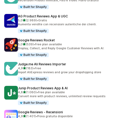
Recensioni Prodotti Illimitate, Foto e Video. Piano Gratuito
Built for Shopify
AG Product Reviews App & UGC
stelle su 5
5,0
(2.989)
•
Gratis
2989 recensioni totali
Aumenta vendite con recensioni autentiche dei clienti.
Built for Shopify
Google Reviews Rocket
stelle su 5
5,0
(539)
•
Free plan available
539 recensioni totali
Display, Collect, and Reply Google Customer Reviews with AI.
Built for Shopify
Judge.me Ali Reviews Importer
stelle su 5
4,9
(183)
•
Free
183 recensioni totali
Import AliExpress reviews and grow your dropshipping store
Built for Shopify
Junip Product Reviews App & AI
stelle su 5
4,8
(1.080)
•
Free plan available
1080 recensioni totali
Convert more with product reviews, unlimited review requests
Built for Shopify
Google Reviews ‑ Recensioni
stelle su 5
4,9
(1.401)
•
Prova gratuita disponibile
1401 recensioni totali