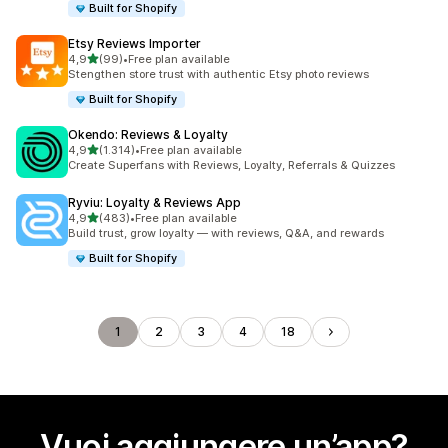
Built for Shopify
Etsy Reviews Importer
stelle su 5
4,9
(99)
•
Free plan available
99 recensioni totali
Stengthen store trust with authentic Etsy photo reviews
Built for Shopify
Okendo: Reviews & Loyalty
stelle su 5
4,9
(1.314)
•
Free plan available
1314 recensioni totali
Create Superfans with Reviews, Loyalty, Referrals & Quizzes
Ryviu: Loyalty & Reviews App
stelle su 5
4,9
(483)
•
Free plan available
483 recensioni totali
Build trust, grow loyalty — with reviews, Q&A, and rewards
Built for Shopify
1
2
3
4
18
Vuoi aggiungere un’app?