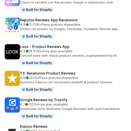
Cresci le vendite con Recensioni Google e valutazioni reali
Built for Shopify
Reputon Reviews App Recensioni
stelle su 5
4,9
(1.074)
•
Piano gratuito disponibile
1074 recensioni totali
Ottieni recensioni su Google, Facebook, Trustpilot. Review app
Built for Shopify
Loox ‑ Product Reviews App
stelle su 5
4,9
(8.876)
•
Free plan available
8876 recensioni totali
Convert more with visual product reviews, superpowered by AI
Built for Shopify
TS: Recensioni Product Reviews
stelle su 5
4,9
(333)
•
Piano gratuito disponibile
333 recensioni totali
Aumenta fiducia con recensioni prodotti & product reviews
Built for Shopify
Google Reviews by Trustify
stelle su 5
4,7
(122)
•
Free plan available
122 recensioni totali
Showcase multi-business Google Reviews with auto translation
Built for Shopify
Klaviyo Reviews
stelle su 5