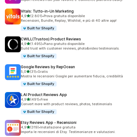
Vitals: Tutto‑in‑Un Marketing
stelle su 5
4,9
(2.801)
•
Prova gratuita disponibile
2801 recensioni totali
Recensioni, Bundle, Replay, Wishlist, e più di 40 altre app!
Built for Shopify
CWILL(Trustoo) Product Reviews
stelle su 5
4,9
(1.495)
•
Piano gratuito disponibile
1495 recensioni totali
Build trust with customer reviews, photo&video testimonials.
Built for Shopify
Google Reviews by RepOcean
stelle su 5
5,0
(31)
•
Gratis
31 recensioni totali
Mostra le recensioni Google per aumentare fiducia, credibilità
Built for Shopify
LAI Product Reviews App
stelle su 5
4,9
(491)
•
Free
491 recensioni totali
Convert more with product reviews, photos, testimonials
Built for Shopify
Etsy Reviews App ‑ Recensioni
stelle su 5
4,9
(319)
•
Installazione gratuita
319 recensioni totali
Importa le recensioni di Etsy. Testimonianze e valutazioni.