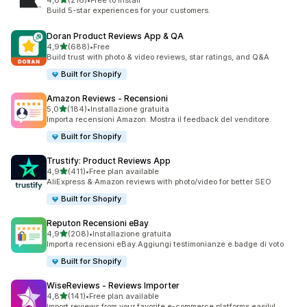
4,8
(216)
•
Free to install
216 recensioni totali
Build 5-star experiences for your customers.
Doran Product Reviews App & QA
stelle su 5
4,9
(688)
•
Free
688 recensioni totali
Build trust with photo & video reviews, star ratings, and Q&A
Built for Shopify
Amazon Reviews ‑ Recensioni
stelle su 5
5,0
(184)
•
Installazione gratuita
184 recensioni totali
Importa recensioni Amazon. Mostra il feedback del venditore.
Built for Shopify
Trustify: Product Reviews App
stelle su 5
4,9
(411)
•
Free plan available
411 recensioni totali
AliExpress & Amazon reviews with photo/video for better SEO
Built for Shopify
Reputon Recensioni eBay
stelle su 5
4,9
(208)
•
Installazione gratuita
208 recensioni totali
Importa recensioni eBay.Aggiungi testimonianze e badge di voto
Built for Shopify
WiseReviews ‑ Reviews Importer
stelle su 5
4,8
(141)
•
Free plan available
141 recensioni totali
Import reviews from your favorite e-commerce platforms easily!