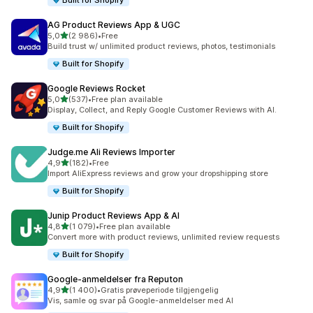
Built for Shopify
AG Product Reviews App & UGC
av 5 stjerner
5,0
(2 986)
•
Free
Totalt 2986 omtaler
Build trust w/ unlimited product reviews, photos, testimonials
Built for Shopify
Google Reviews Rocket
av 5 stjerner
5,0
(537)
•
Free plan available
Totalt 537 omtaler
Display, Collect, and Reply Google Customer Reviews with AI.
Built for Shopify
Judge.me Ali Reviews Importer
av 5 stjerner
4,9
(182)
•
Free
Totalt 182 omtaler
Import AliExpress reviews and grow your dropshipping store
Built for Shopify
Junip Product Reviews App & AI
av 5 stjerner
4,8
(1 079)
•
Free plan available
Totalt 1079 omtaler
Convert more with product reviews, unlimited review requests
Built for Shopify
Google‑anmeldelser fra Reputon
av 5 stjerner
4,9
(1 400)
•
Gratis prøveperiode tilgjengelig
Totalt 1400 omtaler
Vis, samle og svar på Google-anmeldelser med AI