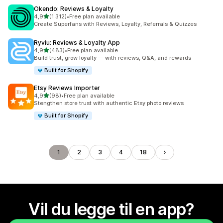
Okendo: Reviews & Loyalty
av 5 stjerner
4,9
(1 312)
•
Free plan available
Totalt 1312 omtaler
Create Superfans with Reviews, Loyalty, Referrals & Quizzes
Ryviu: Reviews & Loyalty App
av 5 stjerner
4,9
(483)
•
Free plan available
Totalt 483 omtaler
Build trust, grow loyalty — with reviews, Q&A, and rewards
Built for Shopify
Etsy Reviews Importer
av 5 stjerner
4,9
(98)
•
Free plan available
Totalt 98 omtaler
Stengthen store trust with authentic Etsy photo reviews
Built for Shopify
1
2
3
4
18
Vil du legge til en app?