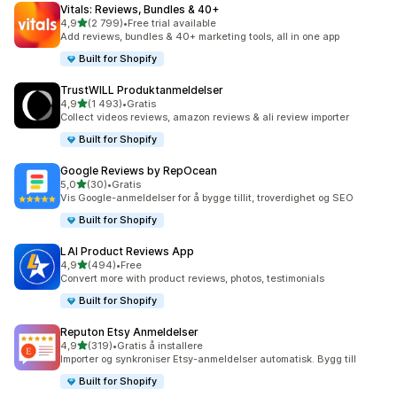
Vitals: Reviews, Bundles & 40+
av 5 stjerner
4,9
(2 799)
•
Free trial available
Totalt 2799 omtaler
Add reviews, bundles & 40+ marketing tools, all in one app
Built for Shopify
TrustWILL Produktanmeldelser
av 5 stjerner
4,9
(1 493)
•
Gratis
Totalt 1493 omtaler
Collect videos reviews, amazon reviews & ali review importer
Built for Shopify
Google Reviews by RepOcean
av 5 stjerner
5,0
(30)
•
Gratis
Totalt 30 omtaler
Vis Google-anmeldelser for å bygge tillit, troverdighet og SEO
Built for Shopify
LAI Product Reviews App
av 5 stjerner
4,9
(494)
•
Free
Totalt 494 omtaler
Convert more with product reviews, photos, testimonials
Built for Shopify
Reputon Etsy Anmeldelser
av 5 stjerner
4,9
(319)
•
Gratis å installere
Totalt 319 omtaler
Importer og synkroniser Etsy-anmeldelser automatisk. Bygg till
Built for Shopify