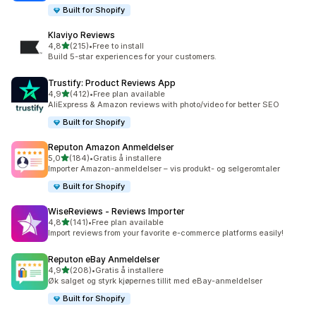
Built for Shopify
Klaviyo Reviews
av 5 stjerner
4,8
(215)
•
Free to install
Totalt 215 omtaler
Build 5-star experiences for your customers.
Trustify: Product Reviews App
av 5 stjerner
4,9
(412)
•
Free plan available
Totalt 412 omtaler
AliExpress & Amazon reviews with photo/video for better SEO
Built for Shopify
Reputon Amazon Anmeldelser
av 5 stjerner
5,0
(184)
•
Gratis å installere
Totalt 184 omtaler
Importer Amazon-anmeldelser – vis produkt- og selgeromtaler
Built for Shopify
WiseReviews ‑ Reviews Importer
av 5 stjerner
4,8
(141)
•
Free plan available
Totalt 141 omtaler
Import reviews from your favorite e-commerce platforms easily!
Reputon eBay Anmeldelser
av 5 stjerner
4,9
(208)
•
Gratis å installere
Totalt 208 omtaler
Øk salget og styrk kjøpernes tillit med eBay-anmeldelser
Built for Shopify