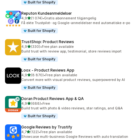
Built for Shopify
Reputon Kundeanmeldelser
av 5 stjerner
4,9
(1 074)
•
Gratis abonnement tilgjengelig
Totalt 1074 omtaler
Få ekte Trustpilot- og Google-anmeldelser med automatiske e-po
Built for Shopify
TrustShop: Product Reviews
av 5 stjerner
4,9
(330)
•
Free plan available
Totalt 330 omtaler
Build trust with review app, testimonial, store reviews import
Built for Shopify
Loox ‑ Product Reviews App
av 5 stjerner
4,9
(8 870)
•
Free plan available
Totalt 8870 omtaler
Convert more with visual product reviews, superpowered by AI
Built for Shopify
Doran Product Reviews App & QA
av 5 stjerner
4,9
(688)
•
Free
Totalt 688 omtaler
Build trust with photo & video reviews, star ratings, and Q&A
Built for Shopify
Google Reviews by Trustify
av 5 stjerner
4,7
(122)
•
Free plan available
Totalt 122 omtaler
Showcase multi-business Google Reviews with auto translation