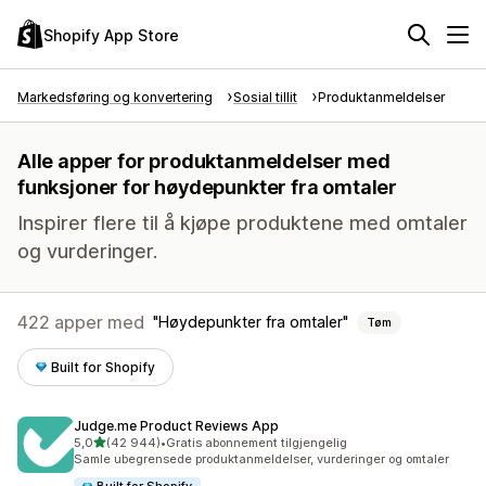
Shopify App Store
Markedsføring og konvertering
Sosial tillit
Produktanmeldelser
Alle apper for produktanmeldelser med
funksjoner for høydepunkter fra omtaler
Inspirer flere til å kjøpe produktene med omtaler
og vurderinger.
422 apper med
Høydepunkter fra omtaler
Tøm
Built for Shopify
Judge.me Product Reviews App
av 5 stjerner
5,0
(42 944)
•
Gratis abonnement tilgjengelig
Totalt 42944 omtaler
Samle ubegrensede produktanmeldelser, vurderinger og omtaler