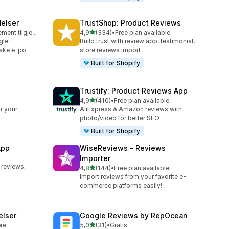
elser
TrustShop: Product Reviews
av 5 stjerner
Gratis abonnement tilgjengelig
4,9
(334)
•
Free plan available
Totalt 334 omtaler
gle-
Build trust with review app, testimonial,
ske e-po
store reviews import
Built for Shopify
Trustify: Product Reviews App
av 5 stjerner
4,9
(410)
•
Free plan available
Totalt 410 omtaler
r your
AliExpress & Amazon reviews with
photo/video for better SEO
Built for Shopify
App
WiseReviews ‑ Reviews
Importer
 reviews,
av 5 stjerner
4,8
(144)
•
Free plan available
Totalt 144 omtaler
Import reviews from your favorite e-
commerce platforms easily!
elser
Google Reviews by RepOcean
av 5 stjerner
ere
5,0
(31)
•
Gratis
Totalt 31 omtaler