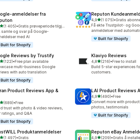
ogle‑anmeldelser fra
Reputon Kundeanmeld
av 5 stjerner
puton
4,9
(1 075)
•
Totalt 1075 omtaler
Få ekte Trustpilot- og Goo
av 5 stjerner
(1 405)
•
Gratis prøveperiode tilgjengelig
alt 1405 omtaler
anmeldelser med automati
, samle og svar på Google-
eldelser med AI
Built for Shopify
Built for Shopify
ogle Reviews by Trustify
Klaviyo Reviews
av 5 stjerner
av 5 stjerner
(122)
•
Free plan available
4,8
(216)
•
Free to install
alt 122 omtaler
Totalt 216 omtaler
wcase multi-business Google
Build 5-star experiences fo
iews with auto translation
customers.
Built for Shopify
ran Product Reviews App &
LAI Product Reviews 
av 5 stjerner
4,9
(490)
•
Free
Totalt 490 omtaler
Convert more with product
av 5 stjerner
(689)
•
Free
alt 689 omtaler
photos, testimonials
ld trust with photo & video reviews,
r ratings, and Q&A
Built for Shopify
Built for Shopify
ustWILL Produktanmeldelser
Reputon eBay Anmeld
av 5 stjerner
av 5 stjerner
(1 497)
•
Gratis
4,9
(209)
•
Gratis å install
alt 1497 omtaler
Totalt 209 omtaler