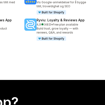
s tillit med
Vis Google-anmeldelser for å bygge
tillit, troverdighet og SEO
Built for Shopify
ews App
Ryviu: Loyalty & Reviews App
av 5 stjerner
4,9
(483)
•
Free plan available
Totalt 483 omtaler
roduct
Build trust, grow loyalty — with
reviews, Q&A, and rewards
Built for Shopify
app?