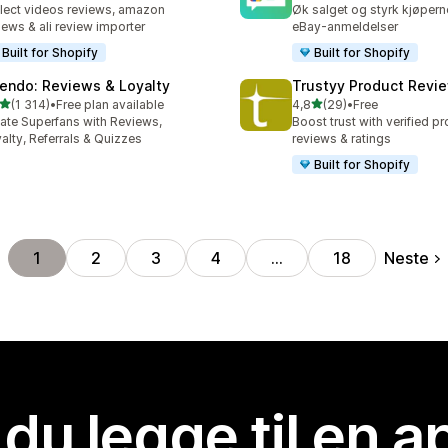
lect videos reviews, amazon
Øk salget og styrk kjøperne
iews & ali review importer
eBay-anmeldelser
Built for Shopify
Built for Shopify
endo: Reviews & Loyalty
Trustyy Product Revi
av 5 stjerner
av 5 stjerner
(1 314)
•
Free plan available
4,8
(29)
•
Free
alt 1314 omtaler
Totalt 29 omtaler
ate Superfans with Reviews,
Boost trust with verified p
alty, Referrals & Quizzes
reviews & ratings
Built for Shopify
Neste
1
2
3
4
…
18
 du legge til en 