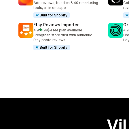
Add reviews, bundles & 40+ marketing
Col
tools, all in one app
rev
Built for Shopify
Etsy Reviews Importer
Ok
av 5 stjerner
4,9
(99)
•
Free plan available
4,9
Totalt 99 omtaler
Tot
Stengthen store trust with authentic
Cre
Etsy photo reviews
Loy
Built for Shopify
Vil