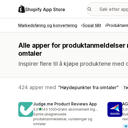
Shopify App Store
Markedsføring og konvertering
Sosial tillit
Produktanm
Alle apper for produktanmeldelser
omtaler
Inspirer flere til å kjøpe produktene med 
424 apper med
Høydepunkter fra omtaler
T
Judge.me Product Reviews App
AG
av 5 stjerner
5,0
(43 100)
•
Gratis abonnement tilgjengelig
5,0
Totalt 43100 omtaler
Tot
Samle ubegrensede
Bui
produktanmeldelser, vurderinger og
rev
omtaler