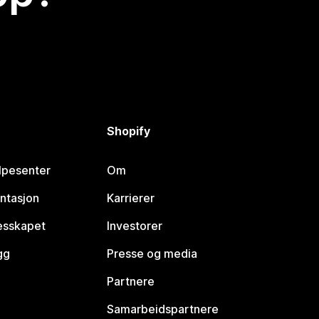
Shopify
lpesenter
Om
ntasjon
Karrierer
lesskapet
Investorer
gg
Presse og media
Partnere
Samarbeidspartnere