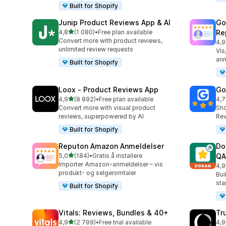
Built for Shopify
Junip Product Reviews App & AI
Go
av 5 stjerner
4,8
(1 080)
•
Free plan available
Re
Totalt 1080 omtaler
Convert more with product reviews,
4,9
Tot
unlimited review requests
Vis
anm
Built for Shopify
Loox ‑ Product Reviews App
Go
av 5 stjerner
4,9
(8 892)
•
Free plan available
4,7
Totalt 8892 omtaler
Tot
Convert more with visual product
Sho
reviews, superpowered by AI
Rev
Built for Shopify
Reputon Amazon Anmeldelser
Do
av 5 stjerner
5,0
(184)
•
Gratis å installere
QA
Totalt 184 omtaler
Importer Amazon-anmeldelser – vis
4,9
Tot
produkt- og selgeromtaler
Bui
sta
Built for Shopify
Vitals: Reviews, Bundles & 40+
Tr
av 5 stjerner
4,9
(2 799)
•
Free trial available
4,9
Totalt 2799 omtaler
Tot