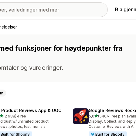
Bla gjen
eldelser
 med funksjoner for høydepunkter fra
omtaler og vurderinger.
øm
 Product Reviews App & UGC
Google Reviews Rock
av 5 stjerner
av 5 stjerner
(2 988)
•
Free
5,0
(540)
•
Free plan avail
alt 2988 omtaler
Totalt 540 omtaler
ld trust w/ unlimited product
Display, Collect, and Repl
iews, photos, testimonials
Customer Reviews with AI.
Built for Shopify
Built for Shopify