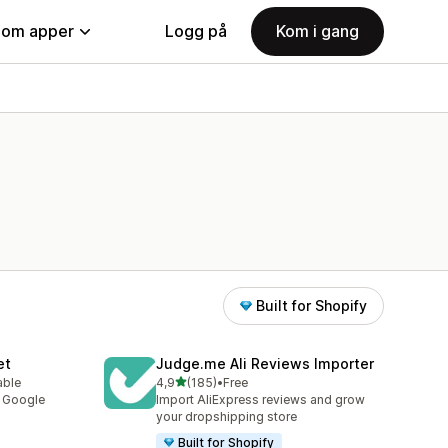
nom apper
Logg på
Kom i gang
Built for Shopify
et
Judge.me Ali Reviews Importer
av 5 stjerner
able
4,9
(185)
•
Free
Totalt 185 omtaler
y Google
Import AliExpress reviews and grow
your dropshipping store
Built for Shopify